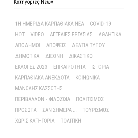
Κατηγορίες Νέων
1Η ΗΜΕΡΊΔΑ ΚΑΡΠΑΘΙΑΚΆ ΝΈΑ
COVID-19
HOT
VIDEO
ΑΓΓΕΛΊΕΣ ΕΡΓΑΣΊΑΣ
ΑΘΛΗΤΙΚΆ
ΑΠΌΔΗΜΟΙ
ΑΠΌΨΕΙΣ
ΔΕΛΤΊΑ ΤΎΠΟΥ
ΔΗΜΟΤΙΚΆ
ΔΙΕΘΝΉ
ΔΙΚΑΣΤΙΚΌ
ΕΚΛΟΓΈΣ 2023
ΕΠΙΚΑΙΡΌΤΗΤΑ
ΙΣΤΟΡΊΑ
ΚΑΡΠΑΘΙΑΚΆ ΑΝΈΚΔΟΤΑ
ΚΟΙΝΩΝΙΚΆ
ΜΑΝΏΛΗΣ ΚΑΣΣΏΤΗΣ
ΠΕΡΙΒΆΛΛΟΝ - ΦΙΛΟΖΩΊΑ
ΠΟΛΙΤΙΣΜΌΣ
ΠΡΌΣΩΠΑ
ΣΑΝ ΣΉΜΕΡΑ ...
ΤΟΥΡΙΣΜΌΣ
ΧΩΡΊΣ ΚΑΤΗΓΟΡΊΑ
ΠΟΛΙΤΙΚΉ