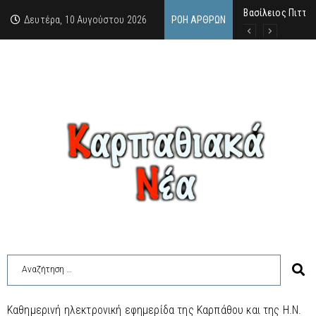
Βασίλειος Πιττάς
Σαν σήμερα, 10.8
Μανόλης Μελάς: “
Δευτέρα, 10 Αυγούστου 2026
ΡΟΉ ΆΡΘΡΩΝ
Καθημερινή ηλεκτρονική εφημερίδα της Καρπάθου και της Η.Ν.