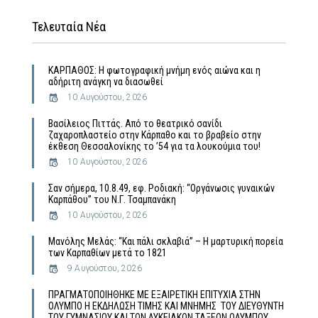
Τελευταία Νέα
ΚΑΡΠΑΘΟΣ: Η φωτογραφική μνήμη ενός αιώνα και η
αδήριτη ανάγκη να διασωθεί
10 Αυγούστου, 2026
Βασίλειος Πιττάς. Από το θεατρικό σανίδι
ζαχαροπλαστείο στην Κάρπαθο και το βραβείο στην
έκθεση Θεσσαλονίκης το ’54 για τα λουκούμια του!
10 Αυγούστου, 2026
Σαν σήμερα, 10.8.49, εφ. Ροδιακή: “Οργάνωσις γυναικών
Καρπάθου” του Ν.Γ. Τσαμπανάκη
10 Αυγούστου, 2026
Μανόλης Μελάς: “Και πάλι σκλαβιά” – Η μαρτυρική πορεία
των Καρπαθίων μετά το 1821
9 Αυγούστου, 2026
ΠΡΑΓΜΑΤΟΠΟΙΗΘΗΚΕ ΜΕ ΕΞΑΙΡΕΤΙΚΗ ΕΠΙΤΥΧΙΑ ΣΤΗΝ
ΟΛΥΜΠΟ Η ΕΚΔΗΛΩΣΗ ΤΙΜΗΣ ΚΑΙ ΜΝΗΜΗΣ ΤΟΥ ΔΙΕΥΘΥΝΤΗ
ΤΟΥ ΓΥΜΝΑΣΙΟΥ ΚΑΙ ΤΩΝ ΛΥΚΕΙΑΚΩΝ ΤΑΞΕΩΝ ΟΛΥΜΠΟΥ