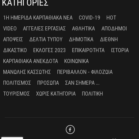
ΚΑΤΗΓΟΡΙΕΣ
1Η ΗΜΕΡΊΔΑ ΚΑΡΠΑΘΙΑΚΆ ΝΈΑ
COVID-19
HOT
VIDEO
ΑΓΓΕΛΊΕΣ ΕΡΓΑΣΊΑΣ
ΑΘΛΗΤΙΚΆ
ΑΠΌΔΗΜΟΙ
ΑΠΌΨΕΙΣ
ΔΕΛΤΊΑ ΤΎΠΟΥ
ΔΗΜΟΤΙΚΆ
ΔΙΕΘΝΉ
ΔΙΚΑΣΤΙΚΌ
ΕΚΛΟΓΈΣ 2023
ΕΠΙΚΑΙΡΌΤΗΤΑ
ΙΣΤΟΡΊΑ
ΚΑΡΠΑΘΙΑΚΆ ΑΝΈΚΔΟΤΑ
ΚΟΙΝΩΝΙΚΆ
ΜΑΝΏΛΗΣ ΚΑΣΣΏΤΗΣ
ΠΕΡΙΒΆΛΛΟΝ - ΦΙΛΟΖΩΊΑ
ΠΟΛΙΤΙΣΜΌΣ
ΠΡΌΣΩΠΑ
ΣΑΝ ΣΉΜΕΡΑ ...
ΤΟΥΡΙΣΜΌΣ
ΧΩΡΊΣ ΚΑΤΗΓΟΡΊΑ
ΠΟΛΙΤΙΚΉ