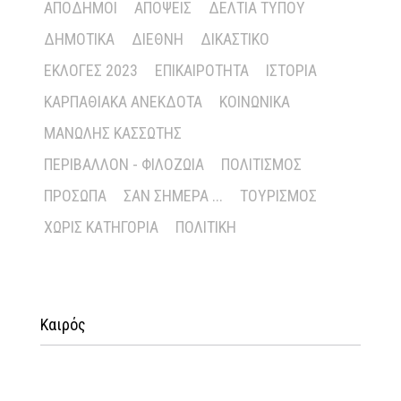
ΑΠΌΔΗΜΟΙ
ΑΠΌΨΕΙΣ
ΔΕΛΤΊΑ ΤΎΠΟΥ
ΔΗΜΟΤΙΚΆ
ΔΙΕΘΝΉ
ΔΙΚΑΣΤΙΚΌ
ΕΚΛΟΓΈΣ 2023
ΕΠΙΚΑΙΡΌΤΗΤΑ
ΙΣΤΟΡΊΑ
ΚΑΡΠΑΘΙΑΚΆ ΑΝΈΚΔΟΤΑ
ΚΟΙΝΩΝΙΚΆ
ΜΑΝΏΛΗΣ ΚΑΣΣΏΤΗΣ
ΠΕΡΙΒΆΛΛΟΝ - ΦΙΛΟΖΩΊΑ
ΠΟΛΙΤΙΣΜΌΣ
ΠΡΌΣΩΠΑ
ΣΑΝ ΣΉΜΕΡΑ ...
ΤΟΥΡΙΣΜΌΣ
ΧΩΡΊΣ ΚΑΤΗΓΟΡΊΑ
ΠΟΛΙΤΙΚΉ
Καιρός