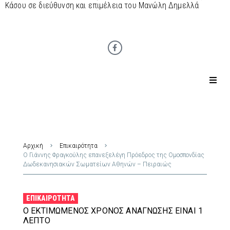
Κάσου σε διεύθυνση και επιμέλεια του Μανώλη Δημελλά
Αρχική
Επικαιρότητα
Ο Γιάννης Φραγκούλης επανεξελέγη Πρόεδρος της Ομοσπονδίας
Δωδεκανησιακών Σωματείων Αθηνών – Πειραιώς
ΕΠΙΚΑΙΡΌΤΗΤΑ
Ο ΕΚΤΙΜΏΜΕΝΟΣ ΧΡΌΝΟΣ ΑΝΆΓΝΩΣΗΣ ΕΊΝΑΙ 1
ΛΕΠΤΌ