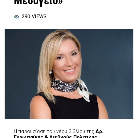
Μεσόγειο»
290
VIEWS
Η παρουσίαση του νέου βιβλίου της
Δρ.
Ευρωπαϊκής & Διεθνούς Πολιτικής,