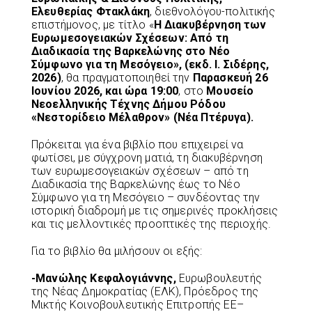
Ελευθερίας Φτακλάκη
, διεθνολόγου-πολιτικής
επιστήμονος, με τίτλο «
Η Διακυβέρνηση των
Ευρωμεσογειακών Σχέσεων: Από τη
Διαδικασία της Βαρκελώνης στο Νέο
Σύμφωνο για τη Μεσόγειο», (εκδ. Ι. Σιδέρης,
2026)
, θα πραγματοποιηθεί την
Παρασκευή 26
Ιουνίου 2026, και ώρα 19:00
, στο
Μουσείο
Νεοελληνικής Τέχνης Δήμου Ρόδου
«Νεστορίδειο Μέλαθρον» (Νέα Πτέρυγα).
Πρόκειται για ένα βιβλίο που επιχειρεί να
φωτίσει, με σύγχρονη ματιά, τη διακυβέρνηση
των ευρωμεσογειακών σχέσεων – από τη
Διαδικασία της Βαρκελώνης έως το Νέο
Σύμφωνο για τη Μεσόγειο – συνδέοντας την
ιστορική διαδρομή με τις σημερινές προκλήσεις
και τις μελλοντικές προοπτικές της περιοχής.
Για το βιβλίο θα μιλήσουν οι εξής:
-Μανώλης Κεφαλογιάννης,
Ευρωβουλευτής
της Νέας Δημοκρατίας (ΕΛΚ), Πρόεδρος της
Μικτής Κοινοβουλευτικής Επιτροπής ΕΕ–