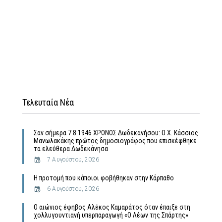
Τελευταία Νέα
Σαν σήμερα 7.8.1946 ΧΡΟΝΟΣ Δωδεκανήσου: Ο Χ. Κάσσιος
Μανωλακάκης πρώτος δημοσιογράφος που επισκέφθηκε
τα ελεύθερα Δωδεκάνησα
7 Αυγούστου, 2026
Η προτομή που κάποιοι φοβήθηκαν στην Κάρπαθο
6 Αυγούστου, 2026
Ο αιώνιος έφηβος Αλέκος Καμαράτος όταν έπαιξε στη
χολλυγουντιανή υπερπαραγωγή «Ο Λέων της Σπάρτης»