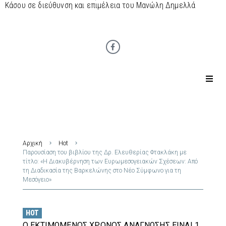
Κάσου σε διεύθυνση και επιμέλεια του Μανώλη Δημελλά
Αρχική
Hot
Παρουσίαση του βιβλίου της Δρ. Ελευθερίας Φτακλάκη με
τίτλο: «Η Διακυβέρνηση των Ευρωμεσογειακών Σχέσεων: Από
τη Διαδικασία της Βαρκελώνης στο Νέο Σύμφωνο για τη
Μεσόγειο»
HOT
Ο ΕΚΤΙΜΏΜΕΝΟΣ ΧΡΌΝΟΣ ΑΝΆΓΝΩΣΗΣ ΕΊΝΑΙ 1