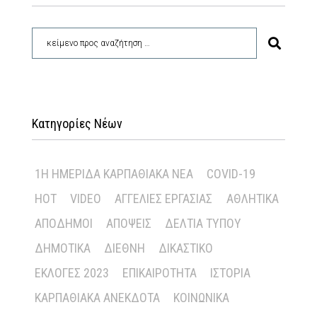
Κατηγορίες Νέων
1Η ΗΜΕΡΊΔΑ ΚΑΡΠΑΘΙΑΚΆ ΝΈΑ
COVID-19
HOT
VIDEO
ΑΓΓΕΛΊΕΣ ΕΡΓΑΣΊΑΣ
ΑΘΛΗΤΙΚΆ
ΑΠΌΔΗΜΟΙ
ΑΠΌΨΕΙΣ
ΔΕΛΤΊΑ ΤΎΠΟΥ
ΔΗΜΟΤΙΚΆ
ΔΙΕΘΝΉ
ΔΙΚΑΣΤΙΚΌ
ΕΚΛΟΓΈΣ 2023
ΕΠΙΚΑΙΡΌΤΗΤΑ
ΙΣΤΟΡΊΑ
ΚΑΡΠΑΘΙΑΚΆ ΑΝΈΚΔΟΤΑ
ΚΟΙΝΩΝΙΚΆ