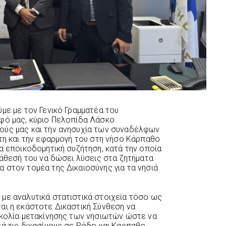
με με τον Γενικό Γραμματέα του
φό μας, κύριο Πελοπίδα Λάσκο.
ούς μας και την ανησυχία των συναδέλφων
ρτη και την εφαρμογή του στη νήσο Κάρπαθο
α εποικοδομητική συζήτηση, κατά την οποία
ιάθεσή του να δώσει λύσεις στα ζητήματα
 στον τομέα της Δικαιοσύνης για τα νησιά
με αναλυτικά στατιστικά στοιχεία τόσο ως
αι η εκάστοτε Δικαστική Σύνθεση να
σκολία μετακίνησης των νησιωτών ώστε να
ά τις δικασίμους σε Ρόδο και Καρπαθο,