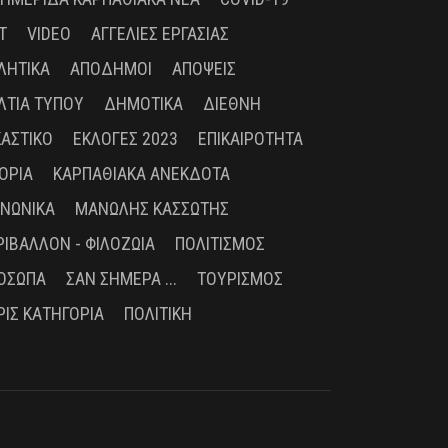
T
VIDEO
ΑΓΓΕΛΊΕΣ ΕΡΓΑΣΊΑΣ
ΛΗΤΙΚΆ
ΑΠΌΔΗΜΟΙ
ΑΠΌΨΕΙΣ
ΛΤΊΑ ΤΎΠΟΥ
ΔΗΜΟΤΙΚΆ
ΔΙΕΘΝΉ
ΚΑΣΤΙΚΌ
ΕΚΛΟΓΈΣ 2023
ΕΠΙΚΑΙΡΌΤΗΤΑ
ΤΟΡΊΑ
ΚΑΡΠΑΘΙΑΚΆ ΑΝΈΚΔΟΤΑ
ΙΝΩΝΙΚΆ
ΜΑΝΏΛΗΣ ΚΑΣΣΏΤΗΣ
ΡΙΒΆΛΛΟΝ - ΦΙΛΟΖΩΊΑ
ΠΟΛΙΤΙΣΜΌΣ
ΌΣΩΠΑ
ΣΑΝ ΣΉΜΕΡΑ ...
ΤΟΥΡΙΣΜΌΣ
ΡΊΣ ΚΑΤΗΓΟΡΊΑ
ΠΟΛΙΤΙΚΉ