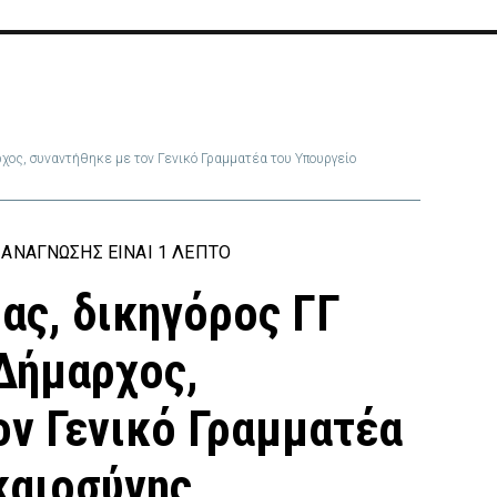
ος, συναντήθηκε με τον Γενικό Γραμματέα του Υπουργείο
ΑΝΆΓΝΩΣΗΣ ΕΊΝΑΙ 1 ΛΕΠΤΌ
ας, δικηγόρος ΓΓ
Δήμαρχος,
ον Γενικό Γραμματέα
καιοσύνης