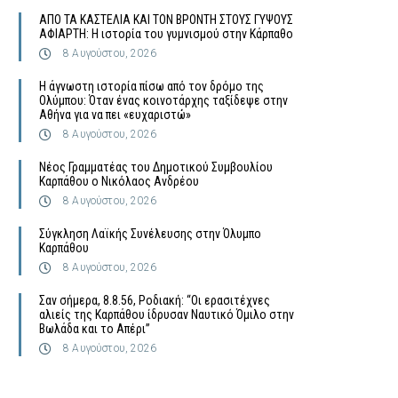
ΑΠΟ ΤΑ ΚΑΣΤΕΛΙΑ ΚΑΙ ΤΟΝ ΒΡΟΝΤΗ ΣΤΟΥΣ ΓΥΨΟΥΣ
ΑΦΙΑΡΤΗ: Η ιστορία του γυμνισμού στην Κάρπαθο
8 Αυγούστου, 2026
Η άγνωστη ιστορία πίσω από τον δρόμο της
Ολύμπου: Όταν ένας κοινοτάρχης ταξίδεψε στην
Αθήνα για να πει «ευχαριστώ»
8 Αυγούστου, 2026
Νέος Γραμματέας του Δημοτικού Συμβουλίου
Καρπάθου ο Νικόλαος Ανδρέου
8 Αυγούστου, 2026
Σύγκληση Λαϊκής Συνέλευσης στην Όλυμπο
Καρπάθου
8 Αυγούστου, 2026
Σαν σήμερα, 8.8.56, Ροδιακή: “Οι ερασιτέχνες
αλιείς της Καρπάθου ίδρυσαν Ναυτικό Όμιλο στην
Βωλάδα και το Απέρι”
8 Αυγούστου, 2026