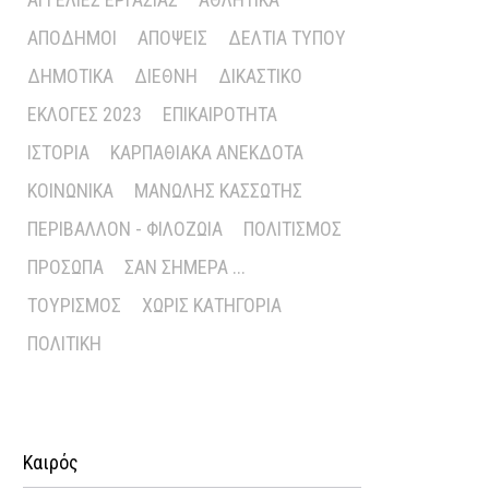
ΑΠΌΔΗΜΟΙ
ΑΠΌΨΕΙΣ
ΔΕΛΤΊΑ ΤΎΠΟΥ
ΔΗΜΟΤΙΚΆ
ΔΙΕΘΝΉ
ΔΙΚΑΣΤΙΚΌ
ΕΚΛΟΓΈΣ 2023
ΕΠΙΚΑΙΡΌΤΗΤΑ
ΙΣΤΟΡΊΑ
ΚΑΡΠΑΘΙΑΚΆ ΑΝΈΚΔΟΤΑ
ΚΟΙΝΩΝΙΚΆ
ΜΑΝΏΛΗΣ ΚΑΣΣΏΤΗΣ
ΠΕΡΙΒΆΛΛΟΝ - ΦΙΛΟΖΩΊΑ
ΠΟΛΙΤΙΣΜΌΣ
ΠΡΌΣΩΠΑ
ΣΑΝ ΣΉΜΕΡΑ ...
ΤΟΥΡΙΣΜΌΣ
ΧΩΡΊΣ ΚΑΤΗΓΟΡΊΑ
ΠΟΛΙΤΙΚΉ
Καιρός