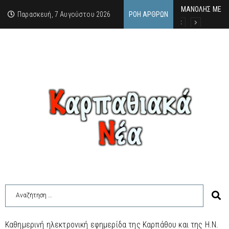
MΑΝΟΛΗΣ ΜΕΛΑΣ
ΕΚΔΗΛΩΣΗ ΤΙΜΗ
Κάθε καλοκαίρι 
Παρασκευή, 7 Αυγούστου 2026
ΡΟΉ ΆΡΘΡΩΝ
Καθημερινή ηλεκτρονική εφημερίδα της Καρπάθου και της Η.Ν.