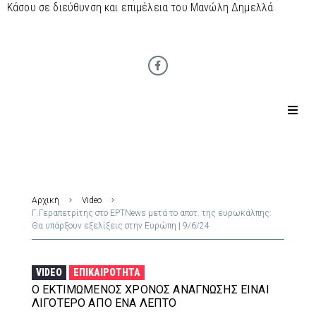
Κάσου σε διεύθυνση και επιμέλεια του Μανώλη Δημελλά
Αρχική
Video
Γ.Γεραπετρίτης στο ΕΡΤNews μετά το αποτ. της ευρωκάλπης:
Θα υπάρξουν εξελίξεις στην Ευρώπη | 9/6/24
VIDEO
ΕΠΙΚΑΙΡΌΤΗΤΑ
Ο ΕΚΤΙΜΏΜΕΝΟΣ ΧΡΌΝΟΣ ΑΝΆΓΝΩΣΗΣ ΕΊΝΑΙ
ΛΙΓΌΤΕΡΟ ΑΠΌ ΈΝΑ ΛΕΠΤΌ