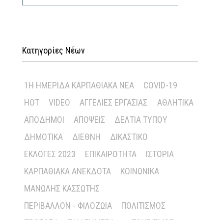
Κατηγορίες Νέων
1Η ΗΜΕΡΊΔΑ ΚΑΡΠΑΘΙΑΚΆ ΝΈΑ
COVID-19
HOT
VIDEO
ΑΓΓΕΛΊΕΣ ΕΡΓΑΣΊΑΣ
ΑΘΛΗΤΙΚΆ
ΑΠΌΔΗΜΟΙ
ΑΠΌΨΕΙΣ
ΔΕΛΤΊΑ ΤΎΠΟΥ
ΔΗΜΟΤΙΚΆ
ΔΙΕΘΝΉ
ΔΙΚΑΣΤΙΚΌ
ΕΚΛΟΓΈΣ 2023
ΕΠΙΚΑΙΡΌΤΗΤΑ
ΙΣΤΟΡΊΑ
ΚΑΡΠΑΘΙΑΚΆ ΑΝΈΚΔΟΤΑ
ΚΟΙΝΩΝΙΚΆ
ΜΑΝΏΛΗΣ ΚΑΣΣΏΤΗΣ
ΠΕΡΙΒΆΛΛΟΝ - ΦΙΛΟΖΩΊΑ
ΠΟΛΙΤΙΣΜΌΣ