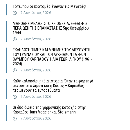
Τότε, που οι προτομές ένωναν τις Μενετές!
7 Αυγούστου, 2026
MΑΝΟΛΗΣ ΜΕΛΑΣ: ΣΤΟΙΧΕΙΟΘΕΣΙΑ, ΕΞΕΛΙΞΗ &
ΠΕΡΑΙΩΣΗ ΤΗΣ ΕΠΑΝΑΣΤΑΣΗΣ 5ης Οκτωβρίου
1944
7 Αυγούστου, 2026
ΕΚΔΗΛΩΣΗ ΤΙΜΗΣ ΚΑΙ ΜΝΗΜΗΣ ΤΟΥ ΔΙΕΥΘΥΝΤΗ
ΤΟΥ ΓΥΜΝΑΣΙΟΥ ΚΑΙ ΤΩΝ ΛΥΚΕΙΑΚΩΝ ΤΑΞΕΩΝ
ΟΛΥΜΠΟΥ ΚΑΡΠΑΘΟΥ ΗΛΙΑ ΓΕΩΡ. ΛΙΓΝΟΥ (1961-
2024)
7 Αυγούστου, 2026
Κάθε καλοκαίρι η ίδια ιστορία: Όταν τα φορτηγά
μένουν στο λιμάνι και η Κάσος – Κάρπαθος
περιμένουν τα εμπορεύματα
7 Αυγούστου, 2026
Οι δύο όψεις της γερμανικής κατοχής στην
Κάρπαθο: Hans Vogeler και Stolzmann
7 Αυγούστου, 2026