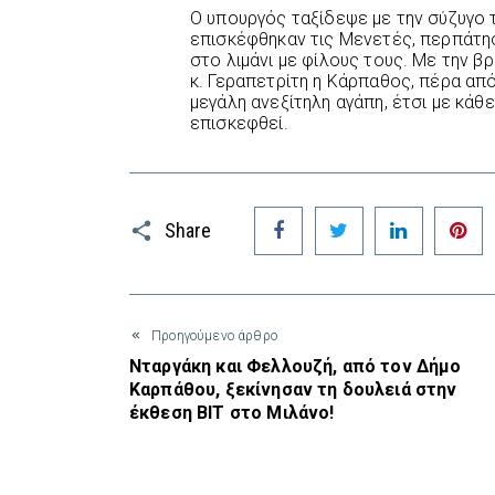
Ο υπουργός ταξίδεψε με την σύζυγο τ
επισκέφθηκαν τις Μενετές, περπάτησ
στο λιμάνι με φίλους τους. Με την β
κ. Γεραπετρίτη η Κάρπαθος, πέρα από
μεγάλη ανεξίτηλη αγάπη, έτσι με κάθε
επισκεφθεί.
Facebook
Twitter
LinkedIn
P
Share
Προηγούμενο άρθρο
Νταργάκη και Φελλουζή, από τον Δήμο
Καρπάθου, ξεκίνησαν τη δουλειά στην
έκθεση BIT στο Μιλάνο!