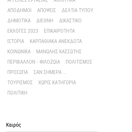
ΑΠΌΔΗΜΟΙ
ΑΠΌΨΕΙΣ
ΔΕΛΤΊΑ ΤΎΠΟΥ
ΔΗΜΟΤΙΚΆ
ΔΙΕΘΝΉ
ΔΙΚΑΣΤΙΚΌ
ΕΚΛΟΓΈΣ 2023
ΕΠΙΚΑΙΡΌΤΗΤΑ
ΙΣΤΟΡΊΑ
ΚΑΡΠΑΘΙΑΚΆ ΑΝΈΚΔΟΤΑ
ΚΟΙΝΩΝΙΚΆ
ΜΑΝΏΛΗΣ ΚΑΣΣΏΤΗΣ
ΠΕΡΙΒΆΛΛΟΝ - ΦΙΛΟΖΩΊΑ
ΠΟΛΙΤΙΣΜΌΣ
ΠΡΌΣΩΠΑ
ΣΑΝ ΣΉΜΕΡΑ ...
ΤΟΥΡΙΣΜΌΣ
ΧΩΡΊΣ ΚΑΤΗΓΟΡΊΑ
ΠΟΛΙΤΙΚΉ
Καιρός