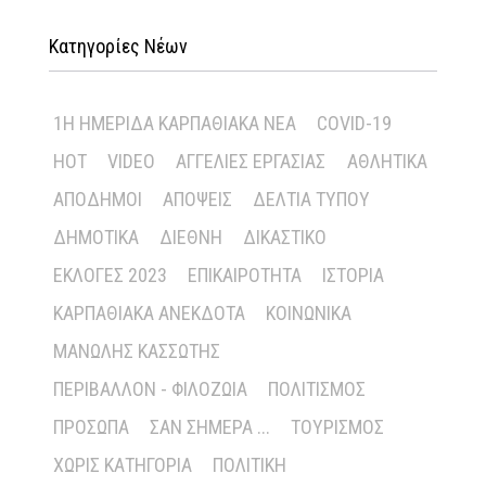
Κατηγορίες Νέων
1Η ΗΜΕΡΊΔΑ ΚΑΡΠΑΘΙΑΚΆ ΝΈΑ
COVID-19
HOT
VIDEO
ΑΓΓΕΛΊΕΣ ΕΡΓΑΣΊΑΣ
ΑΘΛΗΤΙΚΆ
ΑΠΌΔΗΜΟΙ
ΑΠΌΨΕΙΣ
ΔΕΛΤΊΑ ΤΎΠΟΥ
ΔΗΜΟΤΙΚΆ
ΔΙΕΘΝΉ
ΔΙΚΑΣΤΙΚΌ
ΕΚΛΟΓΈΣ 2023
ΕΠΙΚΑΙΡΌΤΗΤΑ
ΙΣΤΟΡΊΑ
ΚΑΡΠΑΘΙΑΚΆ ΑΝΈΚΔΟΤΑ
ΚΟΙΝΩΝΙΚΆ
ΜΑΝΏΛΗΣ ΚΑΣΣΏΤΗΣ
ΠΕΡΙΒΆΛΛΟΝ - ΦΙΛΟΖΩΊΑ
ΠΟΛΙΤΙΣΜΌΣ
ΠΡΌΣΩΠΑ
ΣΑΝ ΣΉΜΕΡΑ ...
ΤΟΥΡΙΣΜΌΣ
ΧΩΡΊΣ ΚΑΤΗΓΟΡΊΑ
ΠΟΛΙΤΙΚΉ