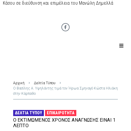
Κάσου σε διεύθυνση και επιμέλεια του Μανώλη Δημελλά
Αρχική
Δελτία Τύπου
Ο Βασίλης Α. Υψηλάντης τιμά τον Ήρωα Σμηναγό Κώστα Ηλιάκη
στην Κάρπαθο
ΔΕΛΤΊΑ ΤΎΠΟΥ
ΕΠΙΚΑΙΡΌΤΗΤΑ
Ο ΕΚΤΙΜΏΜΕΝΟΣ ΧΡΌΝΟΣ ΑΝΆΓΝΩΣΗΣ ΕΊΝΑΙ 1
ΛΕΠΤΌ