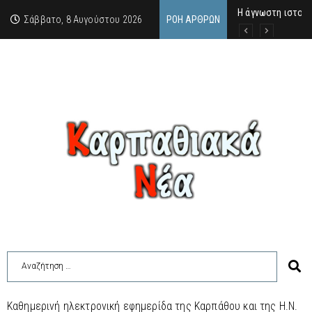
Η άγνωστη ιστορί
Νέος Γραμματέας
Σύγκληση Λαϊκής
Σάββατο, 8 Αυγούστου 2026
ΡΟΉ ΆΡΘΡΩΝ
Καθημερινή ηλεκτρονική εφημερίδα της Καρπάθου και της Η.Ν.