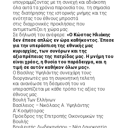
υπογραμμίζοντας με τη συνεχή και αδιάκοπη
όλα αυτά τα χρόνια παρουσία του, τη σημασία
της διατήρησης της ιστορικής μνήμης και της
ενότητας του έθνους μπροστά
στις διαχρονικές προκλήσεις που
αντιμετωπίζει η χώρα μας.
Σε δήλωσή του ανέφερε:
«Ο Κώστας Ηλιάκης
δεν έπεσε απλώς εν ώρα
καθήκοντος. Έπεσε
για την υπεράσπιση της εθνικής μας
κυριαρχίας, των
συνόρων και της
αξιοπρέπειας της πατρίδας μας. Η μνήμη του
είναι χρέος,
η θυσία του παράδειγμα, και η
τιμή σε αυτόν καθήκον όλων μας».
Ο Βασίλης Υψηλάντης συνεχάρη τους
διοργανωτές για τη συγκινητική τελετή
και ανανέωσε τη δέσμευσή του να
υπερασπίζεται με κάθε τρόπο τις αξίες του
έθνους μας.
Βουλή Των Ελλήνων
Βασίλειος – Νικόλαος Α. Υψηλάντης
Α’ Κοσμήτορας
Πρόεδρος της Επιτροπής Οικονομικών της
Βουλής
Βουλευτής Δωδεκανήσου – Νέα Δημοκρατία