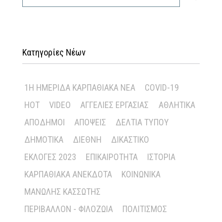
Κατηγορίες Νέων
1Η ΗΜΕΡΊΔΑ ΚΑΡΠΑΘΙΑΚΆ ΝΈΑ
COVID-19
HOT
VIDEO
ΑΓΓΕΛΊΕΣ ΕΡΓΑΣΊΑΣ
ΑΘΛΗΤΙΚΆ
ΑΠΌΔΗΜΟΙ
ΑΠΌΨΕΙΣ
ΔΕΛΤΊΑ ΤΎΠΟΥ
ΔΗΜΟΤΙΚΆ
ΔΙΕΘΝΉ
ΔΙΚΑΣΤΙΚΌ
ΕΚΛΟΓΈΣ 2023
ΕΠΙΚΑΙΡΌΤΗΤΑ
ΙΣΤΟΡΊΑ
ΚΑΡΠΑΘΙΑΚΆ ΑΝΈΚΔΟΤΑ
ΚΟΙΝΩΝΙΚΆ
ΜΑΝΏΛΗΣ ΚΑΣΣΏΤΗΣ
ΠΕΡΙΒΆΛΛΟΝ - ΦΙΛΟΖΩΊΑ
ΠΟΛΙΤΙΣΜΌΣ