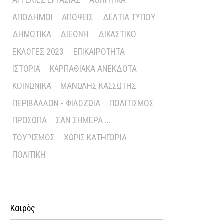
ΑΠΌΔΗΜΟΙ
ΑΠΌΨΕΙΣ
ΔΕΛΤΊΑ ΤΎΠΟΥ
ΔΗΜΟΤΙΚΆ
ΔΙΕΘΝΉ
ΔΙΚΑΣΤΙΚΌ
ΕΚΛΟΓΈΣ 2023
ΕΠΙΚΑΙΡΌΤΗΤΑ
ΙΣΤΟΡΊΑ
ΚΑΡΠΑΘΙΑΚΆ ΑΝΈΚΔΟΤΑ
ΚΟΙΝΩΝΙΚΆ
ΜΑΝΏΛΗΣ ΚΑΣΣΏΤΗΣ
ΠΕΡΙΒΆΛΛΟΝ - ΦΙΛΟΖΩΊΑ
ΠΟΛΙΤΙΣΜΌΣ
ΠΡΌΣΩΠΑ
ΣΑΝ ΣΉΜΕΡΑ ...
ΤΟΥΡΙΣΜΌΣ
ΧΩΡΊΣ ΚΑΤΗΓΟΡΊΑ
ΠΟΛΙΤΙΚΉ
Καιρός