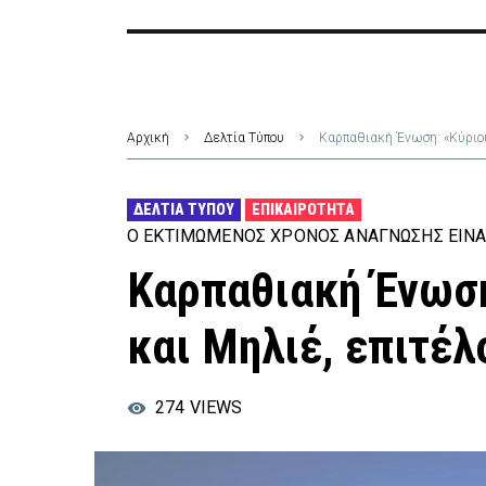
Αρχική
Δελτία Τύπου
Καρπαθιακή Ένωση: «Κύριοι
ΔΕΛΤΊΑ ΤΎΠΟΥ
ΕΠΙΚΑΙΡΌΤΗΤΑ
Ο ΕΚΤΙΜΏΜΕΝΟΣ ΧΡΌΝΟΣ ΑΝΆΓΝΩΣΗΣ ΕΊΝΑ
Καρπαθιακή Ένωση
και Μηλιέ, επιτέλ
274
VIEWS