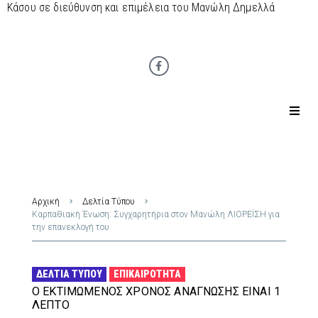
Κάσου σε διεύθυνση και επιμέλεια του Μανώλη Δημελλά
Αρχική
Δελτία Τύπου
Καρπαθιακή Ένωση: Συγχαρητήρια στον Μανώλη ΛΙΟΡΕΪΣΗ για
την επανεκλογή του
ΔΕΛΤΊΑ ΤΎΠΟΥ
ΕΠΙΚΑΙΡΌΤΗΤΑ
Ο ΕΚΤΙΜΏΜΕΝΟΣ ΧΡΌΝΟΣ ΑΝΆΓΝΩΣΗΣ ΕΊΝΑΙ 1
ΛΕΠΤΌ