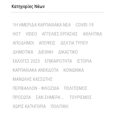
Κατηγορίες Νέων
1Η ΗΜΕΡΊΔΑ ΚΑΡΠΑΘΙΑΚΆ ΝΈΑ
COVID-19
HOT
VIDEO
ΑΓΓΕΛΊΕΣ ΕΡΓΑΣΊΑΣ
ΑΘΛΗΤΙΚΆ
ΑΠΌΔΗΜΟΙ
ΑΠΌΨΕΙΣ
ΔΕΛΤΊΑ ΤΎΠΟΥ
ΔΗΜΟΤΙΚΆ
ΔΙΕΘΝΉ
ΔΙΚΑΣΤΙΚΌ
ΕΚΛΟΓΈΣ 2023
ΕΠΙΚΑΙΡΌΤΗΤΑ
ΙΣΤΟΡΊΑ
ΚΑΡΠΑΘΙΑΚΆ ΑΝΈΚΔΟΤΑ
ΚΟΙΝΩΝΙΚΆ
ΜΑΝΏΛΗΣ ΚΑΣΣΏΤΗΣ
ΠΕΡΙΒΆΛΛΟΝ - ΦΙΛΟΖΩΊΑ
ΠΟΛΙΤΙΣΜΌΣ
ΠΡΌΣΩΠΑ
ΣΑΝ ΣΉΜΕΡΑ ...
ΤΟΥΡΙΣΜΌΣ
ΧΩΡΊΣ ΚΑΤΗΓΟΡΊΑ
ΠΟΛΙΤΙΚΉ