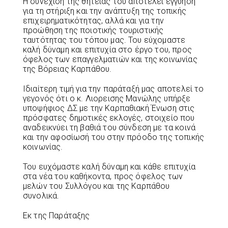
Η συνέχιση της θητείας του αποτελεί εγγύηση
για τη στήριξη και την ανάπτυξη της τοπικής
επιχειρηματικότητας, αλλά και για την
προώθηση της ποιοτικής τουριστικής
ταυτότητας του τόπου μας. Του εύχομαστε
καλή δύναμη και επιτυχία στο έργο του, προς
όφελος των επαγγελματιών και της κοινωνίας
της Βόρειας Καρπάθου.
Ιδιαίτερη τιμή για την παράταξή μας αποτελεί το
γεγονός ότι ο κ. Λιορεισης Μανώλης υπήρξε
υποψήφιος ΔΣ με την Καρπαθιακή Ένωση στις
πρόσφατες δημοτικές εκλογές, στοιχείο που
αναδεικνύει τη βαθιά του σύνδεση με τα κοινά
και την αφοσίωσή του στην πρόοδο της τοπικής
κοινωνίας.
Του ευχόμαστε καλή δύναμη και κάθε επιτυχία
στα νέα του καθήκοντα, προς όφελος των
μελών του Συλλόγου και της Καρπάθου
συνολικά.
Εκ της Παράταξης