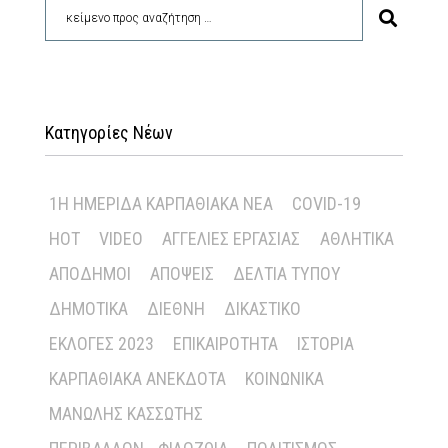
Κατηγορίες Νέων
1Η ΗΜΕΡΊΔΑ ΚΑΡΠΑΘΙΑΚΆ ΝΈΑ
COVID-19
HOT
VIDEO
ΑΓΓΕΛΊΕΣ ΕΡΓΑΣΊΑΣ
ΑΘΛΗΤΙΚΆ
ΑΠΌΔΗΜΟΙ
ΑΠΌΨΕΙΣ
ΔΕΛΤΊΑ ΤΎΠΟΥ
ΔΗΜΟΤΙΚΆ
ΔΙΕΘΝΉ
ΔΙΚΑΣΤΙΚΌ
ΕΚΛΟΓΈΣ 2023
ΕΠΙΚΑΙΡΌΤΗΤΑ
ΙΣΤΟΡΊΑ
ΚΑΡΠΑΘΙΑΚΆ ΑΝΈΚΔΟΤΑ
ΚΟΙΝΩΝΙΚΆ
ΜΑΝΏΛΗΣ ΚΑΣΣΏΤΗΣ