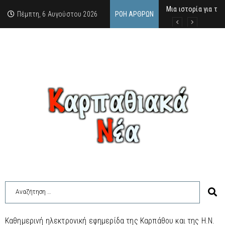
Μια ιστορία για τη 
Δρ. Εμμανουέλλα Μα
Χάιδω-Ειρήνη Χατζη
Πέμπτη, 6 Αυγούστου 2026
ΡΟΉ ΆΡΘΡΩΝ
Καθημερινή ηλεκτρονική εφημερίδα της Καρπάθου και της Η.Ν.