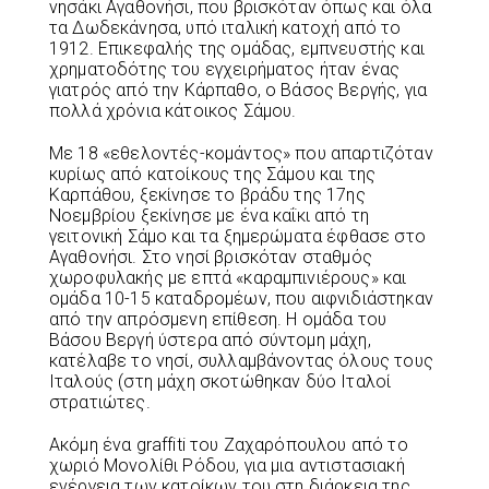
νησάκι Αγαθονήσι, που βρισκόταν όπως και όλα
τα Δωδεκάνησα, υπό ιταλική κατοχή από το
1912. Επικεφαλής της ομάδας, εμπνευστής και
χρηματοδότης του εγχειρήματος ήταν ένας
γιατρός από την Κάρπαθο, ο Βάσος Βεργής, για
πολλά χρόνια κάτοικος Σάμου.
Με 18 «εθελοντές-κομάντος» που απαρτιζόταν
κυρίως από κατοίκους της Σάμου και της
Καρπάθου, ξεκίνησε το βράδυ της 17ης
Νοεμβρίου ξεκίνησε με ένα καΐκι από τη
γειτονική Σάμο και τα ξημερώματα έφθασε στο
Αγαθονήσι. Στο νησί βρισκόταν σταθμός
χωροφυλακής με επτά «καραμπινιέρους» και
ομάδα 10-15 καταδρομέων, που αιφνιδιάστηκαν
από την απρόσμενη επίθεση. Η ομάδα του
Βάσου Βεργή ύστερα από σύντομη μάχη,
κατέλαβε το νησί, συλλαμβάνοντας όλους τους
Ιταλούς (στη μάχη σκοτώθηκαν δύο Ιταλοί
στρατιώτες.
Ακόμη ένα graffiti του Ζαχαρόπουλου από το
χωριό Μονολίθι Ρόδου, για μια αντιστασιακή
ενέργεια των κατοίκων του στη διάρκεια της