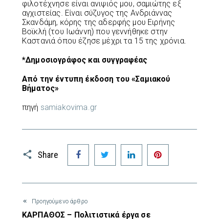
φιλοτέχνησε είναι ανιψιός μου, σαμιώτης εξ
αγχιστείας. Είναι σύζυγος της Ανδριάννας
Σκανδάμη, κόρης της αδερφής μου Ειρήνης
Βοϊκλή (του Ιωάννη) που γεννήθηκε στην
Καστανιά όπου έζησε μέχρι τα 15 της χρόνια.
*Δημοσιογράφος και συγγραφέας
Από την έντυπη έκδοση του «Σαμιακού
Βήματος»
πηγή
samiakovima.gr
Facebook
Twitter
LinkedIn
Pinterest
Share
Προηγούμενο άρθρο
ΚΑΡΠΑΘΟΣ – Πολιτιστικά έργα σε