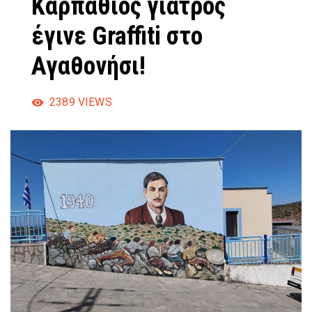
Καρπάθιος γιατρός
έγινε Graffiti στο
Αγαθονήσι!
2389
VIEWS