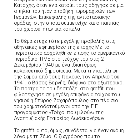
Κατοχής, όταν ένα κατσίκι τους οδήγησε σε μια
σπηλιά που ήταν αποθήκη πυρομαχικών των
Γερμανών. Επικεφαλής της αντιστασιακής
ομάδας, στην οποία συμμετείχε και ο παππάς
του χωριού, ήταν μια κοπέλα
Το θέμα έτυχε τότε μεγάλης προβολής στις
αθηναϊκές εφημερίδες της εποχής Με το
περιστατικό ασχολήθηκε επίσης το αμερικανικό
περιοδικό TIME στο τεύχος του στις 2
Δεκεμβρίου 1940 με ένα ιδιαιτέρως
κολακευτικό δημοσίευμα. Μετά την κατάληψη
της Σάμου από τους Ιταλούς, τον Απρίλιο του
1941, ο Βάσος Βεργής, διέφυγε στο εξωτερικό.
Το πορτραίτο του δεσπόζει στο graffiti που
φιλοτέχνησε σε μεγάλη επιφάνεια τοίχου του
νησιού η Σπύρος Ζαχαρόπουλος στο πλαίσιο
του χρηματοδοτούμενοι από την Ε.Ε.
προγράμματος «Τοίχοι που μιλούν» της
Αναπτυξιακής Εταιρείας Δωδεκανήσων.
Το graffiti αυτό, όμως, συνδέεται για έναν ακόμη
λόγο με τη Σάμο. Ο ζωγράφος που το