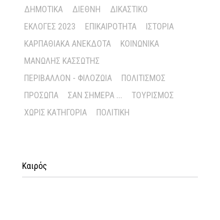
ΔΗΜΟΤΙΚΆ
ΔΙΕΘΝΉ
ΔΙΚΑΣΤΙΚΌ
ΕΚΛΟΓΈΣ 2023
ΕΠΙΚΑΙΡΌΤΗΤΑ
ΙΣΤΟΡΊΑ
ΚΑΡΠΑΘΙΑΚΆ ΑΝΈΚΔΟΤΑ
ΚΟΙΝΩΝΙΚΆ
ΜΑΝΏΛΗΣ ΚΑΣΣΏΤΗΣ
ΠΕΡΙΒΆΛΛΟΝ - ΦΙΛΟΖΩΊΑ
ΠΟΛΙΤΙΣΜΌΣ
ΠΡΌΣΩΠΑ
ΣΑΝ ΣΉΜΕΡΑ ...
ΤΟΥΡΙΣΜΌΣ
ΧΩΡΊΣ ΚΑΤΗΓΟΡΊΑ
ΠΟΛΙΤΙΚΉ
Καιρός