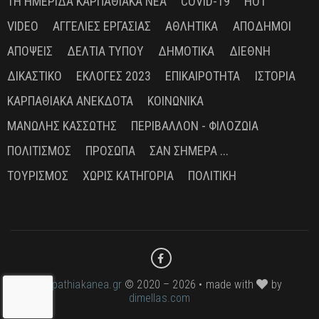
1Η ΗΜΕΡΊΔΑ ΚΑΡΠΑΘΙΑΚΆ ΝΈΑ
COVID-19
HOT
VIDEO
ΑΓΓΕΛΊΕΣ ΕΡΓΑΣΊΑΣ
ΑΘΛΗΤΙΚΆ
ΑΠΌΔΗΜΟΙ
ΑΠΌΨΕΙΣ
ΔΕΛΤΊΑ ΤΎΠΟΥ
ΔΗΜΟΤΙΚΆ
ΔΙΕΘΝΉ
ΔΙΚΑΣΤΙΚΌ
ΕΚΛΟΓΈΣ 2023
ΕΠΙΚΑΙΡΌΤΗΤΑ
ΙΣΤΟΡΊΑ
ΚΑΡΠΑΘΙΑΚΆ ΑΝΈΚΔΟΤΑ
ΚΟΙΝΩΝΙΚΆ
ΜΑΝΏΛΗΣ ΚΑΣΣΏΤΗΣ
ΠΕΡΙΒΆΛΛΟΝ - ΦΙΛΟΖΩΊΑ
ΠΟΛΙΤΙΣΜΌΣ
ΠΡΌΣΩΠΑ
ΣΑΝ ΣΉΜΕΡΑ ...
ΤΟΥΡΙΣΜΌΣ
ΧΩΡΊΣ ΚΑΤΗΓΟΡΊΑ
ΠΟΛΙΤΙΚΉ
karpathiakanea.gr
© 2020 – 2026 • made with
by
dimellas.com