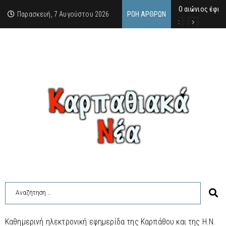
Ο αιώνιος έφη
Δικαστική απόφ
Άμεση κινητοπο
Παρασκευή, 7 Αυγούστου 2026
ΡΟΉ ΆΡΘΡΩΝ
Καθημερινή ηλεκτρονική εφημερίδα της Καρπάθου και της Η.Ν.