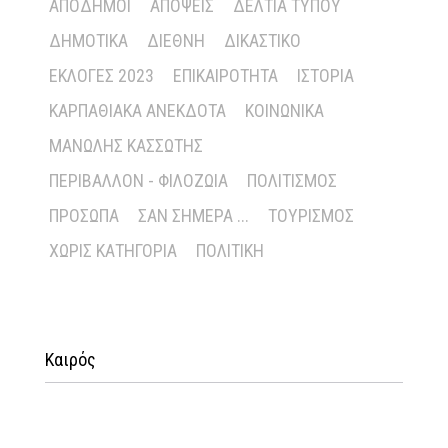
ΑΠΌΔΗΜΟΙ
ΑΠΌΨΕΙΣ
ΔΕΛΤΊΑ ΤΎΠΟΥ
ΔΗΜΟΤΙΚΆ
ΔΙΕΘΝΉ
ΔΙΚΑΣΤΙΚΌ
ΕΚΛΟΓΈΣ 2023
ΕΠΙΚΑΙΡΌΤΗΤΑ
ΙΣΤΟΡΊΑ
ΚΑΡΠΑΘΙΑΚΆ ΑΝΈΚΔΟΤΑ
ΚΟΙΝΩΝΙΚΆ
ΜΑΝΏΛΗΣ ΚΑΣΣΏΤΗΣ
ΠΕΡΙΒΆΛΛΟΝ - ΦΙΛΟΖΩΊΑ
ΠΟΛΙΤΙΣΜΌΣ
ΠΡΌΣΩΠΑ
ΣΑΝ ΣΉΜΕΡΑ ...
ΤΟΥΡΙΣΜΌΣ
ΧΩΡΊΣ ΚΑΤΗΓΟΡΊΑ
ΠΟΛΙΤΙΚΉ
Καιρός