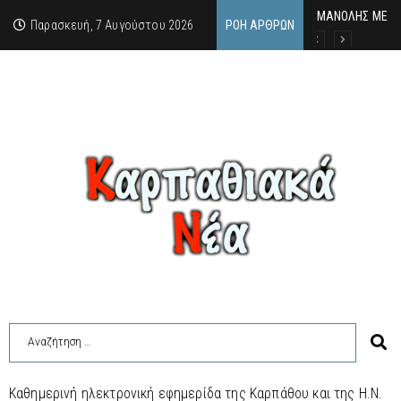
MΑΝΟΛΗΣ ΜΕΛΑΣ
ΕΚΔΗΛΩΣΗ ΤΙΜΗ
Κάθε καλοκαίρι 
Παρασκευή, 7 Αυγούστου 2026
ΡΟΉ ΆΡΘΡΩΝ
Καθημερινή ηλεκτρονική εφημερίδα της Καρπάθου και της Η.Ν.