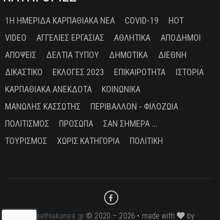
1Η ΗΜΕΡΊΔΑ ΚΑΡΠΑΘΙΑΚΆ ΝΈΑ
COVID-19
HOT
VIDEO
ΑΓΓΕΛΊΕΣ ΕΡΓΑΣΊΑΣ
ΑΘΛΗΤΙΚΆ
ΑΠΌΔΗΜΟΙ
ΑΠΌΨΕΙΣ
ΔΕΛΤΊΑ ΤΎΠΟΥ
ΔΗΜΟΤΙΚΆ
ΔΙΕΘΝΉ
ΔΙΚΑΣΤΙΚΌ
ΕΚΛΟΓΈΣ 2023
ΕΠΙΚΑΙΡΌΤΗΤΑ
ΙΣΤΟΡΊΑ
ΚΑΡΠΑΘΙΑΚΆ ΑΝΈΚΔΟΤΑ
ΚΟΙΝΩΝΙΚΆ
ΜΑΝΏΛΗΣ ΚΑΣΣΏΤΗΣ
ΠΕΡΙΒΆΛΛΟΝ - ΦΙΛΟΖΩΊΑ
ΠΟΛΙΤΙΣΜΌΣ
ΠΡΌΣΩΠΑ
ΣΑΝ ΣΉΜΕΡΑ ...
ΤΟΥΡΙΣΜΌΣ
ΧΩΡΊΣ ΚΑΤΗΓΟΡΊΑ
ΠΟΛΙΤΙΚΉ
karpathiakanea.gr
© 2020 – 2026 • made with
by