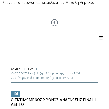
Κάσου σε διεύθυνση και επιμέλεια του Μανώλη Δημελλά
Αρχική
Hot
ΚΑΡΠΑΘΟΣ Σε εξέλιξη η 24ωρη απεργία των ΤΑΧΙ –
Συγκέντρωση διαμαρτυρίας έξω από τον Δήμο
HOT
Ο ΕΚΤΙΜΏΜΕΝΟΣ ΧΡΌΝΟΣ ΑΝΆΓΝΩΣΗΣ ΕΊΝΑΙ 1
ΛΕΠΤΌ