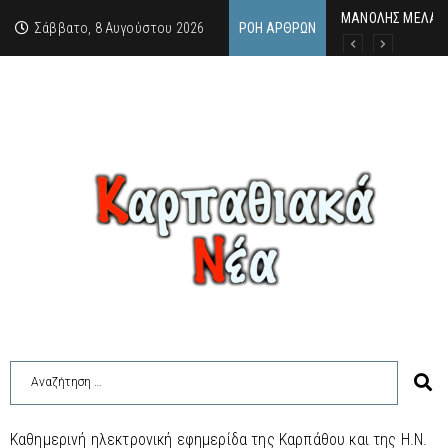
MΑΝΟΛΗΣ ΜΕΛΑΣ:
ΕΚΔΗΛΩΣΗ ΤΙΜΗΣ 
Κάθε καλοκαίρι η 
Σάββατο, 8 Αυγούστου 2026
ΡΟΉ ΆΡΘΡΩΝ
Καθημερινή ηλεκτρονική εφημερίδα της Καρπάθου και της Η.Ν.