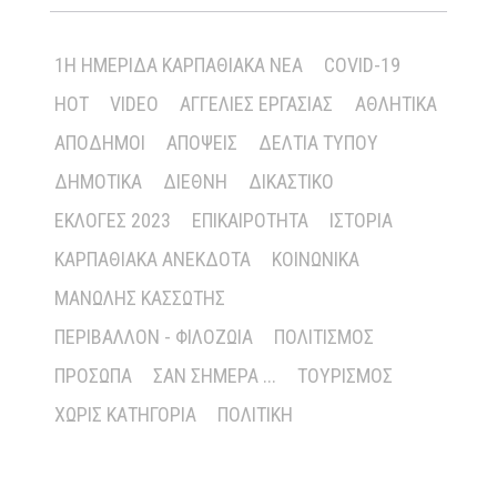
1Η ΗΜΕΡΊΔΑ ΚΑΡΠΑΘΙΑΚΆ ΝΈΑ
COVID-19
HOT
VIDEO
ΑΓΓΕΛΊΕΣ ΕΡΓΑΣΊΑΣ
ΑΘΛΗΤΙΚΆ
ΑΠΌΔΗΜΟΙ
ΑΠΌΨΕΙΣ
ΔΕΛΤΊΑ ΤΎΠΟΥ
ΔΗΜΟΤΙΚΆ
ΔΙΕΘΝΉ
ΔΙΚΑΣΤΙΚΌ
ΕΚΛΟΓΈΣ 2023
ΕΠΙΚΑΙΡΌΤΗΤΑ
ΙΣΤΟΡΊΑ
ΚΑΡΠΑΘΙΑΚΆ ΑΝΈΚΔΟΤΑ
ΚΟΙΝΩΝΙΚΆ
ΜΑΝΏΛΗΣ ΚΑΣΣΏΤΗΣ
ΠΕΡΙΒΆΛΛΟΝ - ΦΙΛΟΖΩΊΑ
ΠΟΛΙΤΙΣΜΌΣ
ΠΡΌΣΩΠΑ
ΣΑΝ ΣΉΜΕΡΑ ...
ΤΟΥΡΙΣΜΌΣ
ΧΩΡΊΣ ΚΑΤΗΓΟΡΊΑ
ΠΟΛΙΤΙΚΉ