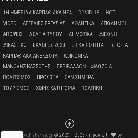
1Η ΗΜΕΡΊΔΑ ΚΑΡΠΑΘΙΑΚΆ ΝΈΑ
COVID-19
HOT
VIDEO
ΑΓΓΕΛΊΕΣ ΕΡΓΑΣΊΑΣ
ΑΘΛΗΤΙΚΆ
ΑΠΌΔΗΜΟΙ
ΑΠΌΨΕΙΣ
ΔΕΛΤΊΑ ΤΎΠΟΥ
ΔΗΜΟΤΙΚΆ
ΔΙΕΘΝΉ
ΔΙΚΑΣΤΙΚΌ
ΕΚΛΟΓΈΣ 2023
ΕΠΙΚΑΙΡΌΤΗΤΑ
ΙΣΤΟΡΊΑ
ΚΑΡΠΑΘΙΑΚΆ ΑΝΈΚΔΟΤΑ
ΚΟΙΝΩΝΙΚΆ
ΜΑΝΏΛΗΣ ΚΑΣΣΏΤΗΣ
ΠΕΡΙΒΆΛΛΟΝ - ΦΙΛΟΖΩΊΑ
ΠΟΛΙΤΙΣΜΌΣ
ΠΡΌΣΩΠΑ
ΣΑΝ ΣΉΜΕΡΑ ...
ΤΟΥΡΙΣΜΌΣ
ΧΩΡΊΣ ΚΑΤΗΓΟΡΊΑ
ΠΟΛΙΤΙΚΉ
karpathiakanea.gr
© 2020 – 2026 • made with
by