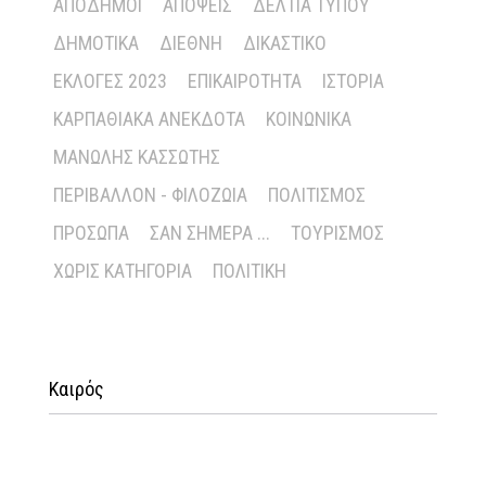
ΑΠΌΔΗΜΟΙ
ΑΠΌΨΕΙΣ
ΔΕΛΤΊΑ ΤΎΠΟΥ
ΔΗΜΟΤΙΚΆ
ΔΙΕΘΝΉ
ΔΙΚΑΣΤΙΚΌ
ΕΚΛΟΓΈΣ 2023
ΕΠΙΚΑΙΡΌΤΗΤΑ
ΙΣΤΟΡΊΑ
ΚΑΡΠΑΘΙΑΚΆ ΑΝΈΚΔΟΤΑ
ΚΟΙΝΩΝΙΚΆ
ΜΑΝΏΛΗΣ ΚΑΣΣΏΤΗΣ
ΠΕΡΙΒΆΛΛΟΝ - ΦΙΛΟΖΩΊΑ
ΠΟΛΙΤΙΣΜΌΣ
ΠΡΌΣΩΠΑ
ΣΑΝ ΣΉΜΕΡΑ ...
ΤΟΥΡΙΣΜΌΣ
ΧΩΡΊΣ ΚΑΤΗΓΟΡΊΑ
ΠΟΛΙΤΙΚΉ
Καιρός