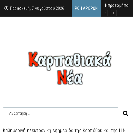
Η προτομή που 
Ο αιώνιος έφηβ
Δικαστική απόφ
Παρασκευή, 7 Αυγούστου 2026
ΡΟΉ ΆΡΘΡΩΝ
Καθημερινή ηλεκτρονική εφημερίδα της Καρπάθου και της Η.Ν.