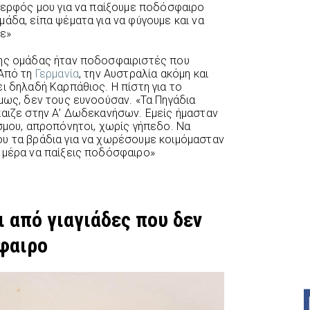
αδερφός μου για να παίξουμε ποδόσφαιρο
άδα, είπα ψέματα για να φύγουμε και να
με»
της ομάδας ήταν ποδοσφαιριστές που
 Από τη
Γερμανία
, την Αυστραλία ακόμη και
ι δηλαδή Καρπάθιος. Η πίστη για το
μως, δεν τους ευνοούσαν. «Τα Πηγάδια
παιζε στην Α’ Δωδεκανήσων. Εμείς ήμασταν
σμου, απροπόνητοι, χωρίς γήπεδο. Να
υ τα βράδια για να χωρέσουμε κοιμόμασταν
 μέρα να παίξεις ποδόσφαιρο»
ι από γιαγιάδες που δεν
σφαιρο