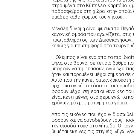
στραμμένα στο Κύπελλο Καρπάθου, μ
ποδοσφαίρου στη χώρα, στην οποία 
ομάδες κάθε χωριού του νησιού.
Μεγάλη δύναμη είναι φυσικά τα Πηγάδ
κανονική ομάδα που αγωνίζεται στις
πρωταθλήματος των Δωδεκανήσων. Φέ
καθώς για πρώτη φορά στο τουρνουά
Η Όλυμπος είναι ένα από τα πιο ιδιαί
ψηλά στο βουνό, σε τέτοιο βαθμό πο
μπορούν να τη φτάσουν, ενώ εξαιτίας
ήταν και παραμένει μέχρι σήμερα σε
Αυτό που την κάνει, όμως, ξακουστή 
αρχιτεκτονική του όσο και οι παραδο
φορούν μέχρι σήμερα οι γυναίκες του 
είναι κεντημένες στο χέρι, ενώ τα 
χρόνων, μέχρι τη στιγμή του γάμου.
Από τις εικόνες που έχουν διασωθεί 
φορούν και να συνοδεύουν τους ποδ
την είσοδό τους στο γήπεδο. Ο Γιανν
θυμάται εκείνες τις στιγμές. «Εγώ γ