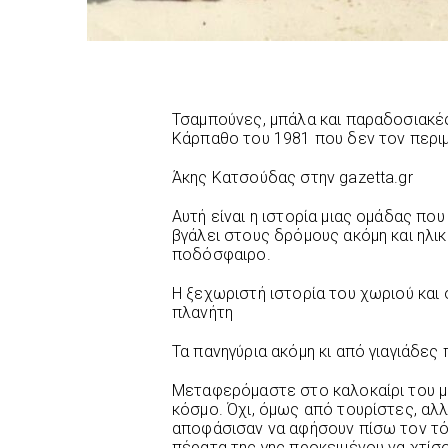
Τσαμπούνες, μπάλα και παραδοσιακές
Κάρπαθο του 1981 που δεν τον περιμ
Άκης Κατσούδας στην gazetta.gr
Αυτή είναι η ιστορία μιας ομάδας που
βγάλει στους δρόμους ακόμη και ηλικ
ποδόσφαιρο.
Η ξεχωριστή ιστορία του χωριού και
πλανήτη
Τα πανηγύρια ακόμη κι από γιαγιάδες
Μεταφερόμαστε στο καλοκαίρι του μ
κόσμο. Όχι, όμως από τουρίστες, αλ
αποφάσισαν να αφήσουν πίσω τον τό
πέρατα της γης προκειμένου να χτίσο