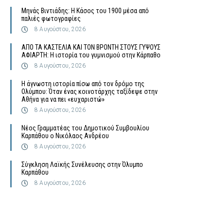
Μηνάς Βιντιάδης: Η Κάσος του 1900 μέσα από
παλιές φωτογραφίες
8 Αυγούστου, 2026
ΑΠΟ ΤΑ ΚΑΣΤΕΛΙΑ ΚΑΙ ΤΟΝ ΒΡΟΝΤΗ ΣΤΟΥΣ ΓΥΨΟΥΣ
ΑΦΙΑΡΤΗ: Η ιστορία του γυμνισμού στην Κάρπαθο
8 Αυγούστου, 2026
Η άγνωστη ιστορία πίσω από τον δρόμο της
Ολύμπου: Όταν ένας κοινοτάρχης ταξίδεψε στην
Αθήνα για να πει «ευχαριστώ»
8 Αυγούστου, 2026
Νέος Γραμματέας του Δημοτικού Συμβουλίου
Καρπάθου ο Νικόλαος Ανδρέου
8 Αυγούστου, 2026
Σύγκληση Λαϊκής Συνέλευσης στην Όλυμπο
Καρπάθου
8 Αυγούστου, 2026