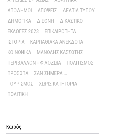
ΑΠΌΔΗΜΟΙ
ΑΠΌΨΕΙΣ
ΔΕΛΤΊΑ ΤΎΠΟΥ
ΔΗΜΟΤΙΚΆ
ΔΙΕΘΝΉ
ΔΙΚΑΣΤΙΚΌ
ΕΚΛΟΓΈΣ 2023
ΕΠΙΚΑΙΡΌΤΗΤΑ
ΙΣΤΟΡΊΑ
ΚΑΡΠΑΘΙΑΚΆ ΑΝΈΚΔΟΤΑ
ΚΟΙΝΩΝΙΚΆ
ΜΑΝΏΛΗΣ ΚΑΣΣΏΤΗΣ
ΠΕΡΙΒΆΛΛΟΝ - ΦΙΛΟΖΩΊΑ
ΠΟΛΙΤΙΣΜΌΣ
ΠΡΌΣΩΠΑ
ΣΑΝ ΣΉΜΕΡΑ ...
ΤΟΥΡΙΣΜΌΣ
ΧΩΡΊΣ ΚΑΤΗΓΟΡΊΑ
ΠΟΛΙΤΙΚΉ
Καιρός