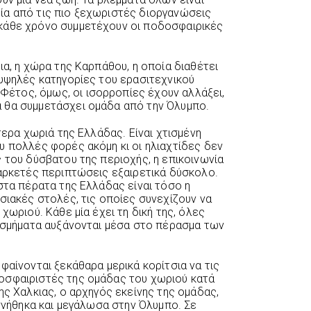
ία από τις πιο ξεχωριστές διοργανώσεις
κάθε χρόνο συμμετέχουν οι ποδοσφαιρικές
ια, η χώρα της Καρπάθου, η οποία διαθέτει
 υψηλές κατηγορίες του ερασιτεχνικού
τος, όμως, οι ισορροπίες έχουν αλλάξει,
 θα συμμετάσχει ομάδα από την Όλυμπο.
τερα χωριά της Ελλάδας. Είναι χτισμένη
υ πολλές φορές ακόμη κι οι ηλιαχτίδες δεν
 του δύσβατου της περιοχής, η επικοινωνία
 αρκετές περιπτώσεις εξαιρετικά δύσκολο.
στα πέρατα της Ελλάδας είναι τόσο η
σιακές στολές, τις οποίες συνεχίζουν να
χωριού. Κάθε μία έχει τη δική της, όλες
κοσμήματα αυξάνονται μέσα στο πέρασμα των
φαίνονται ξεκάθαρα μερικά κορίτσια να τις
οσφαιριστές της ομάδας του χωριού κατά
ης Χαλκιας, ο αρχηγός εκείνης της ομάδας,
εννήθηκα και μεγάλωσα στην Όλυμπο. Σε