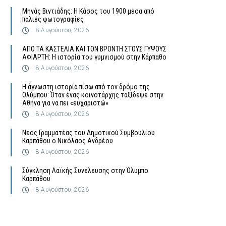
Μηνάς Βιντιάδης: Η Κάσος του 1900 μέσα από
παλιές φωτογραφίες
8 Αυγούστου, 2026
ΑΠΟ ΤΑ ΚΑΣΤΕΛΙΑ ΚΑΙ ΤΟΝ ΒΡΟΝΤΗ ΣΤΟΥΣ ΓΥΨΟΥΣ
ΑΦΙΑΡΤΗ: Η ιστορία του γυμνισμού στην Κάρπαθο
8 Αυγούστου, 2026
Η άγνωστη ιστορία πίσω από τον δρόμο της
Ολύμπου: Όταν ένας κοινοτάρχης ταξίδεψε στην
Αθήνα για να πει «ευχαριστώ»
8 Αυγούστου, 2026
Νέος Γραμματέας του Δημοτικού Συμβουλίου
Καρπάθου ο Νικόλαος Ανδρέου
8 Αυγούστου, 2026
Σύγκληση Λαϊκής Συνέλευσης στην Όλυμπο
Καρπάθου
8 Αυγούστου, 2026