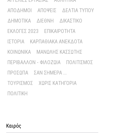
ΑΠΌΔΗΜΟΙ
ΑΠΌΨΕΙΣ
ΔΕΛΤΊΑ ΤΎΠΟΥ
ΔΗΜΟΤΙΚΆ
ΔΙΕΘΝΉ
ΔΙΚΑΣΤΙΚΌ
ΕΚΛΟΓΈΣ 2023
ΕΠΙΚΑΙΡΌΤΗΤΑ
ΙΣΤΟΡΊΑ
ΚΑΡΠΑΘΙΑΚΆ ΑΝΈΚΔΟΤΑ
ΚΟΙΝΩΝΙΚΆ
ΜΑΝΏΛΗΣ ΚΑΣΣΏΤΗΣ
ΠΕΡΙΒΆΛΛΟΝ - ΦΙΛΟΖΩΊΑ
ΠΟΛΙΤΙΣΜΌΣ
ΠΡΌΣΩΠΑ
ΣΑΝ ΣΉΜΕΡΑ ...
ΤΟΥΡΙΣΜΌΣ
ΧΩΡΊΣ ΚΑΤΗΓΟΡΊΑ
ΠΟΛΙΤΙΚΉ
Καιρός