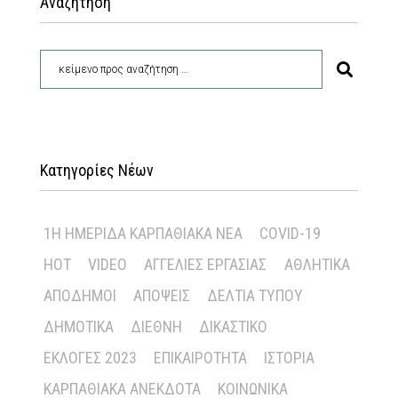
Αναζήτηση
Κατηγορίες Νέων
1Η ΗΜΕΡΊΔΑ ΚΑΡΠΑΘΙΑΚΆ ΝΈΑ
COVID-19
HOT
VIDEO
ΑΓΓΕΛΊΕΣ ΕΡΓΑΣΊΑΣ
ΑΘΛΗΤΙΚΆ
ΑΠΌΔΗΜΟΙ
ΑΠΌΨΕΙΣ
ΔΕΛΤΊΑ ΤΎΠΟΥ
ΔΗΜΟΤΙΚΆ
ΔΙΕΘΝΉ
ΔΙΚΑΣΤΙΚΌ
ΕΚΛΟΓΈΣ 2023
ΕΠΙΚΑΙΡΌΤΗΤΑ
ΙΣΤΟΡΊΑ
ΚΑΡΠΑΘΙΑΚΆ ΑΝΈΚΔΟΤΑ
ΚΟΙΝΩΝΙΚΆ