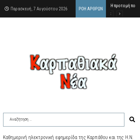
Η προτομή που 
Ο αιώνιος έφηβ
Δικαστική απόφ
Παρασκευή, 7 Αυγούστου 2026
ΡΟΉ ΆΡΘΡΩΝ
Καθημερινή ηλεκτρονική εφημερίδα της Καρπάθου και της Η.Ν.