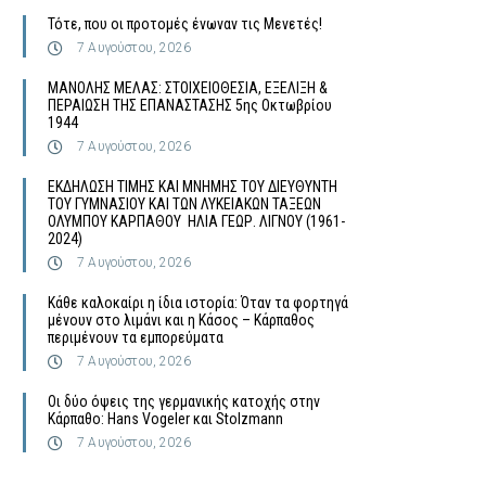
Τότε, που οι προτομές ένωναν τις Μενετές!
7 Αυγούστου, 2026
MΑΝΟΛΗΣ ΜΕΛΑΣ: ΣΤΟΙΧΕΙΟΘΕΣΙΑ, ΕΞΕΛΙΞΗ &
ΠΕΡΑΙΩΣΗ ΤΗΣ ΕΠΑΝΑΣΤΑΣΗΣ 5ης Οκτωβρίου
1944
7 Αυγούστου, 2026
ΕΚΔΗΛΩΣΗ ΤΙΜΗΣ ΚΑΙ ΜΝΗΜΗΣ ΤΟΥ ΔΙΕΥΘΥΝΤΗ
ΤΟΥ ΓΥΜΝΑΣΙΟΥ ΚΑΙ ΤΩΝ ΛΥΚΕΙΑΚΩΝ ΤΑΞΕΩΝ
ΟΛΥΜΠΟΥ ΚΑΡΠΑΘΟΥ ΗΛΙΑ ΓΕΩΡ. ΛΙΓΝΟΥ (1961-
2024)
7 Αυγούστου, 2026
Κάθε καλοκαίρι η ίδια ιστορία: Όταν τα φορτηγά
μένουν στο λιμάνι και η Κάσος – Κάρπαθος
περιμένουν τα εμπορεύματα
7 Αυγούστου, 2026
Οι δύο όψεις της γερμανικής κατοχής στην
Κάρπαθο: Hans Vogeler και Stolzmann
7 Αυγούστου, 2026