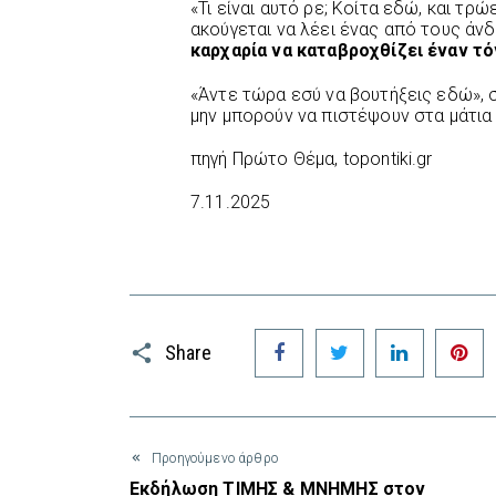
«Τι είναι αυτό ρε; Κοίτα εδώ, και τρώ
ακούγεται να λέει ένας από τους άνδ
καρχαρία να καταβροχθίζει έναν τ
«Άντε τώρα εσύ να βουτήξεις εδώ», 
μην μπορούν να πιστέψουν στα μάτια
πηγή Πρώτο Θέμα, topontiki.gr
7.11.2025
Facebook
Twitter
LinkedIn
P
Share
Προηγούμενο άρθρο
Εκδήλωση ΤΙΜΗΣ & ΜΝΗΜΗΣ στον