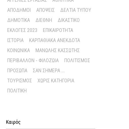
ΑΠΌΔΗΜΟΙ
ΑΠΌΨΕΙΣ
ΔΕΛΤΊΑ ΤΎΠΟΥ
ΔΗΜΟΤΙΚΆ
ΔΙΕΘΝΉ
ΔΙΚΑΣΤΙΚΌ
ΕΚΛΟΓΈΣ 2023
ΕΠΙΚΑΙΡΌΤΗΤΑ
ΙΣΤΟΡΊΑ
ΚΑΡΠΑΘΙΑΚΆ ΑΝΈΚΔΟΤΑ
ΚΟΙΝΩΝΙΚΆ
ΜΑΝΏΛΗΣ ΚΑΣΣΏΤΗΣ
ΠΕΡΙΒΆΛΛΟΝ - ΦΙΛΟΖΩΊΑ
ΠΟΛΙΤΙΣΜΌΣ
ΠΡΌΣΩΠΑ
ΣΑΝ ΣΉΜΕΡΑ ...
ΤΟΥΡΙΣΜΌΣ
ΧΩΡΊΣ ΚΑΤΗΓΟΡΊΑ
ΠΟΛΙΤΙΚΉ
Καιρός