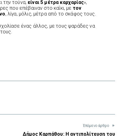
ει την τούνα,
είναι 5 μέτρα καρχαρίας
»,
ρες που επέβαιναν στο καΐκι, με
τον
όνο
, λίγα, μόλις, μέτρα από το σκάφος τους.
σχολίασε ένας άλλος, με τους ψαράδες να
 τους.
interest
Έπόμενο άρθρο
Δήμος Καρπάθου: Η αντιπολίτευση του