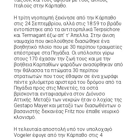
Ιταλούς στην Κάρπαθο.
Η τρίτη νηοπομπή ξεκίνησε από την Κάρπαθο
στις 24 Σεπτεμβρίου, αλλά στις 18:59 το βράδυ
εντοπίστηκε από τα αντιτορπιλικά Terpsichore
και Termagant έξω απ’ τ’ Άπελλα. Στην άνιση
ναυμαχία που ακολούθησε διασώθηκε ένα
βοηθητικό πλοίο που με 30 περίπου τραυματίες
επέστρεψε στα Πηγάδια. Οι υπόλοιποι γύρω
στους 170 έχασαν την ζωή τους και με την
βοήθεια Καρπαθίων ψαράδων ανασύρθηκαν από
την θάλασσα τα πτώματα 30 περίπου
στρατιωτών που τους έθαψαν σε ένα χωράφι
πέντε χιλιόμετρα αριστερά του δρόμου από τα
Πηγάδια προς στις Μενετές, τα οστά
βρίσκονται ενταφιασμένα στον Διόνυσο
Αττικής. Μεταξύ των νεκρών ήταν ο λοχίας της
Gestapo Mayer και μεταξύ των διασωθέντων ο
βασανιστής δεκανέας Fritz που έπαθε νευρικό
κλονισμό.
Η τελευταία αποστολή υπό τον υπολοχαγό
Vogeler έφυγε από την Κάρπαθο στις 4