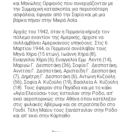
και Μανώλης Ορφανός που συνεργάζονταν με
την Συμμαχική κατασκοπία, για περισσότερη
ασφάλεια, έφυγαν από την Σαρία και με μια
βάρκα πήγαν στην Μικρά Ασία.
Αρχάς του 1942, όταν η Γερμανία κήρυξε τον
πόλεμο εναντίον της Αμερικής, άρχισε να
συλλαμβάνει Αμερικανούς υπηκόους. Στις 6
Μαρτίου 1944, οι Γερμανοί συνέλαβαν τους
Μηνά Χήρα (15 ετών), Ιωάννη Χήρα (8),
Ευαγγελία Χήρα (6), Ευαγγελία Εμμ. Λεντή (14),
Μαριγώ Γ. Δεσποτάκη (36), Σοφία Γ. Δεσποτάκη,
Αννίτσα Γ. Δεσποτάκη, Αριστείδη Γ. Δεσποτάκη
(7), Δημήτρη Γ. Δεσποτάκη (6), Αντώνη Κυζούλη
(56), Σοφία Α. Κυζούλη (19), Βασιλεία Α. Κυζούλη
(18). Τους έφεραν στα Πηγάδια και με το καΐκι
«Αγία Ελεούσα» τους έστειλαν στην Ρόδο, απ’
εκεί αεροπορικώς στην Αθήνα όπου κατέληξαν
στις φυλακές Αβέρωφ και σε στρατόπεδο στο
Γουδί. Τέλη Μαΐου τους ξανάστειλαν στην Ρόδο
και απ’ εκεί στην Κάρπαθο.