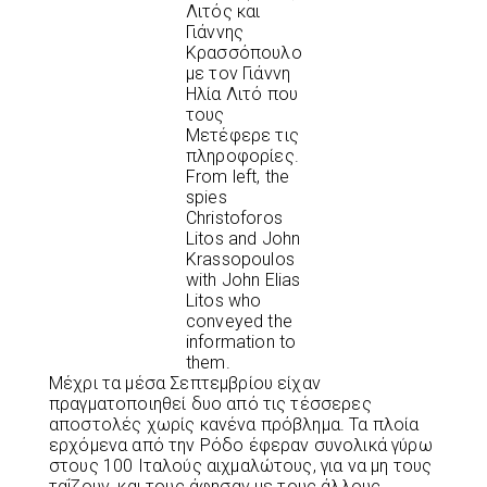
Λιτός και
Γιάννης
Κρασσόπουλο
με τον Γιάννη
Ηλία Λιτό που
τους
Μετέφερε τις
πληροφορίες.
From left, the
spies
Christoforos
Litos and John
Krassopoulos
with John Elias
Litos who
conveyed the
information to
them.
Μέχρι τα μέσα Σεπτεμβρίου είχαν
πραγματοποιηθεί δυο από τις τέσσερες
αποστολές χωρίς κανένα πρόβλημα. Τα πλοία
ερχόμενα από την Ρόδο έφεραν συνολικά γύρω
στους 100 Ιταλούς αιχμαλώτους, για να μη τους
ταΐζουν, και τους άφησαν με τους άλλους