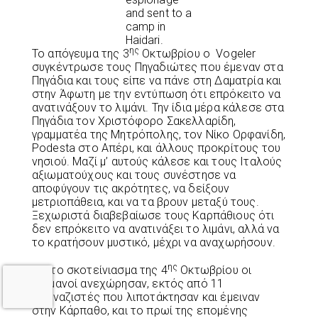
and sent to a
camp in
Haidari.
ης
Το απόγευμα της 3
Οκτωβρίου ο Vogeler
συγκέντρωσε τους Πηγαδιώτες που έμεναν στα
Πηγάδια και τους είπε να πάνε στη Δαματρία και
στην Άφωτη με την εντύπωση ότι επρόκειτο να
ανατινάξουν το λιμάνι. Την ίδια μέρα κάλεσε στα
Πηγάδια τον Χριστόφορο Σακελλαρίδη,
γραμματέα της Μητρόπολης, τον Νίκο Ορφανίδη,
Podesta στο Απέρι, και άλλους προκρίτους του
νησιού. Μαζί μ’ αυτούς κάλεσε και τους Ιταλούς
αξιωματούχους και τους συνέστησε να
αποφύγουν τις ακρότητες, να δείξουν
μετριοπάθεια, και να τα βρουν μεταξύ τους.
Ξεχωριστά διαβεβαίωσε τους Καρπάθιους ότι
δεν επρόκειτο να ανατινάξει το λιμάνι, αλλά να
το κρατήσουν μυστικό, μέχρι να αναχωρήσουν.
ης
Με το σκοτείνιασμα της 4
Οκτωβρίου οι
Γερμανοί ανεχώρησαν, εκτός από 11
αντιναζιστές που λιποτάκτησαν και έμειναν
στην Κάρπαθο, και το πρωί της επομένης