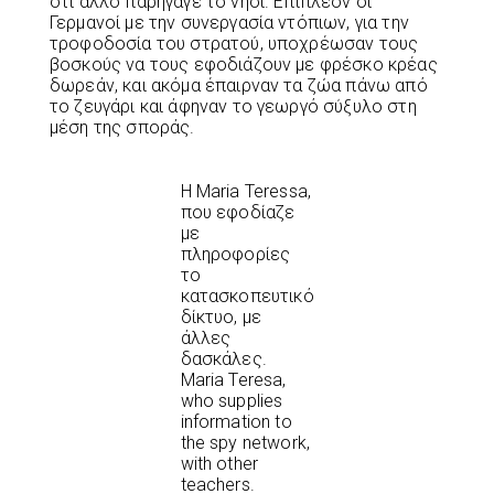
ότι άλλο παρήγαγε το νησί. Επιπλέον οι
Γερμανοί με την συνεργασία ντόπιων, για την
τροφοδοσία του στρατού, υποχρέωσαν τους
βοσκούς να τους εφοδιάζουν με φρέσκο κρέας
δωρεάν, και ακόμα έπαιρναν τα ζώα πάνω από
το ζευγάρι και άφηναν το γεωργό σύξυλο στη
μέση της σποράς.
Η Maria Teressa,
που εφοδίαζε
με
πληροφορίες
το
κατασκοπευτικό
δίκτυο, με
άλλες
δασκάλες.
Maria Teresa,
who supplies
information to
the spy network,
with other
teachers.