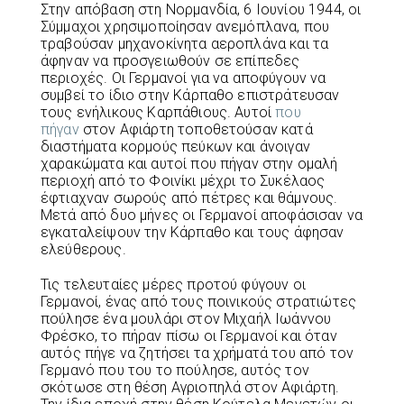
Στην απόβαση στη Νορμανδία, 6 Ιουνίου 1944, οι
Σύμμαχοι χρησιμοποίησαν ανεμόπλανα, που
τραβούσαν μηχανοκίνητα αεροπλάνα και τα
άφηναν να προσγειωθούν σε επίπεδες
περιοχές. Οι Γερμανοί για να αποφύγουν να
συμβεί το ίδιο στην Κάρπαθο επιστράτευσαν
τους ενήλικους Καρπάθιους. Αυτοί
που
πήγαν
στον Αφιάρτη τοποθετούσαν κατά
διαστήματα κορμούς πεύκων και άνοιγαν
χαρακώματα και αυτοί που πήγαν στην ομαλή
περιοχή από το Φοινίκι μέχρι το Συκέλαος
έφτιαχναν σωρούς από πέτρες και θάμνους.
Μετά από δυο μήνες οι Γερμανοί αποφάσισαν να
εγκαταλείψουν την Κάρπαθο και τους άφησαν
ελεύθερους.
Τις τελευταίες μέρες προτού φύγουν οι
Γερμανοί, ένας από τους ποινικούς στρατιώτες
πούλησε ένα μουλάρι στον Μιχαήλ Ιωάννου
Φρέσκο, το πήραν πίσω οι Γερμανοί και όταν
αυτός πήγε να ζητήσει τα χρήματά του από τον
Γερμανό που του το πούλησε, αυτός τον
σκότωσε στη θέση Αγριοπηλά στον Αφιάρτη.