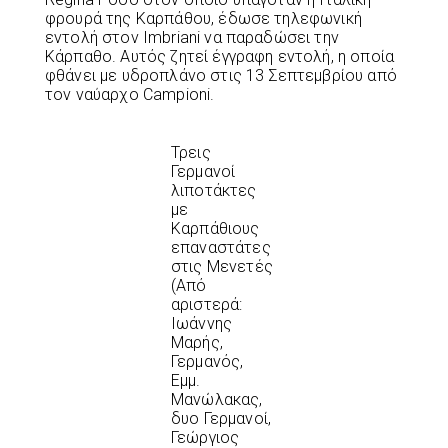
φρουρά της Καρπάθου, έδωσε τηλεφωνική
εντολή στον Imbriani να παραδώσει την
Κάρπαθο. Αυτός ζητεί έγγραφη εντολή, η οποία
φθάνει με υδροπλάνο στις 13 Σεπτεμβρίου από
τον ναύαρχο Campioni.
Τρεις
Γερμανοί
λιποτάκτες
με
Καρπάθιους
επαναστάτες
στις Μενετές
(Από
αριστερά:
Ιωάννης
Μαρής,
Γερμανός,
Εμμ.
Μανώλακας,
δυο Γερμανοί,
Γεώργιος