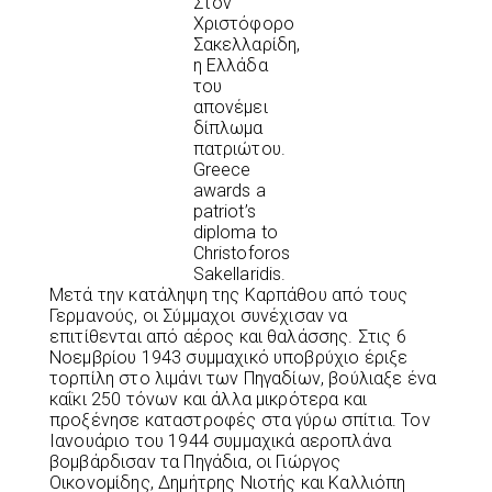
Στον
Χριστόφορο
Σακελλαρίδη,
η Ελλάδα
του
απονέμει
δίπλωμα
πατριώτου.
Greece
awards a
patriot’s
diploma to
Christoforos
Sakellaridis.
Μετά την κατάληψη της Καρπάθου από τους
Γερμανούς, οι Σύμμαχοι συνέχισαν να
επιτίθενται από αέρος και θαλάσσης. Στις 6
Νοεμβρίου 1943 συμμαχικό υποβρύχιο έριξε
τορπίλη στο λιμάνι των Πηγαδίων, βούλιαξε ένα
καΐκι 250 τόνων και άλλα μικρότερα και
προξένησε καταστροφές στα γύρω σπίτια. Τον
Ιανουάριο του 1944 συμμαχικά αεροπλάνα
βομβάρδισαν τα Πηγάδια, οι Γιώργος
Οικονομίδης, Δημήτρης Νιοτής και Καλλιόπη