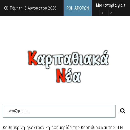
Μια ιστορία για τη
Δρ. Εμμανουέλλα Μα
Χάιδω-Ειρήνη Χατζη
Πέμπτη, 6 Αυγούστου 2026
ΡΟΉ ΆΡΘΡΩΝ
Καθημερινή ηλεκτρονική εφημερίδα της Καρπάθου και της Η.Ν.