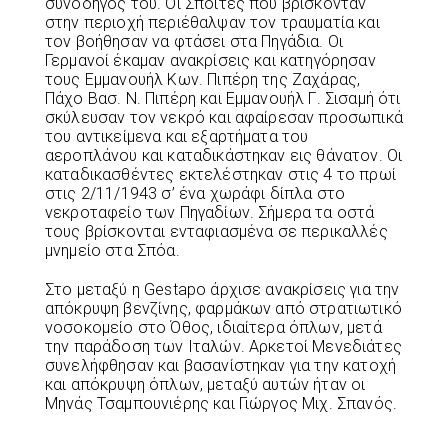
συνοδηγός του. Οι Σποΐτες που βρίσκονταν
στην περιοχή περιέθαλψαν τον τραυματία και
τον βοήθησαν να φτάσει στα Πηγάδια. Οι
Γερμανοί έκαμαν ανακρίσεις και κατηγόρησαν
τους Εμμανουήλ Κων. Πιπέρη της Ζαχάρας,
Πάχο Βασ. Ν. Πιπέρη και Εμμανουήλ Γ. Σισαμή ότι
σκύλευσαν τον νεκρό και αφαίρεσαν προσωπικά
του αντικείμενα και εξαρτήματα του
αεροπλάνου και καταδικάστηκαν εις θάνατον. Οι
καταδικασθέντες εκτελέστηκαν στις 4 το πρωί
στις 2/11/1943 σ’ ένα χωράφι δίπλα στο
νεκροταφείο των Πηγαδίων. Σήμερα τα οστά
τους βρίσκονται ενταφιασμένα σε περικαλλές
μνημείο στα Σπόα.
Στο μεταξύ η Gestapo άρχισε ανακρίσεις για την
απόκρυψη βενζίνης, φαρμάκων από στρατιωτικό
νοσοκομείο στο Όθος, ιδιαίτερα όπλων, μετά
την παράδοση των Ιταλών. Αρκετοί Μενεδιάτες
συνελήφθησαν και βασανίστηκαν για την κατοχή
και απόκρυψη όπλων, μεταξύ αυτών ήταν οι
Μηνάς Τσαμπουνιέρης και Γιώργος Μιχ. Σπανός.