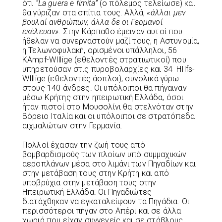
ότι
“
La
guera
e
fimita
”
(ο πόλεμος τελείωσε) και
θα γύριζαν στα σπίτια τους. Αλλά,
«άλλαι μεν
βουλαί ανθρώπων, άλλα δε οι Γερμανοί
εκέλευαν»
. Στην Κάρπαθο έμειναν αυτοί που
ήθελαν να συνεργαστούν μαζί τους, η Αστυνομία,
η Τελωνοφυλακή, ορισμένοι υπάλληλοι, 56
KAmpf-WIllige (εθελοντές στρατιωτικοί) που
υπηρετούσαν στις πυροβολαρχίες και 34 HIlfs-
WIllige (εθελοντές άοπλοι), συνολικά γύρω
στους 140 άνδρες. Οι υπόλοιποι θα πήγαιναν
μέσω Κρήτης στην ηπειρωτική Ελλάδα, όσοι
ήταν πιστοί στο Μουσολίνι θα στελνόταν στην
Βόρειο Ιταλία και οι υπόλοιποι σε στρατόπεδα
αιχμαλώτων στην Γερμανία.
Πολλοί έχασαν την ζωή τους από
βομβαρδισμούς των πλοίων υπό συμμαχικών
αεροπλάνων μέσα στο λιμάνι των Πηγαδίων και
στην μετάβαση τους στην Κρήτη και από
υποβρύχια στην μετάβαση τους στην
Ηπειρωτική Ελλάδα. Οι Πηγαδιώτες
διατάχθηκαν να εγκαταλείψουν τα Πηγάδια. Οι
περισσότεροι πήγαν στο Απέρι και σε άλλα
χωριά που είχαν συγγενείς και σε στάβλους