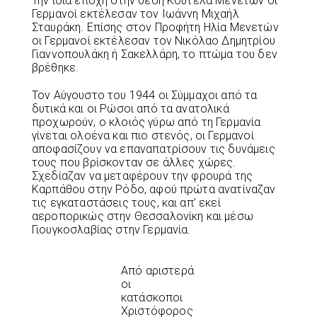
Την ίδια εποχή στην θέση Κούτελα Μενετών οι
Γερμανοί εκτέλεσαν τον Ιωάννη Μιχαήλ
Σταυράκη. Επίσης στον Προφήτη Ηλία Μενετών
οι Γερμανοί εκτέλεσαν τον Νικόλαο Δημητρίου
Γιαννοπουλάκη ή Σακελλάρη, το πτώμα του δεν
βρέθηκε.
Τον Αύγουστο του 1944 οι Σύμμαχοι από τα
δυτικά και οι Ρώσοι από τα ανατολικά
προχωρούν, ο κλοιός γύρω από τη Γερμανία
γίνεται ολοένα και πιο στενός, οι Γερμανοί
αποφασίζουν να επαναπατρίσουν τις δυνάμεις
τους που βρίσκονταν σε άλλες χώρες.
Σχεδίαζαν να μεταφέρουν την φρουρά της
Καρπάθου στην Ρόδο, αφού πρώτα ανατίναζαν
τις εγκαταστάσεις τους, και απ’ εκεί
αεροπορικώς στην Θεσσαλονίκη και μέσω
Γιουγκοσλαβίας στην Γερμανία.
Από αριστερά
οι
κατάσκοποι
Χριστόφορος