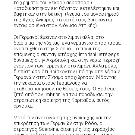
τα χρήματα του νεκρού αεροπόρου.
Καταδικάστηκαν εις θάνατον, εκτελέστηκαν και
θάφτηκαν στην δυτική πλευρά του μοναστηριού
της Αγίας Αγκάρας, τα οστά τους βρίσκονται
ενταφιασμένα στον Διόνυσο Αττικής).
Οι Γερμανοί έμειναν στο λιμάνι αλλά, στο
διάστημα της νύχτας, ένα γερμανικό απόσπασμα
αναπτύχθηκε στην Σίσαμο. Το πρωί της
επόμενης ο συνταγματάρχης Imbriani μετέφερε
δυνάμεις στην Ακρόπολη και στην γύρω περιοχή
εναντίον των Γερμανών στο λιμάνι. Αλλά μόλις
διεπίστωσε ότι βρίσκονταν υπό την απειλή των
Γερμανών στην Σίσαμο αποχώρησαν, δίδοντας
την ευκαιρία στους Γερμανούς να
σταθεροποιήσουν τις θέσεις τους. Ο Bethege
ζητά από τον Imbriani να του παραδώσει την
στρατιωτική διοίκηση της Καρπάθου, αυτός
αρνείται.
Μετά την ανακοίνωση της ανακωχής και την
επικράτηση των Γερμανών στην Ρόδο, ο
στρατηγός Scaroina, διοικητής της μεραρχίας
Regina Ρόδο στον οποίο υπαγόταν η Ιταλική