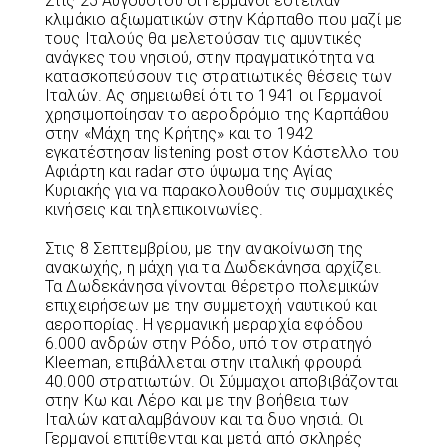
Στις 25 Αυγούστου οι Γερμανοί έστειλαν
κλιμάκιο αξιωματικών στην Κάρπαθο που μαζί με
τους Ιταλούς θα μελετούσαν τις αμυντικές
ανάγκες του νησιού, στην πραγματικότητα να
κατασκοπεύσουν τις στρατιωτικές θέσεις των
Ιταλών. Ας σημειωθεί ότι το 1941 οι Γερμανοί
χρησιμοποίησαν το αεροδρόμιο της Καρπάθου
στην «Μάχη της Κρήτης» και το 1942
εγκατέστησαν listening post στον Κάστελλο του
Αφιάρτη και radar στο ύψωμα της Αγίας
Κυριακής για να παρακολουθούν τις συμμαχικές
κινήσεις και τηλεπικοινωνίες.
Στις 8 Σεπτεμβρίου, με την ανακοίνωση της
ανακωχής, η μάχη για τα Δωδεκάνησα αρχίζει.
Τα Δωδεκάνησα γίνονται θέρετρο πολεμικών
επιχειρήσεων με την συμμετοχή ναυτικού και
αεροπορίας. Η γερμανική μεραρχία εφόδου
6.000 ανδρών στην Ρόδο, υπό τον στρατηγό
Kleeman, επιβάλλεται στην ιταλική φρουρά
40.000 στρατιωτών. Οι Σύμμαχοι αποβιβάζονται
στην Κω και Λέρο και με την βοήθεια των
Ιταλών καταλαμβάνουν και τα δυο νησιά. Οι
Γερμανοί επιτίθενται και μετά από σκληρές