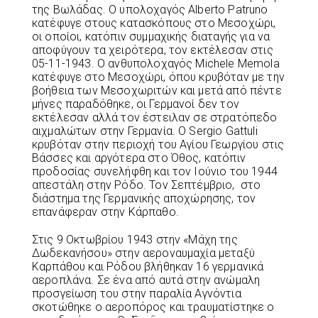
της Βωλάδας. Ο υπολοχαγός Alberto Patruno
κατέφυγε στους κατασκόπους στο Μεσοχώρι,
οι οποίοι, κατόπιν συμμαχικής διαταγής για να
αποφύγουν τα χειρότερα, τον εκτέλεσαν στις
05-11-1943. Ο ανθυπολοχαγός Michele Memola
κατέφυγε στο Μεσοχώρι, όπου κρυβόταν με την
βοήθεια των Μεσοχωριτών και μετά από πέντε
μήνες παραδόθηκε, οι Γερμανοί δεν τον
εκτέλεσαν αλλά τον έστειλαν σε στρατόπεδο
αιχμαλώτων στην Γερμανία. Ο Sergio Gattuli
κρυβόταν στην περιοχή του Αγίου Γεωργίου στις
Βάσσες και αργότερα στο Όθος, κατόπιν
προδοσίας συνελήφθη και τον Ιούνιο του 1944
απεστάλη στην Ρόδο. Τον Σεπτέμβριο, στο
διάστημα της Γερμανικής αποχώρησης, τον
επανάφεραν στην Κάρπαθο.
Στις 9 Οκτωβρίου 1943 στην «Μάχη της
Δωδεκανήσου» στην αεροναυμαχία μεταξύ
Καρπάθου και Ρόδου βλήθηκαν 16 γερμανικά
αεροπλάνα. Σε ένα από αυτά στην ανώμαλη
προσγείωση του στην παραλία Αγνόντια
σκοτώθηκε ο αεροπόρος και τραυματίστηκε ο