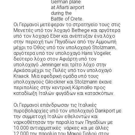
German plane
at Afiarti airport
during the
Battle of Crete.
Οι Γερμανοί μετέφεραν το στρατηγείο τους στις
Μενετές υπό τον λοχαγό Bethege και αργότερα
υπό τον λοχαγό Eber και ανέπτυξαν ένα λόχο
στην περιοχή των Πηγαδίων από την Αμμοωπή
μέχρι το Όθος υπό τον υπολοχαγό Stolzmann,
αργότερα υπό τον υπολοχαγό Hans Vogeler,
δεύτερο λόχο στον Αφιάρτη υπό τον
υπολοχαγό Jenninger και τρίτο λόχο στην
Αρκάσα μέχρι τις Πυλές υπό τον υπολοχαγό
Kraack. Μια εφεδρική ομάδα υπό τους
υπολοχαγούς Gilockner και Stolzmann έκανε
περιπολίες στην κεντρική Κάρπαθο προς
καταδίωξη Ιταλών φυγάδων και κατασκόπων.
Οι Γερμανοί επάνδρωσαν τις Ιταλικές
πυροβολαρχίες υπό τον υπολοχαγό Dankport με
την συμμετοχή Ιταλών εθελοντών και
ναρκοθέτησαν την παραλία των Πηγαδίων με
10.000 αντιαρματικές νάρκες και με άλλες
12.000 την παραλία του Μακρύ Γιαλού στον