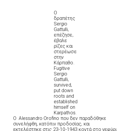
Ο
δραπέτης
Sergio
Gattulli,
επέζησε,
έβαλε
ρίζες και
στερέωσε
στην
Κάρπαθο.
Fugitive
Sergio
Gattulli,
survived,
put down
roots and
established
himself on
Karpathos.
Ο Alessandro Orofino που δεν παραδόθηκε
συνελήφθη, κατόπιν προδοσίας, και
εκτελέστηκε στις 23-10-1943 κοντά στο γεφύρι