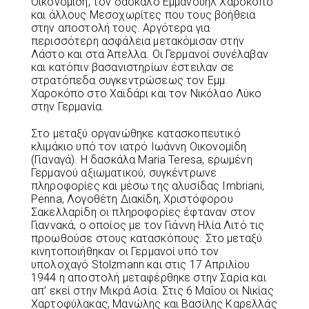
Οικονομίδη, τον δάσκαλο Εμμανουήλ Χαροκόπο
και άλλους Μεσοχωρίτες που τους βοήθεια
στην αποστολή τους. Αργότερα για
περισσότερη ασφάλεια μετακόμισαν στην
Λάστο και στα Άπελλα. Οι Γερμανοί συνέλαβαν
και κατόπιν βασανιστηρίων έστειλαν σε
στρατόπεδα συγκεντρώσεως τον Εμμ.
Χαροκόπο στο Χαϊδάρι και τον Νικόλαο Λύκο
στην Γερμανία.
Στο μεταξύ οργανώθηκε κατασκοπευτικό
κλιμάκιο υπό τον ιατρό Ιωάννη Οικονομίδη
(Γιαναγά). Η δασκάλα Maria Teresa, ερωμένη
Γερμανού αξιωματικού, συγκέντρωνε
πληροφορίες και μέσω της αλυσίδας Imbriani,
Penna, Λογοθέτη Διακίδη, Χριστόφορου
Σακελλαρίδη οι πληροφορίες έφταναν στον
Γιαννακά, ο οποίος με τον Γιάννη Ηλία Λιτό τις
προωθούσε στους κατασκόπους. Στο μεταξύ
κινητοποιήθηκαν οι Γερμανοί υπό τον
υπολοχαγό Stolzmann και στις 17 Απριλίου
1944 η αποστολή μεταφέρθηκε στην Σαρία και
απ’ εκεί στην Μικρά Ασία. Στις 6 Μαΐου οι Νικίας
Χαρτοφύλακας, Μανώλης και Βασίλης Καρελλάς