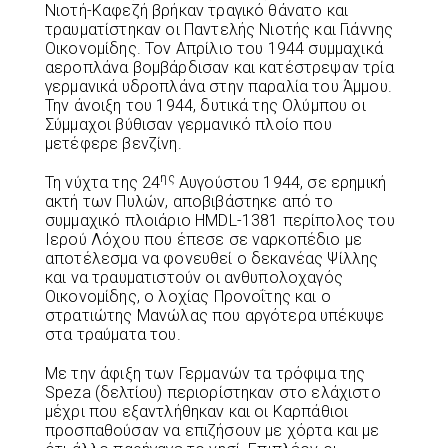
Νιοτή-Καφεζή βρήκαν τραγικό θάνατο και
τραυματίστηκαν οι Παντελής Νιοτής και Γιάννης
Οικονομίδης. Τον Απρίλιο του 1944 συμμαχικά
αεροπλάνα βομβάρδισαν και κατέστρεψαν τρία
γερμανικά υδροπλάνα στην παραλία του Άμμου.
Την άνοιξη του 1944, δυτικά της Ολύμπου οι
Σύμμαχοι βύθισαν γερμανικό πλοίο που
μετέφερε βενζίνη.
ης
Τη νύχτα της 24
Αυγούστου 1944, σε ερημική
ακτή των Πυλών, αποβιβάστηκε από το
συμμαχικό πλοιάριο HMDL-1381 περίπολος του
Ιερού Λόχου που έπεσε σε ναρκοπέδιο με
αποτέλεσμα να φονευθεί ο δεκανέας Ψίλλης
και να τραυματιστούν οι ανθυπολοχαγός
Οικονομίδης, ο λοχίας Προνοΐτης και ο
στρατιώτης Μανώλας που αργότερα υπέκυψε
στα τραύματα του.
Με την άφιξη των Γερμανών τα τρόφιμα της
Speza (δελτίου) περιορίστηκαν στο ελάχιστο
μέχρι που εξαντλήθηκαν και οι Καρπάθιοι
προσπαθούσαν να επιζήσουν με χόρτα και με