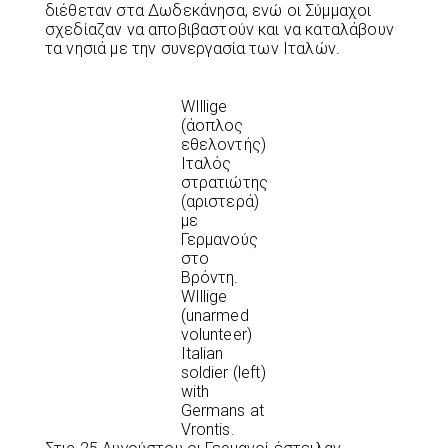
διέθεταν στα Δωδεκάνησα, ενώ οι Σύμμαχοι
σχεδίαζαν να αποβιβαστούν και να καταλάβουν
τα νησιά με την συνεργασία των Ιταλών.
WIllige
(άοπλος
εθελοντής)
Ιταλός
στρατιώτης
(αριστερά)
με
Γερμανούς
στο
Βρόντη.
WIllige
(unarmed
volunteer)
Italian
soldier (left)
with
Germans at
Vrontis.