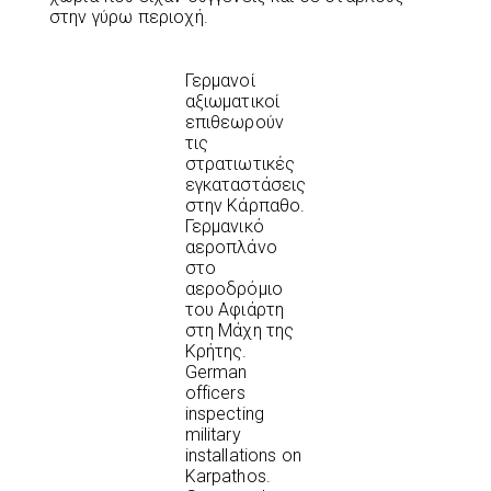
στην γύρω περιοχή.
Γερμανοί
αξιωματικοί
επιθεωρούν
τις
στρατιωτικές
εγκαταστάσεις
στην Κάρπαθο.
Γερμανικό
αεροπλάνο
στο
αεροδρόμιο
του Αφιάρτη
στη Μάχη της
Κρήτης.
German
officers
inspecting
military
installations on
Karpathos.