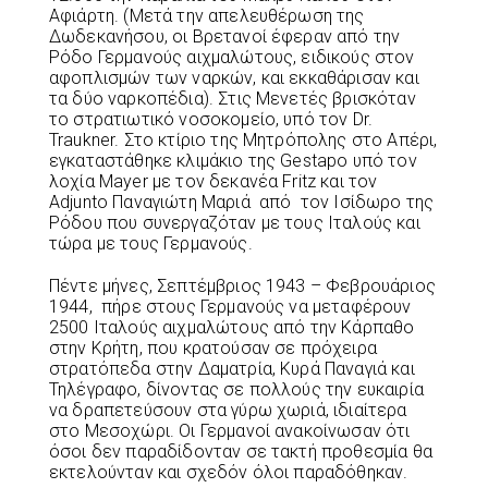
Αφιάρτη. (Μετά την απελευθέρωση της
Δωδεκανήσου, οι Βρετανοί έφεραν από την
Ρόδο Γερμανούς αιχμαλώτους, ειδικούς στον
αφοπλισμών των ναρκών, και εκκαθάρισαν και
τα δύο ναρκοπέδια). Στις Μενετές βρισκόταν
το στρατιωτικό νοσοκομείο, υπό τον Dr.
Traukner. Στο κτίριο της Μητρόπολης στο Απέρι,
εγκαταστάθηκε κλιμάκιο της Gestapo υπό τον
λοχία Mayer με τον δεκανέα Fritz και τον
Adjunto Παναγιώτη Μαριά από τον Ισίδωρο της
Ρόδου που συνεργαζόταν με τους Ιταλούς και
τώρα με τους Γερμανούς.
Πέντε μήνες, Σεπτέμβριος 1943 – Φεβρουάριος
1944, πήρε στους Γερμανούς να μεταφέρουν
2500 Ιταλούς αιχμαλώτους από την Κάρπαθο
στην Κρήτη, που κρατούσαν σε πρόχειρα
στρατόπεδα στην Δαματρία, Κυρά Παναγιά και
Τηλέγραφο, δίνοντας σε πολλούς την ευκαιρία
να δραπετεύσουν στα γύρω χωριά, ιδιαίτερα
στο Μεσοχώρι. Οι Γερμανοί ανακοίνωσαν ότι
όσοι δεν παραδίδονταν σε τακτή προθεσμία θα
εκτελούνταν και σχεδόν όλοι παραδόθηκαν.