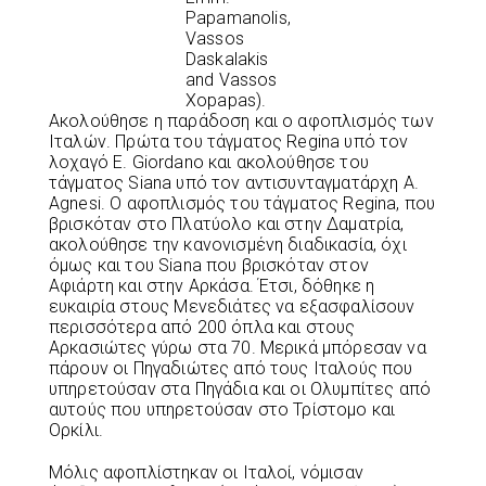
Papamanolis,
Vassos
Daskalakis
and Vassos
Xopapas).
Ακολούθησε η παράδοση και ο αφοπλισμός των
Ιταλών. Πρώτα του τάγματος Regina υπό τον
λοχαγό E. Giordano και ακολούθησε του
τάγματος Siana υπό τον αντισυνταγματάρχη A.
Agnesi. Ο αφοπλισμός του τάγματος Regina, που
βρισκόταν στο Πλατύολο και στην Δαματρία,
ακολούθησε την κανονισμένη διαδικασία, όχι
όμως και του Siana που βρισκόταν στον
Αφιάρτη και στην Αρκάσα. Έτσι, δόθηκε η
ευκαιρία στους Μενεδιάτες να εξασφαλίσουν
περισσότερα από 200 όπλα και στους
Αρκασιώτες γύρω στα 70. Μερικά μπόρεσαν να
πάρουν οι Πηγαδιώτες από τους Ιταλούς που
υπηρετούσαν στα Πηγάδια και οι Ολυμπίτες από
αυτούς που υπηρετούσαν στο Τρίστομο και
Ορκίλι.
Μόλις αφοπλίστηκαν οι Ιταλοί, νόμισαν