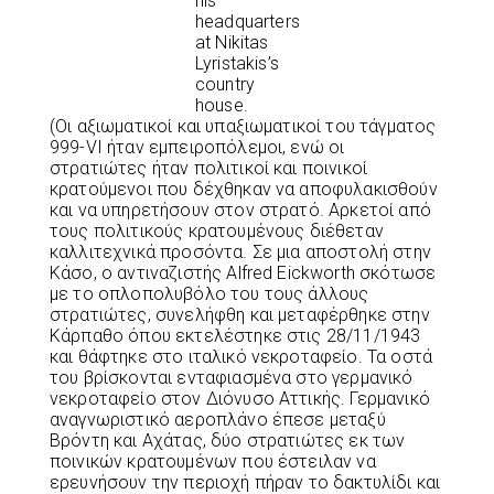
his
headquarters
at Nikitas
Lyristakis’s
country
house.
(Οι αξιωματικοί και υπαξιωματικοί του τάγματος
999-VI ήταν εμπειροπόλεμοι, ενώ οι
στρατιώτες ήταν πολιτικοί και ποινικοί
κρατούμενοι που δέχθηκαν να αποφυλακισθούν
και να υπηρετήσουν στον στρατό. Αρκετοί από
τους πολιτικούς κρατουμένους διέθεταν
καλλιτεχνικά προσόντα. Σε μια αποστολή στην
Κάσο, ο αντιναζιστής Alfred Eickworth σκότωσε
με το οπλοπολυβόλο του τους άλλους
στρατιώτες, συνελήφθη και μεταφέρθηκε στην
Κάρπαθο όπου εκτελέστηκε στις 28/11/1943
και θάφτηκε στο ιταλικό νεκροταφείο. Τα οστά
του βρίσκονται ενταφιασμένα στο γερμανικό
νεκροταφείο στον Διόνυσο Αττικής. Γερμανικό
αναγνωριστικό αεροπλάνο έπεσε μεταξύ
Βρόντη και Αχάτας, δύο στρατιώτες εκ των
ποινικών κρατουμένων που έστειλαν να
ερευνήσουν την περιοχή πήραν το δακτυλίδι και