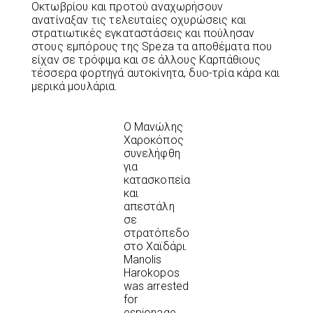
Οκτωβρίου και προτού αναχωρήσουν
ανατίναξαν τις τελευταίες οχυρώσεις και
στρατιωτικές εγκαταστάσεις και πούλησαν
στους εμπόρους της Speza τα αποθέματα που
είχαν σε τρόφιμα και σε άλλους Καρπάθιους
τέσσερα φορτηγά αυτοκίνητα, δυο-τρία κάρα και
μερικά μουλάρια.
Ο Μανώλης
Χαροκόπος
συνελήφθη
για
κατασκοπεία
και
απεστάλη
σε
στρατόπεδο
στο Χαϊδάρι.
Manolis
Harokopos
was arrested
for
espionage