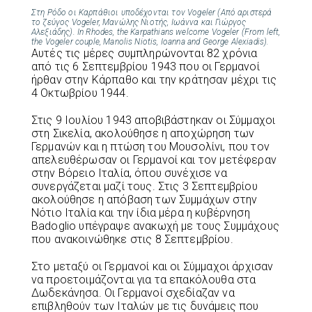
Στη Ρόδο οι Καρπάθιοι υποδέχονται τον Vogeler (Από αριστερά
το ζεύγος Vogeler, Μανώλης Νιοτής, Ιωάννα και Γιώργος
Αλεξιάδης). In Rhodes, the Karpathians welcome Vogeler (From left,
the Vogeler couple, Manolis Niotis, Ioanna and George Alexiadis).
Αυτές τις μέρες συμπληρώνονται 82 χρόνια
από τις 6 Σεπτεμβρίου 1943 που οι Γερμανοί
ήρθαν στην Κάρπαθο και την κράτησαν μέχρι τις
4 Οκτωβρίου 1944.
Στις 9 Ιουλίου 1943 αποβιβάστηκαν οι Σύμμαχοι
στη Σικελία, ακολούθησε η αποχώρηση των
Γερμανών και η πτώση του Μουσολίνι, που τον
απελευθέρωσαν οι Γερμανοί και τον μετέφεραν
στην Βόρειο Ιταλία, όπου συνέχισε να
συνεργάζεται μαζί τους. Στις 3 Σεπτεμβρίου
ακολούθησε η απόβαση των Συμμάχων στην
Νότιο Ιταλία και την ίδια μέρα η κυβέρνηση
Badoglio υπέγραψε ανακωχή με τους Συμμάχους
που ανακοινώθηκε στις 8 Σεπτεμβρίου.
Στο μεταξύ οι Γερμανοί και οι Σύμμαχοι άρχισαν
να προετοιμάζονται για τα επακόλουθα στα
Δωδεκάνησα. Οι Γερμανοί σχεδίαζαν να
επιβληθούν των Ιταλών με τις δυνάμεις που