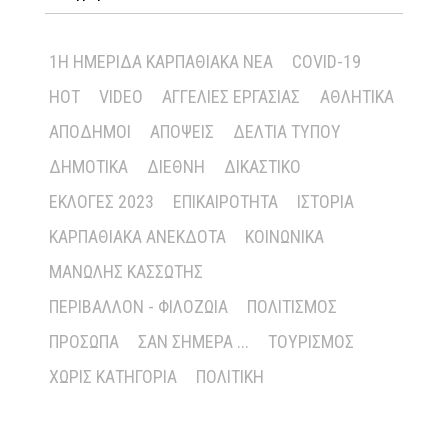
1Η ΗΜΕΡΊΔΑ ΚΑΡΠΑΘΙΑΚΆ ΝΈΑ
COVID-19
HOT
VIDEO
ΑΓΓΕΛΊΕΣ ΕΡΓΑΣΊΑΣ
ΑΘΛΗΤΙΚΆ
ΑΠΌΔΗΜΟΙ
ΑΠΌΨΕΙΣ
ΔΕΛΤΊΑ ΤΎΠΟΥ
ΔΗΜΟΤΙΚΆ
ΔΙΕΘΝΉ
ΔΙΚΑΣΤΙΚΌ
ΕΚΛΟΓΈΣ 2023
ΕΠΙΚΑΙΡΌΤΗΤΑ
ΙΣΤΟΡΊΑ
ΚΑΡΠΑΘΙΑΚΆ ΑΝΈΚΔΟΤΑ
ΚΟΙΝΩΝΙΚΆ
ΜΑΝΏΛΗΣ ΚΑΣΣΏΤΗΣ
ΠΕΡΙΒΆΛΛΟΝ - ΦΙΛΟΖΩΊΑ
ΠΟΛΙΤΙΣΜΌΣ
ΠΡΌΣΩΠΑ
ΣΑΝ ΣΉΜΕΡΑ ...
ΤΟΥΡΙΣΜΌΣ
ΧΩΡΊΣ ΚΑΤΗΓΟΡΊΑ
ΠΟΛΙΤΙΚΉ