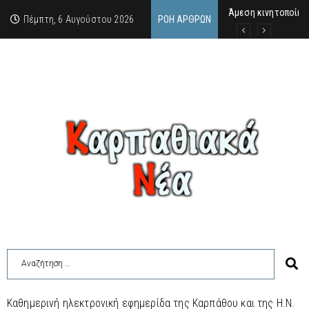
Άμεση κινητοποίησ
Στο πανηγύρι του Χ
ΣΥΝΑΥΛΙΑ ΜΑΡΙΟΥ 
Πέμπτη, 6 Αυγούστου 2026
ΡΟΉ ΆΡΘΡΩΝ
Καθημερινή ηλεκτρονική εφημερίδα της Καρπάθου και της Η.Ν.