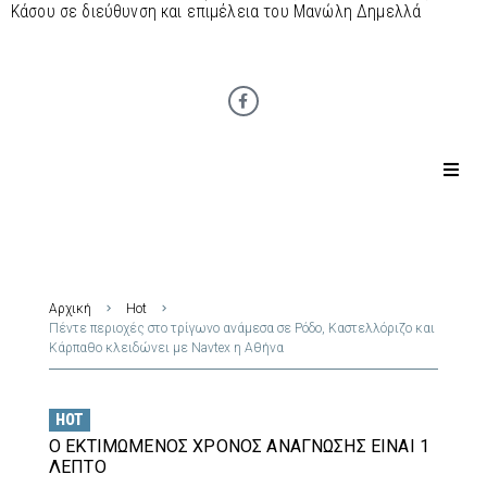
Κάσου σε διεύθυνση και επιμέλεια του Μανώλη Δημελλά
Αρχική
Hot
Πέντε περιοχές στο τρίγωνο ανάμεσα σε Ρόδο, Καστελλόριζο και
Κάρπαθο κλειδώνει με Navtex η Αθήνα
HOT
Ο ΕΚΤΙΜΏΜΕΝΟΣ ΧΡΌΝΟΣ ΑΝΆΓΝΩΣΗΣ ΕΊΝΑΙ 1
ΛΕΠΤΌ