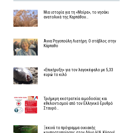
Μια ιστορία για τη «Μοίρα», το νησάκι
ανατολικά της Καρπάθου…
Άννα Ρηγοπούλη Λιατήρη: Ο στάβλος στην
Κάρπαθο
«Επικήρυξη» για τον λαγοκέφαλο με 5,33
ευρώ το κιλό
Τριήμερη εκστρατεία αιμοδοσίας και
εθελοντισμού από τον Ελληνικό Ερυθρό
Σταυρό…
Ξεκινά το πρόγραμμα οικιακής
κομποστοποίησης στον Δήμο Η.Ν. Κάσου!