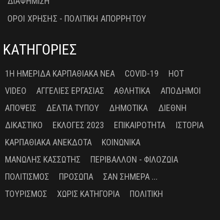
ΔΙΑΦΗΜΙΣΗ
ΟΡΟΙ ΧΡΗΣΗΣ - ΠΟΛΙΤΙΚΗ ΑΠΟΡΡΗΤΟΥ
ΚΑΤΗΓΟΡΙΕΣ
1Η ΗΜΕΡΊΔΑ ΚΑΡΠΑΘΙΑΚΆ ΝΈΑ
COVID-19
HOT
VIDEO
ΑΓΓΕΛΊΕΣ ΕΡΓΑΣΊΑΣ
ΑΘΛΗΤΙΚΆ
ΑΠΌΔΗΜΟΙ
ΑΠΌΨΕΙΣ
ΔΕΛΤΊΑ ΤΎΠΟΥ
ΔΗΜΟΤΙΚΆ
ΔΙΕΘΝΉ
ΔΙΚΑΣΤΙΚΌ
ΕΚΛΟΓΈΣ 2023
ΕΠΙΚΑΙΡΌΤΗΤΑ
ΙΣΤΟΡΊΑ
ΚΑΡΠΑΘΙΑΚΆ ΑΝΈΚΔΟΤΑ
ΚΟΙΝΩΝΙΚΆ
ΜΑΝΏΛΗΣ ΚΑΣΣΏΤΗΣ
ΠΕΡΙΒΆΛΛΟΝ - ΦΙΛΟΖΩΊΑ
ΠΟΛΙΤΙΣΜΌΣ
ΠΡΌΣΩΠΑ
ΣΑΝ ΣΉΜΕΡΑ ...
ΤΟΥΡΙΣΜΌΣ
ΧΩΡΊΣ ΚΑΤΗΓΟΡΊΑ
ΠΟΛΙΤΙΚΉ