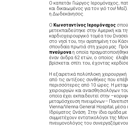
Ο καπετάν Γιώργος Ιερομόναχος, πα
και δικαιωμένος για τον γιό του! Μαζ
η Δωδεκάνησος.
Ο
Κωνσταντίνος Ιερομόναχος
σπούδ
μετεκπαιδεύτηκε στην Αμερική και τη
καρδιοχειρουργικό τομέα του Ωνασείο
στο νησί του, την αγαπημένη του Κάσ
σπουδαία πρωτιά στη χώρα μας. Πρόκ
πνεύμονα
η οποία πραγματοποιήθηκε
έναν άνδρα 62 ετών, ο οποίος έλαβε
βρίσκεται σπίτι του, έχοντας κερδίσε
Η εξαιρετικά πολύπλοκη χειρουργική
από τις αντίξοες συνθήκες που επέβ
περισσότερες από 10 ώρες. Η μετα
χειρουργών και αναισθησιολόγων του
οποία έχει εκπαιδευτεί στην –κορυφ
μεταμόσχευση πνευμόνων– Πανεπιστημ
Vienna/Vienna General Hospital, μέ
Ιδρύματος Ωνάση. Στην ίδια ομάδα με 
συμμετέχουν εντατικολόγοι της Μον
πνευμονολόγος του συνεργαζόμενου