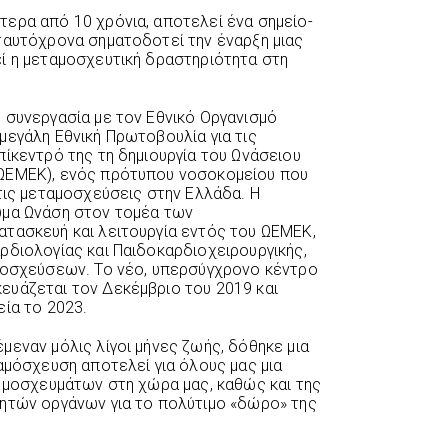
ερα από 10 χρόνια, αποτελεί ένα σημείο-
ταυτόχρονα σηματοδοτεί την έναρξη μιας
ί η μεταμοσχευτική δραστηριότητα στη
 συνεργασία με τον Εθνικό Οργανισμό
μεγάλη Εθνική Πρωτοβουλία για τις
πίκεντρό της τη δημιουργία του Ωνάσειου
ΩΕΜΕΚ), ενός πρότυπου νοσοκομείου που
τις μεταμοσχεύσεις στην Ελλάδα. Η
υμα Ωνάση στον τομέα των
τασκευή και λειτουργία εντός του ΩΕΜΕΚ,
ρδιολογίας και Παιδοκαρδιοχειρουργικής,
αμοσχεύσεων. Το νέο, υπερσύγχρονο κέντρο
ευάζεται τον Δεκέμβριο του 2019 και
εία το 2023.
μεναν μόλις λίγοι μήνες ζωής, δόθηκε μια
αμόσχευση αποτελεί για όλους μας μια
α μοσχευμάτων στη χώρα μας, καθώς και της
ρητών οργάνων για το πολύτιμο «δώρο» της