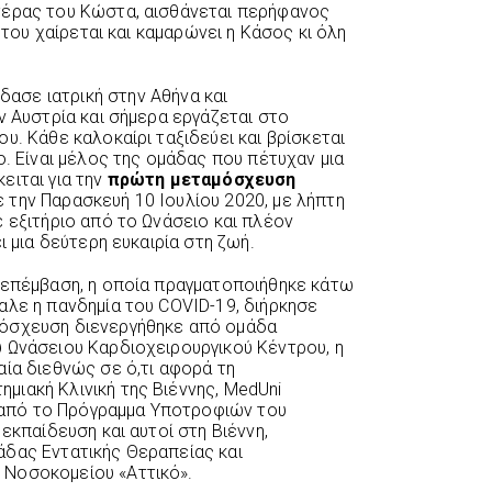
τέρας του Κώστα, αισθάνεται περήφανος
ί του χαίρεται και καμαρώνει η Κάσος κι όλη
ασε ιατρική στην Αθήνα και
ν Αυστρία και σήμερα εργάζεται στο
υ. Κάθε καλοκαίρι ταξιδεύει και βρίσκεται
ο. Είναι μέλος της ομάδας που πέτυχαν μια
ειται για την
πρώτη μεταμόσχευση
 την Παρασκευή 10 Ιουλίου 2020, με λήπτη
 εξιτήριο από το Ωνάσειο και πλέον
ι μια δεύτερη ευκαιρία στη ζωή.
 επέμβαση, η οποία πραγματοποιήθηκε κάτω
αλε η πανδημία του COVID-19, διήρκησε
μόσχευση διενεργήθηκε από ομάδα
 Ωνάσειου Καρδιοχειρουργικού Κέντρου, η
αία διεθνώς σε ό,τι αφορά τη
ιακή Κλινική της Βιέννης, MedUni
σα από το Πρόγραμμα Υποτροφιών του
εκπαίδευση και αυτοί στη Βιέννη,
άδας Εντατικής Θεραπείας και
 Νοσοκομείου «Αττικό».