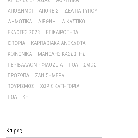
ΑΠΌΔΗΜΟΙ
ΑΠΌΨΕΙΣ
ΔΕΛΤΊΑ ΤΎΠΟΥ
ΔΗΜΟΤΙΚΆ
ΔΙΕΘΝΉ
ΔΙΚΑΣΤΙΚΌ
ΕΚΛΟΓΈΣ 2023
ΕΠΙΚΑΙΡΌΤΗΤΑ
ΙΣΤΟΡΊΑ
ΚΑΡΠΑΘΙΑΚΆ ΑΝΈΚΔΟΤΑ
ΚΟΙΝΩΝΙΚΆ
ΜΑΝΏΛΗΣ ΚΑΣΣΏΤΗΣ
ΠΕΡΙΒΆΛΛΟΝ - ΦΙΛΟΖΩΊΑ
ΠΟΛΙΤΙΣΜΌΣ
ΠΡΌΣΩΠΑ
ΣΑΝ ΣΉΜΕΡΑ ...
ΤΟΥΡΙΣΜΌΣ
ΧΩΡΊΣ ΚΑΤΗΓΟΡΊΑ
ΠΟΛΙΤΙΚΉ
Καιρός