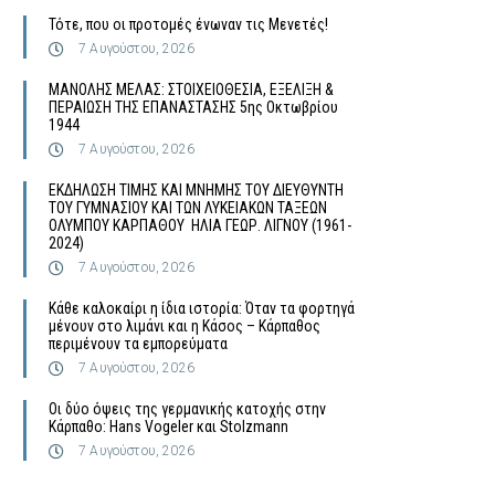
Τότε, που οι προτομές ένωναν τις Μενετές!
7 Αυγούστου, 2026
MΑΝΟΛΗΣ ΜΕΛΑΣ: ΣΤΟΙΧΕΙΟΘΕΣΙΑ, ΕΞΕΛΙΞΗ &
ΠΕΡΑΙΩΣΗ ΤΗΣ ΕΠΑΝΑΣΤΑΣΗΣ 5ης Οκτωβρίου
1944
7 Αυγούστου, 2026
ΕΚΔΗΛΩΣΗ ΤΙΜΗΣ ΚΑΙ ΜΝΗΜΗΣ ΤΟΥ ΔΙΕΥΘΥΝΤΗ
ΤΟΥ ΓΥΜΝΑΣΙΟΥ ΚΑΙ ΤΩΝ ΛΥΚΕΙΑΚΩΝ ΤΑΞΕΩΝ
ΟΛΥΜΠΟΥ ΚΑΡΠΑΘΟΥ ΗΛΙΑ ΓΕΩΡ. ΛΙΓΝΟΥ (1961-
2024)
7 Αυγούστου, 2026
Κάθε καλοκαίρι η ίδια ιστορία: Όταν τα φορτηγά
μένουν στο λιμάνι και η Κάσος – Κάρπαθος
περιμένουν τα εμπορεύματα
7 Αυγούστου, 2026
Οι δύο όψεις της γερμανικής κατοχής στην
Κάρπαθο: Hans Vogeler και Stolzmann
7 Αυγούστου, 2026