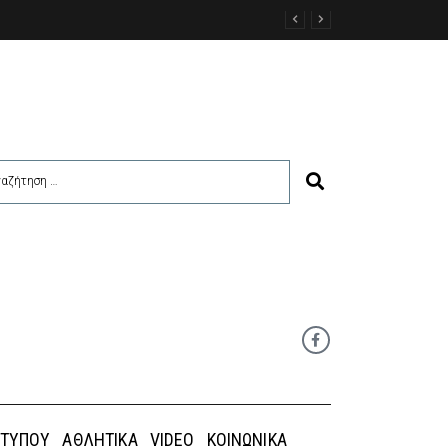
ι η Κάσος – Κάρπαθος περιμένουν τα εμπορεύματα
 ΤΎΠΟΥ
ΑΘΛΗΤΙΚΆ
VIDEO
ΚΟΙΝΩΝΙΚΆ