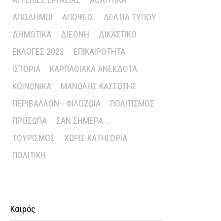
ΑΠΌΔΗΜΟΙ
ΑΠΌΨΕΙΣ
ΔΕΛΤΊΑ ΤΎΠΟΥ
ΔΗΜΟΤΙΚΆ
ΔΙΕΘΝΉ
ΔΙΚΑΣΤΙΚΌ
ΕΚΛΟΓΈΣ 2023
ΕΠΙΚΑΙΡΌΤΗΤΑ
ΙΣΤΟΡΊΑ
ΚΑΡΠΑΘΙΑΚΆ ΑΝΈΚΔΟΤΑ
ΚΟΙΝΩΝΙΚΆ
ΜΑΝΏΛΗΣ ΚΑΣΣΏΤΗΣ
ΠΕΡΙΒΆΛΛΟΝ - ΦΙΛΟΖΩΊΑ
ΠΟΛΙΤΙΣΜΌΣ
ΠΡΌΣΩΠΑ
ΣΑΝ ΣΉΜΕΡΑ ...
ΤΟΥΡΙΣΜΌΣ
ΧΩΡΊΣ ΚΑΤΗΓΟΡΊΑ
ΠΟΛΙΤΙΚΉ
Καιρός