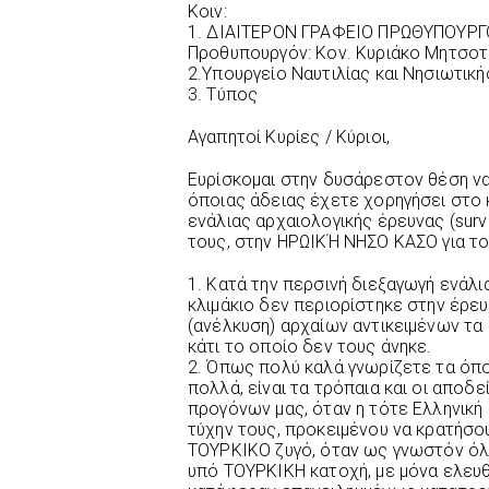
Κοιν:
1. ΔΙΑΙΤΕΡΟΝ ΓΡΑΦΕΙΟ ΠΡΩΘΥΠΟΥΡΓ
Προθυπουργόν: Κον. Κυριάκο Μητσοτ
2.Υπουργείο Ναυτιλίας και Νησιωτική
3. Τύπος
Αγαπητοί Κυρίες / Κύριοι,
Ευρίσκομαι στην δυσάρεστoν θέση ν
όποιας άδειας έχετε χορηγήσει στο 
ενάλιας αρχαιολογικής έρευνας (sur
τους, στην ΗΡΩΙΚΉ ΝΗΣΟ ΚΑΣΟ για το
1. Κατά την περσινή διεξαγωγή ενάλ
κλιμάκιο δεν περιορίστηκε στην έρε
(ανέλκυση) αρχαίων αντικειμένων τα
κάτι το οποίο δεν τους άνηκε.
2. Όπως πολύ καλά γνωρίζετε τα όποι
πολλά, είναι τα τρόπαια και οι αποδ
προγόνων μας, όταν η τότε Ελληνική
τύχην τους, προκειμένου να κρατήσο
ΤΟΥΡΚΙΚΟ ζυγό, όταν ως γνωστόν όλ
υπό ΤΟΥΡΚIKH κατοχή, με μόνα ελευθέ