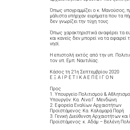
Όπως υπογραμμίζει ο κ. Μανούσος, π
μάλιστα υπήρχαν ευρήματα που τα πήρ
δεν γνωρίζει την τύχη τους.
Όπως χαρακτηριστικά αναφέρει τα ε
και κανείς δεν μπορεί να τα αφαιρε
νησί.
Η επιστολή εκτός από την υπ. Πολιτ
τον υπ. Εμπ. Ναυτιλίας.
Κάσος τη 21η Σεπτεμβρίου 2020
Ε Ξ Α Ι Ρ Ε Τ Ι Κ Α Ε Π Ε Ι Γ Ο Ν
Προς
1. Υπουργείο Πολιτισμού & Αθλητισμ
Υπουργόν: Κα. Λίνα Γ. Μενδώνη
2. Εφορεία Εναλίων Αρχαιοτήτων
Προϊστάμενος: Κα. Καλαμαρά Παρή
3. Γενική Διεύθυνση Αρχαιοτήτων και
Προϊστάμενος: κ. Αδάμ – Βελένη Πολ