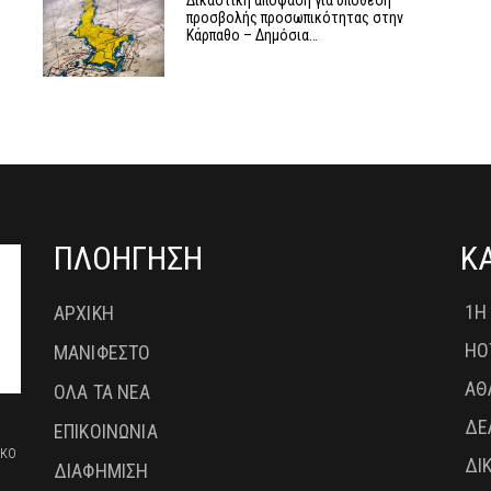
ν
Δικαστική απόφαση για υπόθεση
προσβολής προσωπικότητας στην
Κάρπαθο – Δημόσια…
ΠΛΟΗΓΗΣΗ
Κ
1Η
ΑΡΧΙΚΗ
HO
ΜΑΝΙΦΕΣΤΟ
ΑΘ
ΟΛΑ ΤΑ ΝΕΑ
ΔΕ
ΕΠΙΚΟΙΝΩΝΙΑ
ικο
ΔΙ
ΔΙΑΦΗΜΙΣΗ