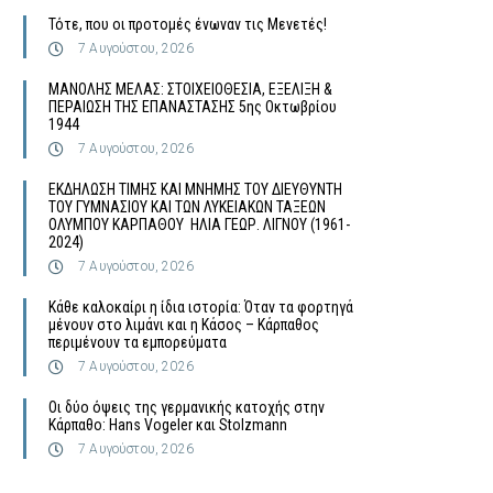
Τότε, που οι προτομές ένωναν τις Μενετές!
7 Αυγούστου, 2026
MΑΝΟΛΗΣ ΜΕΛΑΣ: ΣΤΟΙΧΕΙΟΘΕΣΙΑ, ΕΞΕΛΙΞΗ &
ΠΕΡΑΙΩΣΗ ΤΗΣ ΕΠΑΝΑΣΤΑΣΗΣ 5ης Οκτωβρίου
1944
7 Αυγούστου, 2026
ΕΚΔΗΛΩΣΗ ΤΙΜΗΣ ΚΑΙ ΜΝΗΜΗΣ ΤΟΥ ΔΙΕΥΘΥΝΤΗ
ΤΟΥ ΓΥΜΝΑΣΙΟΥ ΚΑΙ ΤΩΝ ΛΥΚΕΙΑΚΩΝ ΤΑΞΕΩΝ
ΟΛΥΜΠΟΥ ΚΑΡΠΑΘΟΥ ΗΛΙΑ ΓΕΩΡ. ΛΙΓΝΟΥ (1961-
2024)
7 Αυγούστου, 2026
Κάθε καλοκαίρι η ίδια ιστορία: Όταν τα φορτηγά
μένουν στο λιμάνι και η Κάσος – Κάρπαθος
περιμένουν τα εμπορεύματα
7 Αυγούστου, 2026
Οι δύο όψεις της γερμανικής κατοχής στην
Κάρπαθο: Hans Vogeler και Stolzmann
7 Αυγούστου, 2026