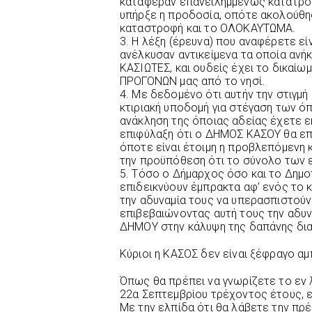
κατάφεραν επανειλημμένως κατατρο
υπήρξε η προδοσία, οπότε ακολούθη
καταστροφή και το ΟΛΟΚΑΥΤΩΜΑ.
3. Η λέξη (έρευνα) που αναφέρετε ε
ανέλκυσαν αντικείμενα τα οποία ανή
ΚΑΣΙΩΤΕΣ, και ουδείς έχει το δικαίω
ΠΡΟΓΟΝΩΝ μας από το νησί.
4. Με δεδομένο ότι αυτήν την στιγμ
κτιριακή υποδομή για στέγαση των ό
ανάκληση της όποιας αδείας έχετε εκ
επιφύλαξη ότι ο ΔΗΜΟΣ ΚΑΣΟΥ θα επα
όποτε είναι έτοιμη η προβλεπόμενη 
την προϋπόθεση ότι το σύνολο των ε
5. Τόσο ο Δήμαρχος όσο και το Δημοτ
επιδεικνύουν έμπρακτα αφ’ ενός το κ
την αδυναμία τους να υπερασπιστού
επιβεβαιώνοντας αυτή τους την αδυνα
ΔΗΜΟΥ στην κάλυψη της δαπάνης δια
Κύριοι η ΚΑΣΟΣ δεν είναι ξέφραγο αμ
Όπως θα πρέπει να γνωρίζετε το εν 
22α Σεπτεμβρίου τρέχοντος έτους, ε
Με την ελπίδα ότι θα λάβετε την π