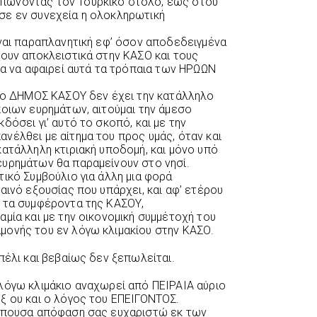
πώνοντας τον Τουρκικό στόλο, έως ότου
σε εν συνεχεία η ολοκληρωτική
ίναι παραπλανητική εφ’ όσον αποδεδειγμένα
κουν αποκλειστικά στην ΚΑΣΟ και τους
μα να αφαιρεί αυτά τα τρόπαια των ΗΡΩΩΝ
ή ο ΔΗΜΟΣ ΚΑΣΟΥ δεν έχει την κατάλληλο
ποιων ευρημάτων, αιτούμαι την άμεσο
δόσει γι’ αυτό το σκοπό, και με την
νέλθει με αίτημα του προς υμάς, όταν και
κατάλληλη κτιριακή υποδομή, και μόνο υπό
υρημάτων θα παραμείνουν στο νησί.
ικό Συμβούλιο για άλλη μια φορά
αινό εξουσίας που υπάρχει, και αφ’ ετέρου
ν τα συμφέροντα της ΚΑΣΟΥ,
μία και με την οικονομική συμμέτοχή του
μονής του εν λόγω κλιμακίου στην ΚΑΣΟ.
πέλι και βεβαίως δεν ξεπωλείται.
λόγω κλιμάκιο αναχωρεί από ΠΕΙΡΑΙΑ αύριο
ξ ου και ο λόγος του ΕΠΕΙΓΟΝΤΟΣ.
ρέπουσα απόφαση σας ευχαριστώ εκ των