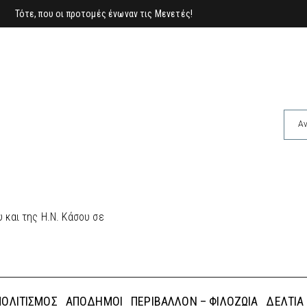
Τότε, που οι προτομές ένωναν τις Μενετές!
 και της Η.Ν. Κάσου σε
ΠΟΛΙΤΙΣΜΌΣ
ΑΠΌΔΗΜΟΙ
ΠΕΡΙΒΆΛΛΟΝ – ΦΙΛΟΖΩΊΑ
ΔΕΛΤΊΑ