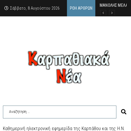
MΑΝΟΛΗΣ ΜΕΛΑΣ:
ΕΚΔΗΛΩΣΗ ΤΙΜΗΣ 
Κάθε καλοκαίρι η 
Σάββατο, 8 Αυγούστου 2026
ΡΟΉ ΆΡΘΡΩΝ
Καθημερινή ηλεκτρονική εφημερίδα της Καρπάθου και της Η.Ν.