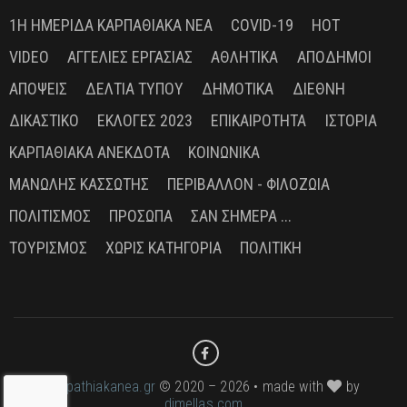
1Η ΗΜΕΡΊΔΑ ΚΑΡΠΑΘΙΑΚΆ ΝΈΑ
COVID-19
HOT
VIDEO
ΑΓΓΕΛΊΕΣ ΕΡΓΑΣΊΑΣ
ΑΘΛΗΤΙΚΆ
ΑΠΌΔΗΜΟΙ
ΑΠΌΨΕΙΣ
ΔΕΛΤΊΑ ΤΎΠΟΥ
ΔΗΜΟΤΙΚΆ
ΔΙΕΘΝΉ
ΔΙΚΑΣΤΙΚΌ
ΕΚΛΟΓΈΣ 2023
ΕΠΙΚΑΙΡΌΤΗΤΑ
ΙΣΤΟΡΊΑ
ΚΑΡΠΑΘΙΑΚΆ ΑΝΈΚΔΟΤΑ
ΚΟΙΝΩΝΙΚΆ
ΜΑΝΏΛΗΣ ΚΑΣΣΏΤΗΣ
ΠΕΡΙΒΆΛΛΟΝ - ΦΙΛΟΖΩΊΑ
ΠΟΛΙΤΙΣΜΌΣ
ΠΡΌΣΩΠΑ
ΣΑΝ ΣΉΜΕΡΑ ...
ΤΟΥΡΙΣΜΌΣ
ΧΩΡΊΣ ΚΑΤΗΓΟΡΊΑ
ΠΟΛΙΤΙΚΉ
karpathiakanea.gr
© 2020 – 2026 • made with
by
dimellas.com