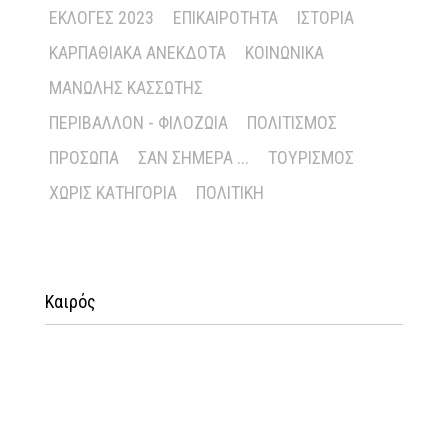
ΕΚΛΟΓΈΣ 2023
ΕΠΙΚΑΙΡΌΤΗΤΑ
ΙΣΤΟΡΊΑ
ΚΑΡΠΑΘΙΑΚΆ ΑΝΈΚΔΟΤΑ
ΚΟΙΝΩΝΙΚΆ
ΜΑΝΏΛΗΣ ΚΑΣΣΏΤΗΣ
ΠΕΡΙΒΆΛΛΟΝ - ΦΙΛΟΖΩΊΑ
ΠΟΛΙΤΙΣΜΌΣ
ΠΡΌΣΩΠΑ
ΣΑΝ ΣΉΜΕΡΑ ...
ΤΟΥΡΙΣΜΌΣ
ΧΩΡΊΣ ΚΑΤΗΓΟΡΊΑ
ΠΟΛΙΤΙΚΉ
Καιρός