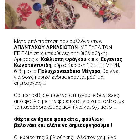
Μετα από πρόταση του συλλόγου των
ΑΠΑΝΤΑΧΟΥ
ΑΡΚΑΣΙΩΤΩΝ
, ΜΕ ΕΔΡΑ ΤΟΝ
ΠΕΙΡΑΙΑ στις υπεύθυνες της βιβλιοθήκης
Αρκασας κ.
Καλλιοπη
Φράγκου
και κ.
Ευγενιας
Κωνσταντινιδη
, αύριο Κυριακή 1 ΣΕΠΤΕΜΒΡΗ,
6-8μμ στο
Πολυχρονειαδειο
Μέγαρο
, θα γίνει
για όσες κυριες ενδιαφέρονται μάθημα
δημιουργίας !!!
Θα μας δείξουν πως να φτιάχνουμε δαντέλες
από φούλια με την φουρκέτα, για να στολίζουμε
τα παραδοσιακά μας μαντήλια και όχι μόνο !!!
Φέρτε αν έχετε φουρκέτα , φούλια κ
βελονάκι και ελάτε να δημιουργήσουμε !
Οι κυριες της βιβλιοθήκης , όλο τον χειμώνα