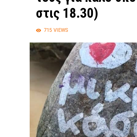
στις 18.30)
715
VIEWS