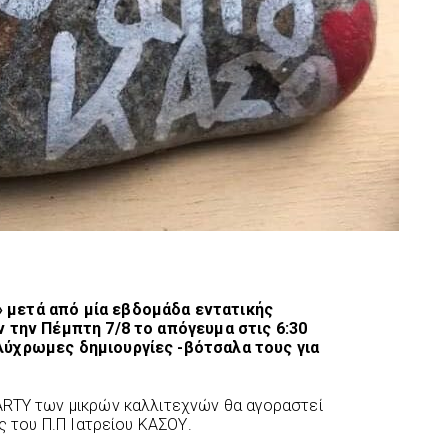
 μετά από μία εβδομάδα εντατικής
ν την Πέμπτη 7/8 το απόγευμα στις 6:30
λύχρωμες δημιουργίες -βότσαλα τους για
ARTY των μικρών καλλιτεχνών θα αγοραστεί
ες του Π.Π Ιατρείου ΚΑΣΟΥ.