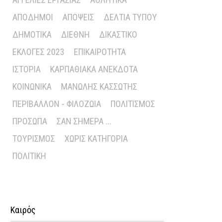
ΑΠΌΔΗΜΟΙ
ΑΠΌΨΕΙΣ
ΔΕΛΤΊΑ ΤΎΠΟΥ
ΔΗΜΟΤΙΚΆ
ΔΙΕΘΝΉ
ΔΙΚΑΣΤΙΚΌ
ΕΚΛΟΓΈΣ 2023
ΕΠΙΚΑΙΡΌΤΗΤΑ
ΙΣΤΟΡΊΑ
ΚΑΡΠΑΘΙΑΚΆ ΑΝΈΚΔΟΤΑ
ΚΟΙΝΩΝΙΚΆ
ΜΑΝΏΛΗΣ ΚΑΣΣΏΤΗΣ
ΠΕΡΙΒΆΛΛΟΝ - ΦΙΛΟΖΩΊΑ
ΠΟΛΙΤΙΣΜΌΣ
ΠΡΌΣΩΠΑ
ΣΑΝ ΣΉΜΕΡΑ ...
ΤΟΥΡΙΣΜΌΣ
ΧΩΡΊΣ ΚΑΤΗΓΟΡΊΑ
ΠΟΛΙΤΙΚΉ
Καιρός