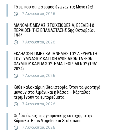
Τότε, που οι προτομές ένωναν τις Μενετές!
7 Αυγούστου, 2026
MΑΝΟΛΗΣ ΜΕΛΑΣ: ΣΤΟΙΧΕΙΟΘΕΣΙΑ, ΕΞΕΛΙΞΗ &
ΠΕΡΑΙΩΣΗ ΤΗΣ ΕΠΑΝΑΣΤΑΣΗΣ 5ης Οκτωβρίου
1944
7 Αυγούστου, 2026
ΕΚΔΗΛΩΣΗ ΤΙΜΗΣ ΚΑΙ ΜΝΗΜΗΣ ΤΟΥ ΔΙΕΥΘΥΝΤΗ
ΤΟΥ ΓΥΜΝΑΣΙΟΥ ΚΑΙ ΤΩΝ ΛΥΚΕΙΑΚΩΝ ΤΑΞΕΩΝ
ΟΛΥΜΠΟΥ ΚΑΡΠΑΘΟΥ ΗΛΙΑ ΓΕΩΡ. ΛΙΓΝΟΥ (1961-
2024)
7 Αυγούστου, 2026
Κάθε καλοκαίρι η ίδια ιστορία: Όταν τα φορτηγά
μένουν στο λιμάνι και η Κάσος – Κάρπαθος
περιμένουν τα εμπορεύματα
7 Αυγούστου, 2026
Οι δύο όψεις της γερμανικής κατοχής στην
Κάρπαθο: Hans Vogeler και Stolzmann
7 Αυγούστου, 2026