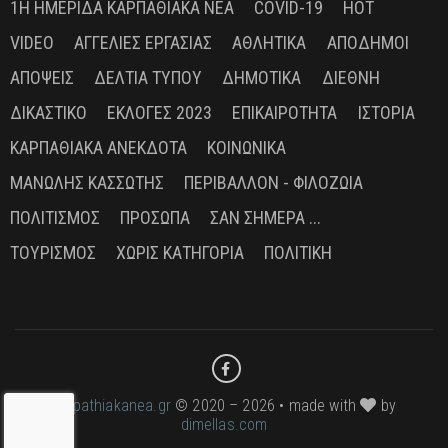
1Η ΗΜΕΡΊΔΑ ΚΑΡΠΑΘΙΑΚΆ ΝΈΑ
COVID-19
HOT
VIDEO
ΑΓΓΕΛΊΕΣ ΕΡΓΑΣΊΑΣ
ΑΘΛΗΤΙΚΆ
ΑΠΌΔΗΜΟΙ
ΑΠΌΨΕΙΣ
ΔΕΛΤΊΑ ΤΎΠΟΥ
ΔΗΜΟΤΙΚΆ
ΔΙΕΘΝΉ
ΔΙΚΑΣΤΙΚΌ
ΕΚΛΟΓΈΣ 2023
ΕΠΙΚΑΙΡΌΤΗΤΑ
ΙΣΤΟΡΊΑ
ΚΑΡΠΑΘΙΑΚΆ ΑΝΈΚΔΟΤΑ
ΚΟΙΝΩΝΙΚΆ
ΜΑΝΏΛΗΣ ΚΑΣΣΏΤΗΣ
ΠΕΡΙΒΆΛΛΟΝ - ΦΙΛΟΖΩΊΑ
ΠΟΛΙΤΙΣΜΌΣ
ΠΡΌΣΩΠΑ
ΣΑΝ ΣΉΜΕΡΑ ...
ΤΟΥΡΙΣΜΌΣ
ΧΩΡΊΣ ΚΑΤΗΓΟΡΊΑ
ΠΟΛΙΤΙΚΉ
karpathiakanea.gr
© 2020 – 2026 • made with
by
dimellas.com