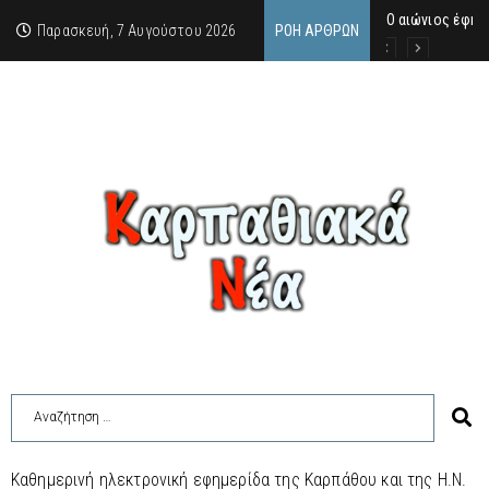
Ο αιώνιος έφη
Δικαστική απόφ
Άμεση κινητοπο
Παρασκευή, 7 Αυγούστου 2026
ΡΟΉ ΆΡΘΡΩΝ
Καθημερινή ηλεκτρονική εφημερίδα της Καρπάθου και της Η.Ν.