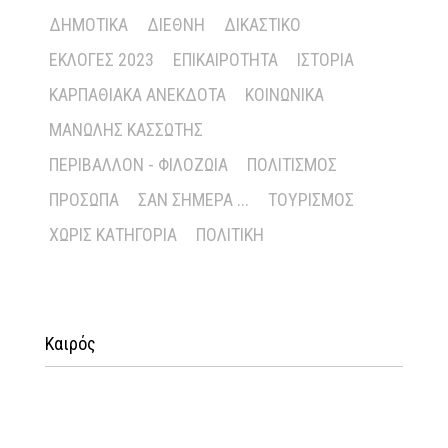
ΔΗΜΟΤΙΚΆ
ΔΙΕΘΝΉ
ΔΙΚΑΣΤΙΚΌ
ΕΚΛΟΓΈΣ 2023
ΕΠΙΚΑΙΡΌΤΗΤΑ
ΙΣΤΟΡΊΑ
ΚΑΡΠΑΘΙΑΚΆ ΑΝΈΚΔΟΤΑ
ΚΟΙΝΩΝΙΚΆ
ΜΑΝΏΛΗΣ ΚΑΣΣΏΤΗΣ
ΠΕΡΙΒΆΛΛΟΝ - ΦΙΛΟΖΩΊΑ
ΠΟΛΙΤΙΣΜΌΣ
ΠΡΌΣΩΠΑ
ΣΑΝ ΣΉΜΕΡΑ ...
ΤΟΥΡΙΣΜΌΣ
ΧΩΡΊΣ ΚΑΤΗΓΟΡΊΑ
ΠΟΛΙΤΙΚΉ
Καιρός