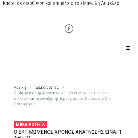
Κάσου σε διεύθυνση και επιμέλεια του Μανώλη Δημελλά
Αρχική
Επικαιρότητα
Ο Μητροπολίτης Καρπάθου και Κάσου στον εορτασμό της
Ινδίκτου και τη σύναξη της Ιεραρχίας του Θρόνου στο Οικ.
Πατριαρχείο
ΕΠΙΚΑΙΡΌΤΗΤΑ
Ο ΕΚΤΙΜΏΜΕΝΟΣ ΧΡΌΝΟΣ ΑΝΆΓΝΩΣΗΣ ΕΊΝΑΙ 1
ΛΕΠΤΌ