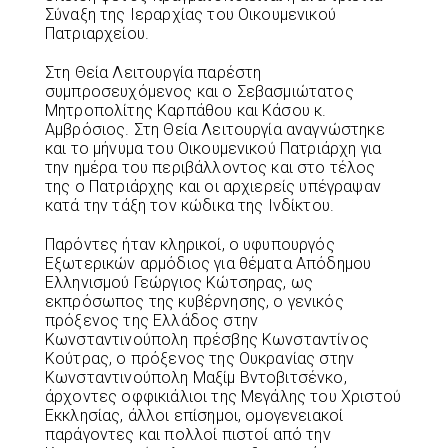
Σύναξη της Ιεραρχίας του Οικουμενικού
Πατριαρχείου.
Στη Θεία Λειτουργία παρέστη
συμπροσευχόμενος και ο Σεβασμιώτατος
Μητροπολίτης Καρπάθου και Κάσου κ.
Αμβρόσιος. Στη Θεία Λειτουργία αναγνώστηκε
και το μήνυμα του Οικουμενικού Πατριάρχη για
την ημέρα του περιβάλλοντος και στο τέλος
της ο Πατριάρχης και οι αρχιερείς υπέγραψαν
κατά την τάξη τον κώδικα της Ινδίκτου.
Παρόντες ήταν κληρικοί, ο υφυπουργός
Εξωτερικών αρμόδιος για θέματα Απόδημου
Ελληνισμού Γεώργιος Κώτσηρας, ως
εκπρόσωπος της κυβέρνησης, ο γενικός
πρόξενος της Ελλάδος στην
Κωνσταντινούπολη πρέσβης Κωνσταντίνος
Κούτρας, ο πρόξενος της Ουκρανίας στην
Κωνσταντινούπολη Μαξίμ Βντοβιτσένκο,
άρχοντες οφφικιάλιοι της Μεγάλης του Χριστού
Εκκλησίας, άλλοι επίσημοι, ομογενειακοί
παράγοντες και πολλοί πιστοί από την