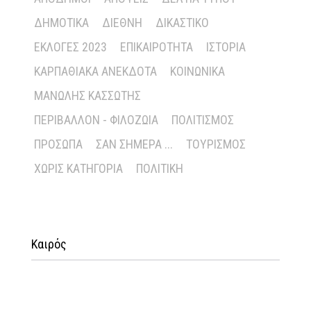
ΔΗΜΟΤΙΚΆ
ΔΙΕΘΝΉ
ΔΙΚΑΣΤΙΚΌ
ΕΚΛΟΓΈΣ 2023
ΕΠΙΚΑΙΡΌΤΗΤΑ
ΙΣΤΟΡΊΑ
ΚΑΡΠΑΘΙΑΚΆ ΑΝΈΚΔΟΤΑ
ΚΟΙΝΩΝΙΚΆ
ΜΑΝΏΛΗΣ ΚΑΣΣΏΤΗΣ
ΠΕΡΙΒΆΛΛΟΝ - ΦΙΛΟΖΩΊΑ
ΠΟΛΙΤΙΣΜΌΣ
ΠΡΌΣΩΠΑ
ΣΑΝ ΣΉΜΕΡΑ ...
ΤΟΥΡΙΣΜΌΣ
ΧΩΡΊΣ ΚΑΤΗΓΟΡΊΑ
ΠΟΛΙΤΙΚΉ
Καιρός