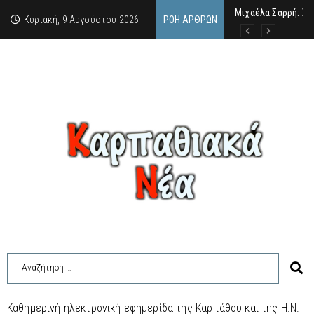
Μιχαέλα Σαρρή: Στ
Από την Πάρο, μια
Συλλήψεις δύο ατό
Κυριακή, 9 Αυγούστου 2026
ΡΟΉ ΆΡΘΡΩΝ
Καθημερινή ηλεκτρονική εφημερίδα της Καρπάθου και της Η.Ν.