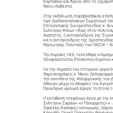
Καρπάθου και Λέρου από το ζαχαροπ
Νίκου Ασβεστά.
Στην εκδήλωση, παραβρέθηκαν επίσ
των Δωδεκανησιακών Σωματείων της 
Επτανησιακής Συνομοσπονδίας κ. Άν
Συλλόγου Φίλων «Φως στον πολιτισμ
Αγαπητός, η αντιπρόεδρος της Ένωσ
και η αντιπρόεδρος της Ομοσπονδία
Νησιωτικής Πολιτικής του ΠΑΣΟΚ – Κι
Την Κυριακή 14/6, τελέσθηκε επιμνη
Θεοφιλέστατου Επισκόπου Ευρίπου 
Για την σημασία του ιστορικού γεγο
δημοσιογράφος κ. Νίκος Δελαγραμμά
την συνοδεία της Φιλαρμονικής του
Αθηνών μέχρι το Μνημείο του Αγνώστ
Προεδρική φρουρά έφερε τη στολή τ
Η κατάθεση στεφάνων έγινε με την ε
Συλλόγου Συμαίων «ο Πανορμίτης» κ.
Σακέλλη, Κασιακής καταγωγής, παρου
Κάρναβο, Γενικό Γραμματέα Ιθαγένει