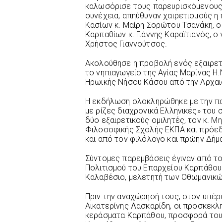
καλωσόρισε τους παρευρισκόμενους κ
συνέχεια, απηύθυναν χαιρετισμούς η
Κασίων κ. Μαίρη Σορώτου Τσανάκη, 
Καρπαθίων κ. Γιάννης Καραϊτιανός, ο
Χρήστος Γιαννούτσος.
Ακολούθησε η προβολή ενός εξαιρετι
το νηπιαγωγείο της Αγίας Μαρίνας Η.
Ηρωικής Νήσου Κάσου από την Αρχαι
Η εκδήλωση ολοκληρώθηκε με την πα
με ρίζες διαχρονικά Ελληνικές» του 
δύο εξαιρετικούς ομιλητές, τον κ. Μ
Φιλοσοφικής Σχολής ΕΚΠΑ και πρόεδ
και από τον φιλόλογο και πρώην Δήμ
Σύντομες παρεμβάσεις έγιναν από το
Πολιτισμού του Επαρχείου Καρπάθου –
Καλαβέσιο, μελετητή των Οθωμανικώ
Πριν την αναχώρησή τους, στον υπέ
Αικατερίνης Λασκαρίδη, οι προσκεκλ
κεράσματα Καρπάθου, προσφορά του