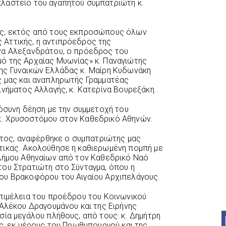
λαστείο του αγαπητού συμπατριώτη κ.
ης, εκτός από τους εκπροσώπους όλων
Αττικής, η αντιπρόεδρος της
να Αλεξανδράτου, ο πρόεδρος του
ό της Αρχαίας Μυωνίας» κ. Παναγιώτης
ης Γυναικών Ελλάδας κ. Μαίρη Κυδωνάκη
ς μας και αναπληρωτής Γραμματέας
νήματος Αλλαγής, κ. Κατερίνα Βουρεξάκη .
μόσυνη δέηση με την συμμετοχή του
κ. Χρυσοστόμου στον Καθεδρικό Αθηνών.
νότος, αναφέρθηκε ο συμπατριώτης μας
τικας. Ακολούθησε η καθιερωμένη πομπή με
 Δήμου Αθηναίων από τον Καθεδρικό Ναό
ου Στρατιώτη στο Σύνταγμα, όπου η
ου Βρακοφόρου του Αιγαίου Αρχιπελάγους.
πιμέλεια του προέδρου του Κοινωνικού
 Αλέκου Δραγουμάνου και της Ειρήνης
σία μεγάλου πλήθους, από τους: κ. Δημήτρη
ας, εκ μέρους του Πρωθυπουργού και της