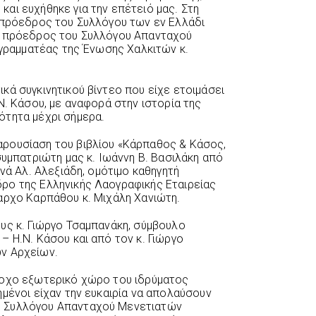
αι ευχήθηκε για την επέτειό μας. Στη
 πρόεδρος του Συλλόγου των εν Ελλάδι
ο πρόεδρος του Συλλόγου Απανταχού
 γραμματέας της Ένωσης Χαλκιτών κ.
κά συγκινητικού βίντεο που είχε ετοιμάσει
Ν. Κάσου, με αναφορά στην ιστορία της
ότητα μέχρι σήμερα.
ρουσίαση του βιβλίου «Κάρπαθος & Κάσος,
συμπατριώτη μας κ. Ιωάννη Β. Βασιλάκη από
ηνά Αλ. Αλεξιάδη, ομότιμο καθηγητή
ρο της Ελληνικής Λαογραφικής Εταιρείας
αρχο Καρπάθου κ. Μιχάλη Χανιώτη.
υς κ. Γιώργο Τσαμπανάκη, σύμβουλο
 Η.Ν. Κάσου και από τον κ. Γιώργο
ν Αρχείων.
ροχο εξωτερικό χώρο του ιδρύματος
ημένοι είχαν την ευκαιρία να απολαύσουν
 Συλλόγου Απανταχού Μενετιατών