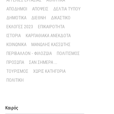
ΑΠΌΔΗΜΟΙ
ΑΠΌΨΕΙΣ
ΔΕΛΤΊΑ ΤΎΠΟΥ
ΔΗΜΟΤΙΚΆ
ΔΙΕΘΝΉ
ΔΙΚΑΣΤΙΚΌ
ΕΚΛΟΓΈΣ 2023
ΕΠΙΚΑΙΡΌΤΗΤΑ
ΙΣΤΟΡΊΑ
ΚΑΡΠΑΘΙΑΚΆ ΑΝΈΚΔΟΤΑ
ΚΟΙΝΩΝΙΚΆ
ΜΑΝΏΛΗΣ ΚΑΣΣΏΤΗΣ
ΠΕΡΙΒΆΛΛΟΝ - ΦΙΛΟΖΩΊΑ
ΠΟΛΙΤΙΣΜΌΣ
ΠΡΌΣΩΠΑ
ΣΑΝ ΣΉΜΕΡΑ ...
ΤΟΥΡΙΣΜΌΣ
ΧΩΡΊΣ ΚΑΤΗΓΟΡΊΑ
ΠΟΛΙΤΙΚΉ
Καιρός