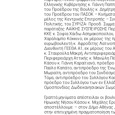
Ελληνικής Κυβέρνησης κ. Γιάννη Παπ
του Προέδρου της Βουλής κ. Δημήτρη
του Προέδρου του ΠΑΣΟΚ – Κινήματο
μέλος της Κεντρικής Επιτροπής – Συ
Πολιτικής, του ΣΥΡΙΖΑ- Προοδ. Συμμαχ
παράταξης ΛΑΪΚΗΣ ΣΥΣΠΕΙΡΩΣΗΣ Περι
ΚΚΕ κ. Σοφία Χάιδω Ασημακοπούλου, Β
Χαράλαμπο Κόκκινο, εκ μέρους της 
ευρωβουλευτή κ. Αφροδίτης Λατινο
Διευθυντή ΓΕΕΘΑ Α1, εκ μέρους του
κ. Σταυρούλα Μακρή, Αντιπεριφερειά
Περιφερειάρχη Αττικής κ. Μανώλη Π
Κάσου κ. Γιάννη Καραϊτιανό, πρόεδρ
Παύλο Καπάτο, αντιπρόεδρο της Ένω
Μωραίτη, αντιπρόεδρο του Συνδέσμο
Τόμα, αντιπρόεδρο του Συλλόγου Κα
πρόεδρο του Συλλόγου των εν Ελλάδ
Ομοσπονδίας Δωδεκανησιακών Σωματ
Γραπτά μηνύματα απέστειλαν οι βου
Ηρωικής Νήσου Κάσου κ. Μιχάλης Ερ
αποστέλλουμε: – στον Δήμο Αθήνας ,
στην επιτυχημένη πραγματοποίηση τ