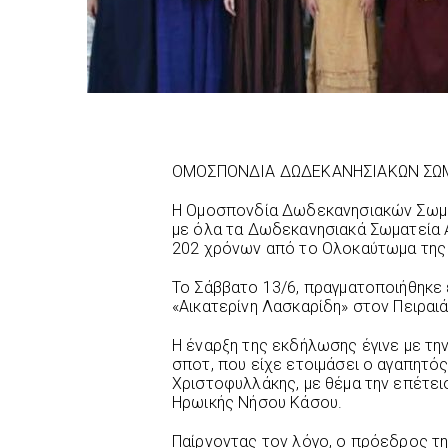
ΟΜΟΣΠΟΝΔΙΑ ΔΩΔΕΚΑΝΗΣΙΑΚΩΝ ΣΩΜ
Η Ομοσπονδία Δωδεκανησιακών Σωμ
με όλα τα Δωδεκανησιακά Σωματεία 
202 χρόνων από το Ολοκαύτωμα της
Το Σάββατο 13/6, πραγματοποιήθηκε 
«Αικατερίνη Λασκαρίδη» στον Πειραιά
Η έναρξη της εκδήλωσης έγινε με τ
σποτ, που είχε ετοιμάσει ο αγαπητό
Χριστοφυλλάκης, με θέμα την επέτε
Ηρωικής Νήσου Κάσου.
Παίρνοντας τον λόγο, ο πρόεδρος τη