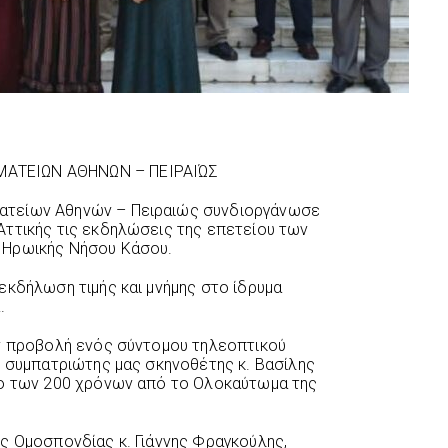
ΑΤΕΙΩΝ ΑΘΗΝΩΝ – ΠΕΙΡΑΙΏΣ
ατείων Αθηνών – Πειραιώς συνδιοργάνωσε
Αττικής τις εκδηλώσεις της επετείου των
 Ηρωικής Νήσου Κάσου.
εκδήλωση τιμής και μνήμης στο ίδρυμα
.
ην προβολή ενός σύντομου τηλεοπτικού
ς συμπατριώτης μας σκηνοθέτης κ. Βασίλης
ιο των 200 χρόνων από το Ολοκαύτωμα της
ς Ομοσπονδίας κ. Γιάννης Φραγκούλης,