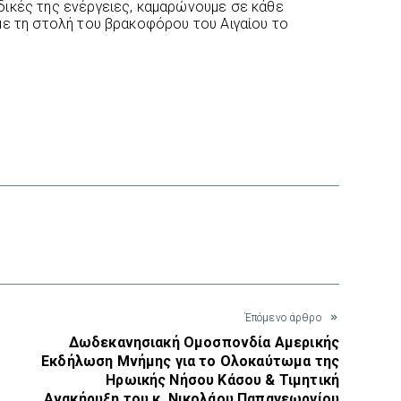
δικές της ενέργειες, καμαρώνουμε σε κάθε
με τη στολή του βρακοφόρου του Αιγαίου το
interest
Έπόμενο άρθρο
Δωδεκανησιακή Ομοσπονδία Αμερικής
Εκδήλωση Μνήμης για το Ολοκαύτωμα της
Ηρωικής Νήσου Κάσου & Τιμητική
Ανακήρυξη του κ. Νικολάου Παπαγεωργίου