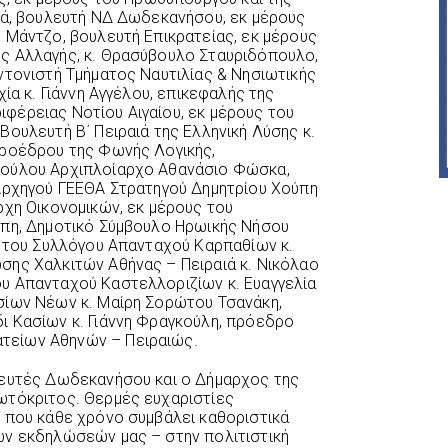
πά, βουλευτή ΝΔ Δωδεκανήσου, εκ μέρους
 Μάντζο, βουλευτή Επικρατείας, εκ μέρους
ς Αλλαγής, κ. Θρασύβουλο Σταυριδόπουλο,
ντονιστή Τμήματος Ναυτιλίας & Νησιωτικής
ία κ. Γιάννη Αγγέλου, επικεφαλής της
φέρειας Νοτίου Αιγαίου, εκ μέρους του
ουλευτή Β΄ Πειραιά της Ελληνική Λύσης κ.
προέδρου της Φωνής Λογικής,
πούλου Αρχιπλοίαρχο Αθανάσιο Φώσκα,
 Αρχηγού ΓΕΕΘΑ Στρατηγού Δημητρίου Χούπη
ρχη Οικονομικών, εκ μέρους του
έπη, Δημοτικό Σύμβουλο Ηρωικής Νήσου
ο του Συλλόγου Απανταχού Καρπαθίων κ.
σης Χαλκιτών Αθήνας – Πειραιά κ. Νικόλαο
υ Απανταχού Καστελλοριζίων κ. Ευαγγελία
σίων Νέων κ. Μαίρη Σορώτου Τσανάκη,
ι Κασίων κ. Γιάννη Φραγκούλη, πρόεδρο
είων Αθηνών – Πειραιώς.
λευτές Δωδεκανήσου και ο Δήμαρχος της
ωτόκριτος. Θερμές ευχαριστίες
 που κάθε χρόνο συμβάλει καθοριστικά
ων εκδηλώσεών μας – στην πολιτιστική