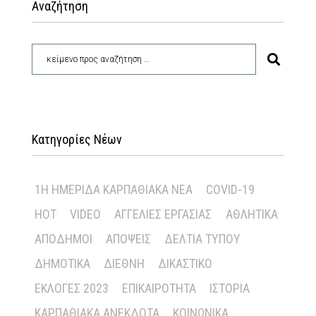
Αναζήτηση
Κατηγορίες Νέων
1Η ΗΜΕΡΊΔΑ ΚΑΡΠΑΘΙΑΚΆ ΝΈΑ
COVID-19
HOT
VIDEO
ΑΓΓΕΛΊΕΣ ΕΡΓΑΣΊΑΣ
ΑΘΛΗΤΙΚΆ
ΑΠΌΔΗΜΟΙ
ΑΠΌΨΕΙΣ
ΔΕΛΤΊΑ ΤΎΠΟΥ
ΔΗΜΟΤΙΚΆ
ΔΙΕΘΝΉ
ΔΙΚΑΣΤΙΚΌ
ΕΚΛΟΓΈΣ 2023
ΕΠΙΚΑΙΡΌΤΗΤΑ
ΙΣΤΟΡΊΑ
ΚΑΡΠΑΘΙΑΚΆ ΑΝΈΚΔΟΤΑ
ΚΟΙΝΩΝΙΚΆ