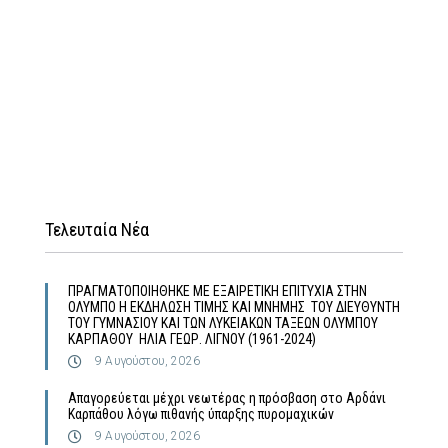
Τελευταία Νέα
ΠΡΑΓΜΑΤΟΠΟΙΗΘΗΚΕ ΜΕ ΕΞΑΙΡΕΤΙΚΗ ΕΠΙΤΥΧΙΑ ΣΤΗΝ
ΟΛΥΜΠΟ Η ΕΚΔΗΛΩΣΗ ΤΙΜΗΣ ΚΑΙ ΜΝΗΜΗΣ ΤΟΥ ΔΙΕΥΘΥΝΤΗ
ΤΟΥ ΓΥΜΝΑΣΙΟΥ ΚΑΙ ΤΩΝ ΛΥΚΕΙΑΚΩΝ ΤΑΞΕΩΝ ΟΛΥΜΠΟΥ
ΚΑΡΠΑΘΟΥ ΗΛΙΑ ΓΕΩΡ. ΛΙΓΝΟΥ (1961-2024)
9 Αυγούστου, 2026
Απαγορεύεται μέχρι νεωτέρας η πρόσβαση στο Αρδάνι
Καρπάθου λόγω πιθανής ύπαρξης πυρομαχικών
9 Αυγούστου, 2026