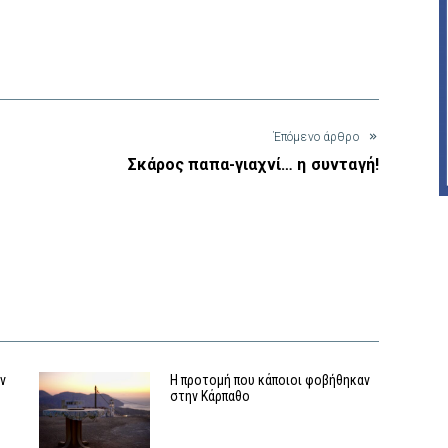
interest
Έπόμενο άρθρο
Σκάρος παπα-γιαχνί… η συνταγή!
αν
Η προτομή που κάποιοι φοβήθηκαν
στην Κάρπαθο