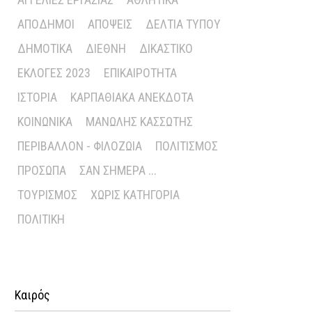
ΑΠΌΔΗΜΟΙ
ΑΠΌΨΕΙΣ
ΔΕΛΤΊΑ ΤΎΠΟΥ
ΔΗΜΟΤΙΚΆ
ΔΙΕΘΝΉ
ΔΙΚΑΣΤΙΚΌ
ΕΚΛΟΓΈΣ 2023
ΕΠΙΚΑΙΡΌΤΗΤΑ
ΙΣΤΟΡΊΑ
ΚΑΡΠΑΘΙΑΚΆ ΑΝΈΚΔΟΤΑ
ΚΟΙΝΩΝΙΚΆ
ΜΑΝΏΛΗΣ ΚΑΣΣΏΤΗΣ
ΠΕΡΙΒΆΛΛΟΝ - ΦΙΛΟΖΩΊΑ
ΠΟΛΙΤΙΣΜΌΣ
ΠΡΌΣΩΠΑ
ΣΑΝ ΣΉΜΕΡΑ ...
ΤΟΥΡΙΣΜΌΣ
ΧΩΡΊΣ ΚΑΤΗΓΟΡΊΑ
ΠΟΛΙΤΙΚΉ
Καιρός