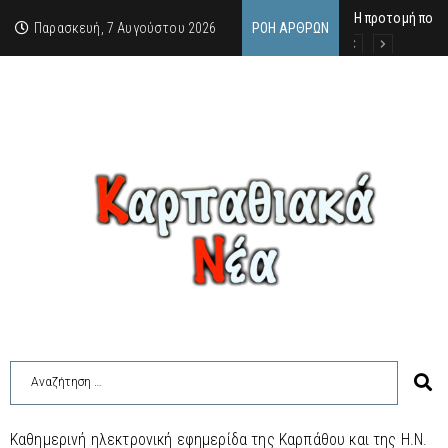
Η προτομή που 
Ο αιώνιος έφηβ
Δικαστική απόφ
Παρασκευή, 7 Αυγούστου 2026
ΡΟΉ ΆΡΘΡΩΝ
Καθημερινή ηλεκτρονική εφημερίδα της Καρπάθου και της Η.Ν.