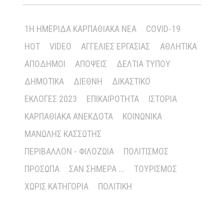
1Η ΗΜΕΡΊΔΑ ΚΑΡΠΑΘΙΑΚΆ ΝΈΑ
COVID-19
HOT
VIDEO
ΑΓΓΕΛΊΕΣ ΕΡΓΑΣΊΑΣ
ΑΘΛΗΤΙΚΆ
ΑΠΌΔΗΜΟΙ
ΑΠΌΨΕΙΣ
ΔΕΛΤΊΑ ΤΎΠΟΥ
ΔΗΜΟΤΙΚΆ
ΔΙΕΘΝΉ
ΔΙΚΑΣΤΙΚΌ
ΕΚΛΟΓΈΣ 2023
ΕΠΙΚΑΙΡΌΤΗΤΑ
ΙΣΤΟΡΊΑ
ΚΑΡΠΑΘΙΑΚΆ ΑΝΈΚΔΟΤΑ
ΚΟΙΝΩΝΙΚΆ
ΜΑΝΏΛΗΣ ΚΑΣΣΏΤΗΣ
ΠΕΡΙΒΆΛΛΟΝ - ΦΙΛΟΖΩΊΑ
ΠΟΛΙΤΙΣΜΌΣ
ΠΡΌΣΩΠΑ
ΣΑΝ ΣΉΜΕΡΑ ...
ΤΟΥΡΙΣΜΌΣ
ΧΩΡΊΣ ΚΑΤΗΓΟΡΊΑ
ΠΟΛΙΤΙΚΉ