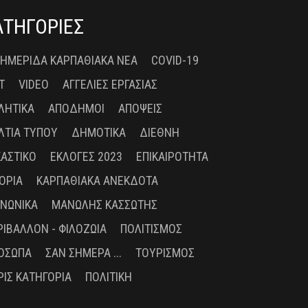
ΑΤΗΓΟΡΙΕΣ
 ΗΜΕΡΊΔΑ ΚΑΡΠΑΘΙΑΚΆ ΝΈΑ
COVID-19
T
VIDEO
ΑΓΓΕΛΊΕΣ ΕΡΓΑΣΊΑΣ
ΛΗΤΙΚΆ
ΑΠΌΔΗΜΟΙ
ΑΠΌΨΕΙΣ
ΛΤΊΑ ΤΎΠΟΥ
ΔΗΜΟΤΙΚΆ
ΔΙΕΘΝΉ
ΚΑΣΤΙΚΌ
ΕΚΛΟΓΈΣ 2023
ΕΠΙΚΑΙΡΌΤΗΤΑ
ΤΟΡΊΑ
ΚΑΡΠΑΘΙΑΚΆ ΑΝΈΚΔΟΤΑ
ΙΝΩΝΙΚΆ
ΜΑΝΏΛΗΣ ΚΑΣΣΏΤΗΣ
ΡΙΒΆΛΛΟΝ - ΦΙΛΟΖΩΊΑ
ΠΟΛΙΤΙΣΜΌΣ
ΌΣΩΠΑ
ΣΑΝ ΣΉΜΕΡΑ ...
ΤΟΥΡΙΣΜΌΣ
ΡΊΣ ΚΑΤΗΓΟΡΊΑ
ΠΟΛΙΤΙΚΉ