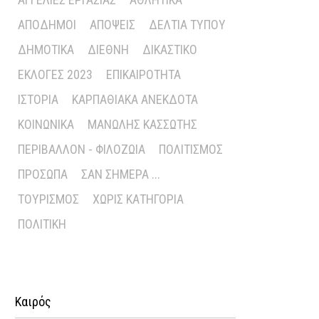
ΑΠΌΔΗΜΟΙ
ΑΠΌΨΕΙΣ
ΔΕΛΤΊΑ ΤΎΠΟΥ
ΔΗΜΟΤΙΚΆ
ΔΙΕΘΝΉ
ΔΙΚΑΣΤΙΚΌ
ΕΚΛΟΓΈΣ 2023
ΕΠΙΚΑΙΡΌΤΗΤΑ
ΙΣΤΟΡΊΑ
ΚΑΡΠΑΘΙΑΚΆ ΑΝΈΚΔΟΤΑ
ΚΟΙΝΩΝΙΚΆ
ΜΑΝΏΛΗΣ ΚΑΣΣΏΤΗΣ
ΠΕΡΙΒΆΛΛΟΝ - ΦΙΛΟΖΩΊΑ
ΠΟΛΙΤΙΣΜΌΣ
ΠΡΌΣΩΠΑ
ΣΑΝ ΣΉΜΕΡΑ ...
ΤΟΥΡΙΣΜΌΣ
ΧΩΡΊΣ ΚΑΤΗΓΟΡΊΑ
ΠΟΛΙΤΙΚΉ
Καιρός