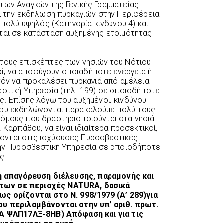
των Αναγκών της Γενικής Γραμματείας
ια την εκδήλωση πυρκαγιών στην Περιφέρεια
 πολύ υψηλός (Κατηγορία κινδύνου 4) και
ται σε κατάσταση αυξημένης ετοιμότητας-
 τους επισκέπτες των νησιών του Νότιου
κοί, να αποφύγουν οποιαδήποτε ενέργεια ή
ατόν να προκαλέσει πυρκαγιά από αμέλεια
εστική Υπηρεσία (τηλ. 199) σε οποιοδήποτε
ς. Επίσης λόγω του αυξημένου κινδύνου
που εκδηλώνονται παρακαλούμε πολύ τους
κόμους που δραστηριοποιούνται στα νησιά
 Καρπάθου, να είναι ιδιαίτερα προσεκτικοί,
ονται στις ισχύουσες Πυροσβεστικές
την Πυροσβεστική Υπηρεσία σε οποιοδήποτε
ς.
 η απαγόρευση διέλευσης, παραμονής και
των σε περιοχές NATURA, δασικά
ως ορίζονται στο Ν. 998/1979 (Α’ 289)για
ου περιλαμβάνονται στην υπ’ αριθ. πρωτ.
ΔΑ ΨΛΠ17ΛΞ-8ΗΒ) Απόφαση και για τις