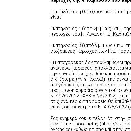
περιοχές της ν. Καρπάθου που περ
Η απαγόρευση θα ισχύσει κατά τις ημ
είναι:
• κατηγορίας 4 (από 2μ.μ. ως 6π.μ. τ
περιοχές του Ν. Αιγαίου-Π.Ε. Καρπάθ
• κατηγορίας 3 ((από 9μ.μ. ως 6π.μ. τ
οριζόμενες περιοχές των Π.Ε. Ρόδου
• Η απαγόρευση δεν περιλαμβάνει πρ
ανωτέρω περιοχές, αποκλειστικά για 
την εργασία τους, καθώς και πρόσωπ
δικτύου, με την επιφύλαξη της δυνα
απαγόρευσης κυκλοφορίας και σε τμή
περίπτωση αρμόδια όργανα σύμφωνα μ
Ν. 4926/2022 (ΦΕΚ 82/Α/2022). Σε 
στις ανωτέρω Αποφάσεις θα επιβάλλε
ευρώ, σύμφωνα με το Ν. 4926/2022 
Σας ενημερώνουμε τέλος ότι στην ισ
Πολιτικής Προστασίας (https://civilpro
pyrkagies) καθώς επίσης και στην ισ