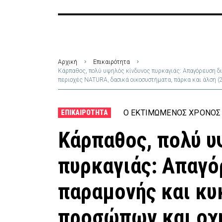
Αρχική
Επικαιρότητα
Κάρπαθος, πολύ υψηλός κίνδυνος πυρκαγιάς: Απαγόρευση 
περιοχές NATURA, δασικά οικοσυστήματα, πάρκα και άλση (
Ο ΕΚΤΙΜΏΜΕΝΟΣ ΧΡΌΝΟΣ 
ΕΠΙΚΑΙΡΌΤΗΤΑ
Κάρπαθος, πολύ υ
πυρκαγιάς: Απαγό
παραμονής και κυ
προσώπων και οχ