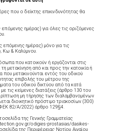
ιγράφονται σε αυτή
έρες που ο δείκτης επικινδυνότητας θα
ης επόμενης ημέρας) για όλες τις οριζόμενες
ου.
ης επόμενης ημέρας) μόνο για τις
, Κω & Καλύμνου.
όσωπα που κατοικούν ή εργάζονται στις
τη μετακίνηση από και προς την κατοικία ή
α που μετακινούνται εντός του οδικού
τότητας επιβολής του μέτρου της
ματα του οδικού δικτύου από τα κατά
ε τις κείμενες διατάξεις (άρθρο 130 του
περίπτωση μη τήρησης των διαλαμβανομένων
ται διοικητικό πρόστιμο τριακοσίων (300)
(ΦΕΚ 82/Α/2022) άρθρο 129§4.
τοσελίδα της Γενικής Γραμματείας
tection.gov.gr/odigies-prostasias/dasikes-
τοσελίδα της Περιφέρειας Νοτίου Αιγαίου