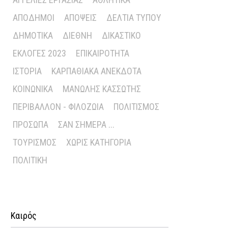
ΑΠΌΔΗΜΟΙ
ΑΠΌΨΕΙΣ
ΔΕΛΤΊΑ ΤΎΠΟΥ
ΔΗΜΟΤΙΚΆ
ΔΙΕΘΝΉ
ΔΙΚΑΣΤΙΚΌ
ΕΚΛΟΓΈΣ 2023
ΕΠΙΚΑΙΡΌΤΗΤΑ
ΙΣΤΟΡΊΑ
ΚΑΡΠΑΘΙΑΚΆ ΑΝΈΚΔΟΤΑ
ΚΟΙΝΩΝΙΚΆ
ΜΑΝΏΛΗΣ ΚΑΣΣΏΤΗΣ
ΠΕΡΙΒΆΛΛΟΝ - ΦΙΛΟΖΩΊΑ
ΠΟΛΙΤΙΣΜΌΣ
ΠΡΌΣΩΠΑ
ΣΑΝ ΣΉΜΕΡΑ ...
ΤΟΥΡΙΣΜΌΣ
ΧΩΡΊΣ ΚΑΤΗΓΟΡΊΑ
ΠΟΛΙΤΙΚΉ
Καιρός