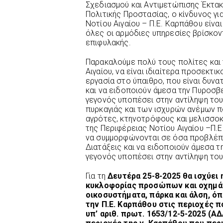
Σχεδιασμού και Αντιμετώπισης Έκτακ
Πολιτικής Προστασίας, ο κίνδυνος γ
Νοτίου Αιγαίου – Π.Ε. Καρπάθου είναι
όλες οι αρμόδιες υπηρεσίες βρίσκον
επιφυλακής.
Παρακαλούμε πολύ τους πολίτες και
Αιγαίου, να είναι ιδιαίτερα προσεκτι
εργασία στο ύπαιθρο, που είναι δυν
και να ειδοποιούν άμεσα την Πυροσβ
γεγονός υποπέσει στην αντίληψη του
πυρκαγιάς και των ισχυρών ανέμων 
αγρότες, κτηνοτρόφους και μελισσο
της Περιφέρειας Νοτίου Αιγαίου –Π.Ε.
να συμμορφώνονται σε όσα προβλέπ
Διατάξεις και να ειδοποιούν άμεσα 
γεγονός υποπέσει στην αντίληψη του
Για τη
Δευτέρα 25-8-2025 θα ισχύει
κυκλοφορίας προσώπων και οχημά
οικοσυστήματα, πάρκα και άλση, όπ
την Π.Ε. Καρπάθου στις περιοχές π
υπ’ αριθ. πρωτ. 1653/12-5-2025 (Α