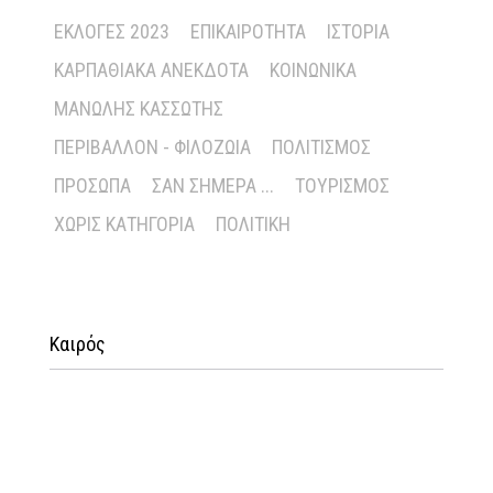
ΕΚΛΟΓΈΣ 2023
ΕΠΙΚΑΙΡΌΤΗΤΑ
ΙΣΤΟΡΊΑ
ΚΑΡΠΑΘΙΑΚΆ ΑΝΈΚΔΟΤΑ
ΚΟΙΝΩΝΙΚΆ
ΜΑΝΏΛΗΣ ΚΑΣΣΏΤΗΣ
ΠΕΡΙΒΆΛΛΟΝ - ΦΙΛΟΖΩΊΑ
ΠΟΛΙΤΙΣΜΌΣ
ΠΡΌΣΩΠΑ
ΣΑΝ ΣΉΜΕΡΑ ...
ΤΟΥΡΙΣΜΌΣ
ΧΩΡΊΣ ΚΑΤΗΓΟΡΊΑ
ΠΟΛΙΤΙΚΉ
Καιρός