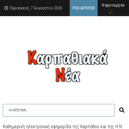
Η προτομή που 
Ο αιώνιος έφηβ
Δικαστική απόφ
Παρασκευή, 7 Αυγούστου 2026
ΡΟΉ ΆΡΘΡΩΝ
Καθημερινή ηλεκτρονική εφημερίδα της Καρπάθου και της Η.Ν.