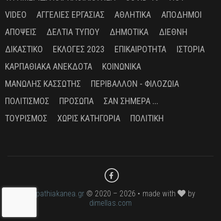
VIDEO
ΑΓΓΕΛΊΕΣ ΕΡΓΑΣΊΑΣ
ΑΘΛΗΤΙΚΆ
ΑΠΌΔΗΜΟΙ
ΑΠΌΨΕΙΣ
ΔΕΛΤΊΑ ΤΎΠΟΥ
ΔΗΜΟΤΙΚΆ
ΔΙΕΘΝΉ
ΔΙΚΑΣΤΙΚΌ
ΕΚΛΟΓΈΣ 2023
ΕΠΙΚΑΙΡΌΤΗΤΑ
ΙΣΤΟΡΊΑ
ΚΑΡΠΑΘΙΑΚΆ ΑΝΈΚΔΟΤΑ
ΚΟΙΝΩΝΙΚΆ
ΜΑΝΏΛΗΣ ΚΑΣΣΏΤΗΣ
ΠΕΡΙΒΆΛΛΟΝ - ΦΙΛΟΖΩΊΑ
ΠΟΛΙΤΙΣΜΌΣ
ΠΡΌΣΩΠΑ
ΣΑΝ ΣΉΜΕΡΑ ...
ΤΟΥΡΙΣΜΌΣ
ΧΩΡΊΣ ΚΑΤΗΓΟΡΊΑ
ΠΟΛΙΤΙΚΉ
karpathiakanea.gr
© 2020 – 2026 • made with
by
dimellas.com