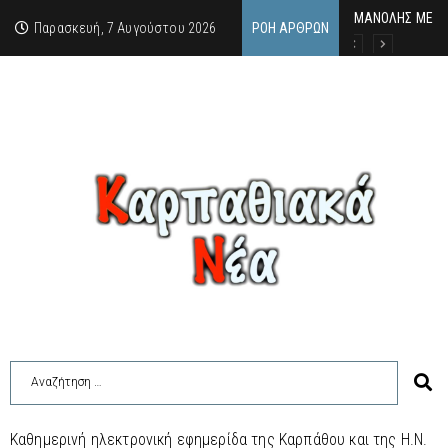
MΑΝΟΛΗΣ ΜΕΛΑΣ
ΕΚΔΗΛΩΣΗ ΤΙΜΗ
Κάθε καλοκαίρι 
Παρασκευή, 7 Αυγούστου 2026
ΡΟΉ ΆΡΘΡΩΝ
Καθημερινή ηλεκτρονική εφημερίδα της Καρπάθου και της Η.Ν.