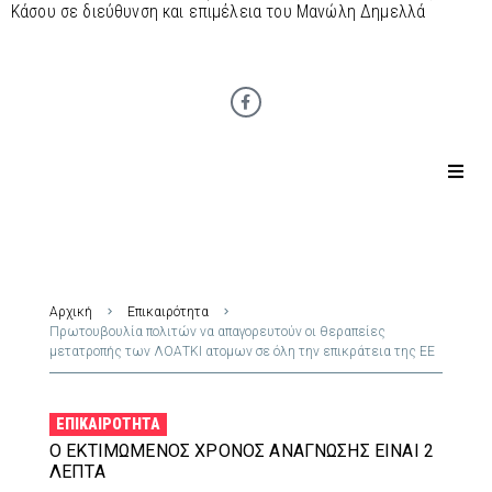
Κάσου σε διεύθυνση και επιμέλεια του Μανώλη Δημελλά
Αρχική
Επικαιρότητα
Πρωτουβουλία πολιτών να απαγορευτούν οι θεραπείες
μετατροπής των ΛΟΑΤΚΙ ατομων σε όλη την επικράτεια της ΕΕ
ΕΠΙΚΑΙΡΌΤΗΤΑ
Ο ΕΚΤΙΜΏΜΕΝΟΣ ΧΡΌΝΟΣ ΑΝΆΓΝΩΣΗΣ ΕΊΝΑΙ 2
ΛΕΠΤΆ