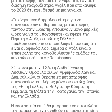
μεταστροφής παντού στην Ευρώπη», τόνισε η
διάσημη τραγουδίστρια Ανζέλ που αποκάλυψε
το 2020 ότι έχει δεσμό με μια γυναίκα.
«Ξεκίνησε ένα θαρραλέο αίτημα για να
απαγορευτούν οι θεραπείες μεταστροφής
παντού στην Ευρώπη. Απομένουν μόνο μερικές
ώρες για να το υπογράψετε» ανέφερε την
Πέμπτη ο Ατάλ, ο πρώτος Γάλλος
πρωθυπουργός που αποκάλυψε δημοσίως ότι
είναι ομοφυλόφιλος. Σήμερα ο Ατάλ είναι ο
επικεφαλής της κοινοβουλευτικής ομάδας του
κεντρώου κόμματος Renaissance.
Σύμφωνα με την ILGA, τη Διεθνή Ένωση
Λεσβιών, Ομοφυλοφίλων, Αμφιφυλόφιλων και
Διεμφυλικών, οι θεραπείες μεταστροφής
απαγορεύονται πλήρως μόνο σε οκτώ χώρες
της ΕΕ: τη Γαλλία, το Βέλγιο, την Κύπρο, τη
Γερμανία, τη Μάλτα, την Πορτογαλία, την Ισπανία
και την Ελλάδα.
Η εκστρατεία αυτή θα μπορούσε να αποτελέσει
την αφορμή για «να κινηθούν τα πράγματα» είπε