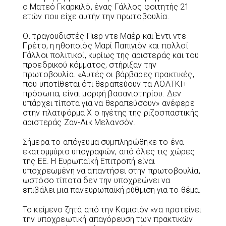
ο Ματεό Γκαρκιλό, ένας Γάλλος φοιτητής 21
ετών που είχε αυτήν την πρωτοβουλία.
Οι τραγουδιστές Πιερ ντε Μαέρ και Έντι ντε
Πρέτο, η ηθοποιός Μαρί Παπιγιόν και πολλοί
Γάλλοι πολιτικοί, κυρίως της αριστεράς και του
προεδρικού κόμματος, στήριξαν την
πρωτοβουλία. «Αυτές οι βάρβαρες πρακτικές,
που υποτίθεται ότι θεραπεύουν τα ΛΟΑΤΚΙ+
πρόσωπα, είναι μορφή βασανιστηρίου. Δεν
υπάρχει τίποτα για να θεραπεύσουν» ανέφερε
στην πλατφόρμα Χ ο ηγέτης της ριζοσπαστικής
αριστεράς Ζαν-Λικ Μελανσόν.
Σήμερα το απόγευμα συμπληρώθηκε το ένα
εκατομμύριο υπογραφών, από όλες τις χώρες
της ΕΕ. Η Ευρωπαϊκή Επιτροπή είναι
υποχρεωμένη να απαντήσει στην πρωτοβουλία,
ωστόσο τίποτα δεν την υποχρεώνει να
επιβάλει μια πανευρωπαϊκή ρύθμιση για το θέμα.
Το κείμενο ζητά από την Κομισιόν «να προτείνει
την υποχρεωτική απαγόρευση των πρακτικών