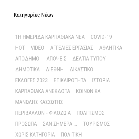
Κατηγορίες Νέων
1Η ΗΜΕΡΊΔΑ ΚΑΡΠΑΘΙΑΚΆ ΝΈΑ
COVID-19
HOT
VIDEO
ΑΓΓΕΛΊΕΣ ΕΡΓΑΣΊΑΣ
ΑΘΛΗΤΙΚΆ
ΑΠΌΔΗΜΟΙ
ΑΠΌΨΕΙΣ
ΔΕΛΤΊΑ ΤΎΠΟΥ
ΔΗΜΟΤΙΚΆ
ΔΙΕΘΝΉ
ΔΙΚΑΣΤΙΚΌ
ΕΚΛΟΓΈΣ 2023
ΕΠΙΚΑΙΡΌΤΗΤΑ
ΙΣΤΟΡΊΑ
ΚΑΡΠΑΘΙΑΚΆ ΑΝΈΚΔΟΤΑ
ΚΟΙΝΩΝΙΚΆ
ΜΑΝΏΛΗΣ ΚΑΣΣΏΤΗΣ
ΠΕΡΙΒΆΛΛΟΝ - ΦΙΛΟΖΩΊΑ
ΠΟΛΙΤΙΣΜΌΣ
ΠΡΌΣΩΠΑ
ΣΑΝ ΣΉΜΕΡΑ ...
ΤΟΥΡΙΣΜΌΣ
ΧΩΡΊΣ ΚΑΤΗΓΟΡΊΑ
ΠΟΛΙΤΙΚΉ