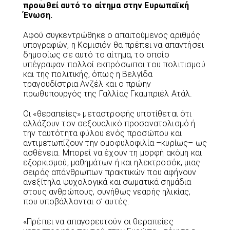
προωθεί αυτό το αίτημα στην Ευρωπαϊκή
Ένωση.
Αφού συγκεντρώθηκε ο απαιτούμενος αριθμός
υπογραφών, η Κομισιόν θα πρέπει να απαντήσει
δημοσίως σε αυτό το αίτημα, το οποίο
υπέγραψαν πολλοί εκπρόσωποι του πολιτισμού
και της πολιτικής, όπως η Βελγίδα
τραγουδίστρια Ανζέλ και ο πρώην
πρωθυπουργός της Γαλλίας Γκαμπριέλ Ατάλ.
Οι «θεραπείες» μεταστροφής υποτίθεται ότι
αλλάζουν τον σεξουαλικό προσανατολισμό ή
την ταυτότητα φύλου ενός προσώπου και
αντιμετωπίζουν την ομοφυλοφιλία –κυρίως– ως
ασθένεια. Μπορεί να έχουν τη μορφή ακόμη και
εξορκισμού, μαθημάτων ή και ηλεκτροσόκ, μιας
σειράς απάνθρωπων πρακτικών που αφήνουν
ανεξίτηλα ψυχολογικά και σωματικά σημάδια
στους ανθρώπους, συνήθως νεαρής ηλικίας,
που υποβάλλονται σ’ αυτές.
«Πρέπει να απαγορευτούν οι θεραπείες