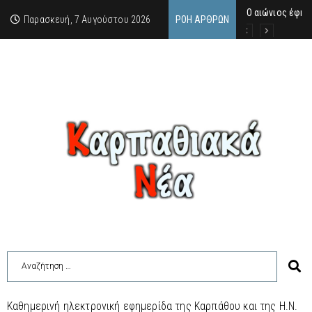
Ο αιώνιος έφη
Δικαστική απόφ
Άμεση κινητοπο
Παρασκευή, 7 Αυγούστου 2026
ΡΟΉ ΆΡΘΡΩΝ
Καθημερινή ηλεκτρονική εφημερίδα της Καρπάθου και της Η.Ν.