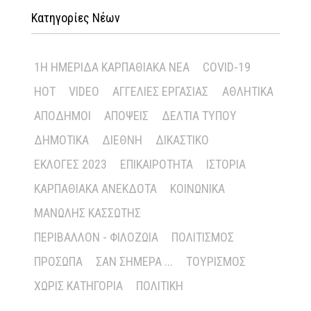
Κατηγορίες Νέων
1Η ΗΜΕΡΊΔΑ ΚΑΡΠΑΘΙΑΚΆ ΝΈΑ
COVID-19
HOT
VIDEO
ΑΓΓΕΛΊΕΣ ΕΡΓΑΣΊΑΣ
ΑΘΛΗΤΙΚΆ
ΑΠΌΔΗΜΟΙ
ΑΠΌΨΕΙΣ
ΔΕΛΤΊΑ ΤΎΠΟΥ
ΔΗΜΟΤΙΚΆ
ΔΙΕΘΝΉ
ΔΙΚΑΣΤΙΚΌ
ΕΚΛΟΓΈΣ 2023
ΕΠΙΚΑΙΡΌΤΗΤΑ
ΙΣΤΟΡΊΑ
ΚΑΡΠΑΘΙΑΚΆ ΑΝΈΚΔΟΤΑ
ΚΟΙΝΩΝΙΚΆ
ΜΑΝΏΛΗΣ ΚΑΣΣΏΤΗΣ
ΠΕΡΙΒΆΛΛΟΝ - ΦΙΛΟΖΩΊΑ
ΠΟΛΙΤΙΣΜΌΣ
ΠΡΌΣΩΠΑ
ΣΑΝ ΣΉΜΕΡΑ ...
ΤΟΥΡΙΣΜΌΣ
ΧΩΡΊΣ ΚΑΤΗΓΟΡΊΑ
ΠΟΛΙΤΙΚΉ