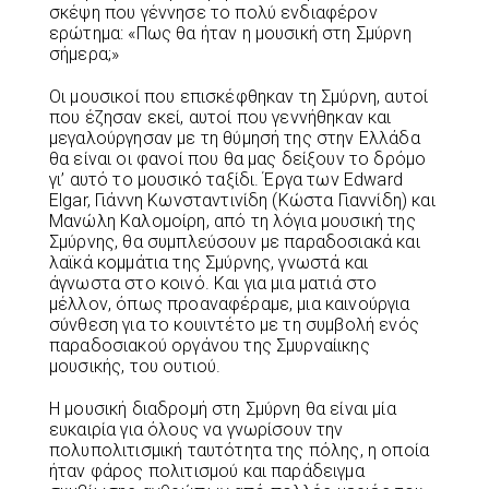
σκέψη που γέννησε το πολύ ενδιαφέρον
ερώτημα: «Πως θα ήταν η μουσική στη Σμύρνη
σήμερα;»
Οι μουσικοί που επισκέφθηκαν τη Σμύρνη, αυτοί
που έζησαν εκεί, αυτοί που γεννήθηκαν και
μεγαλούργησαν με τη θύμησή της στην Ελλάδα
θα είναι οι φανοί που θα μας δείξουν το δρόμο
γι’ αυτό το μουσικό ταξίδι. Έργα των Edward
Elgar, Γιάννη Κωνσταντινίδη (Κώστα Γιαννίδη) και
Μανώλη Καλομοίρη, από τη λόγια μουσική της
Σμύρνης, θα συμπλεύσουν με παραδοσιακά και
λαϊκά κομμάτια της Σμύρνης, γνωστά και
άγνωστα στο κοινό. Και για μια ματιά στο
μέλλον, όπως προαναφέραμε, μια καινούργια
σύνθεση για το κουιντέτο με τη συμβολή ενός
παραδοσιακού οργάνου της Σμυρναίικης
μουσικής, του ουτιού.
Η μουσική διαδρομή στη Σμύρνη θα είναι μία
ευκαιρία για όλους να γνωρίσουν την
πολυπολιτισμική ταυτότητα της πόλης, η οποία
ήταν φάρος πολιτισμού και παράδειγμα