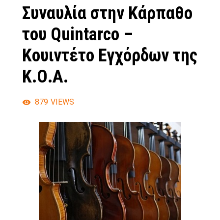
Συναυλία στην Κάρπαθο
του Quintarco –
Κουιντέτο Εγχόρδων της
Κ.Ο.Α.
879
VIEWS