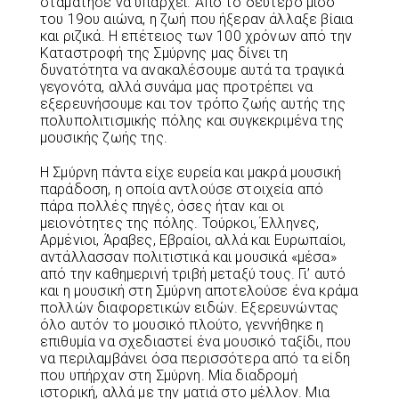
σταμάτησε να υπάρχει. Από το δεύτερο μισό
του 19ου αιώνα, η ζωή που ήξεραν άλλαξε βίαια
και ριζικά. Η επέτειος των 100 χρόνων από την
Καταστροφή της Σμύρνης μας δίνει τη
δυνατότητα να ανακαλέσουμε αυτά τα τραγικά
γεγονότα, αλλά συνάμα μας προτρέπει να
εξερευνήσουμε και τον τρόπο ζωής αυτής της
πολυπολιτισμικής πόλης και συγκεκριμένα της
μουσικής ζωής της.
Η Σμύρνη πάντα είχε ευρεία και μακρά μουσική
παράδοση, η οποία αντλούσε στοιχεία από
πάρα πολλές πηγές, όσες ήταν και οι
μειονότητες της πόλης. Τούρκοι, Έλληνες,
Αρμένιοι, Άραβες, Εβραίοι, αλλά και Ευρωπαίοι,
αντάλλασσαν πολιτιστικά και μουσικά «μέσα»
από την καθημερινή τριβή μεταξύ τους. Γι’ αυτό
και η μουσική στη Σμύρνη αποτελούσε ένα κράμα
πολλών διαφορετικών ειδών. Εξερευνώντας
όλο αυτόν το μουσικό πλούτο, γεννήθηκε η
επιθυμία να σχεδιαστεί ένα μουσικό ταξίδι, που
να περιλαμβάνει όσα περισσότερα από τα είδη
που υπήρχαν στη Σμύρνη. Μία διαδρομή
ιστορική, αλλά με την ματιά στο μέλλον. Μια