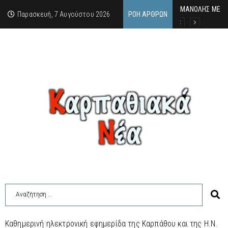
MΑΝΟΛΗΣ ΜΕΛΑΣ
ΕΚΔΗΛΩΣΗ ΤΙΜΗ
Κάθε καλοκαίρι 
Παρασκευή, 7 Αυγούστου 2026
ΡΟΉ ΆΡΘΡΩΝ
Καθημερινή ηλεκτρονική εφημερίδα της Καρπάθου και της Η.Ν.