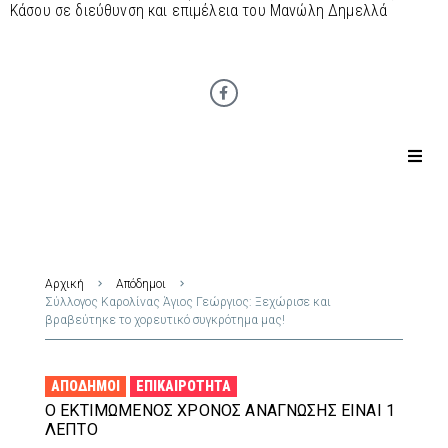
Κάσου σε διεύθυνση και επιμέλεια του Μανώλη Δημελλά
Αρχική
Απόδημοι
Σύλλογος Καρολίνας Άγιος Γεώργιος: Ξεχώρισε και
βραβεύτηκε το χορευτικό συγκρότημα μας!
ΑΠΌΔΗΜΟΙ
ΕΠΙΚΑΙΡΌΤΗΤΑ
Ο ΕΚΤΙΜΏΜΕΝΟΣ ΧΡΌΝΟΣ ΑΝΆΓΝΩΣΗΣ ΕΊΝΑΙ 1
ΛΕΠΤΌ