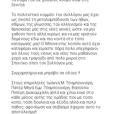
ξενιτιά.
Το πολιτιστικό κομμάτι του συλλόγου μας έχει
ως σκοπό τη μεταλαμπάδευση των ηθών,
εθίμων, της γλώσσας, του ελληνισμού και της
θρησκείας μας στις νέες γενιές ώστε να μην
χαθούν ποτέ αλλά κυρίως για να μας κρατούν
δεμένους εδώ και πιο κοντά στο τόπο
καταγωγής μας! Ο Μπονεντης λοιπόν αυτό έχει
καταφέρει και είμαστε πάρα πολύ υπερήφανοι
για όλους τους νέους και νέες που μαθαίνουν
χορό και τραγούδι από πολύ μικροί στο
Σποιτικο σπίτι του Συλλόγου μας.
Συγχαρητήρια και μπράβο σε όλους !!
Στους επιμελητές Ιωάννη Μ. Τσαμπουνιέρη,
Πάτερ Μηνά Εμμ. Τσαμπουνιέρη, Βασούλα
Πιπέρη Διακομιχάλη αλλά και χίλια εύγε στο
κάθε μέλος αυτής της ομάδας που με τόσο
κόπο, τόση δουλειά και έξοδα αλλά και πολύ
πάθος, αφοσίωση και σεβασμό έφεραν αυτό το
αποτέλεσμα!!