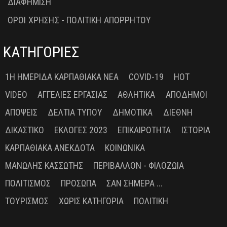
ΔΙΑΦΗΜΙΣΗ
ΟΡΟΙ ΧΡΗΣΗΣ - ΠΟΛΙΤΙΚΗ ΑΠΟΡΡΗΤΟΥ
ΚΑΤΗΓΟΡΙΕΣ
1Η ΗΜΕΡΊΔΑ ΚΑΡΠΑΘΙΑΚΆ ΝΈΑ
COVID-19
HOT
VIDEO
ΑΓΓΕΛΊΕΣ ΕΡΓΑΣΊΑΣ
ΑΘΛΗΤΙΚΆ
ΑΠΌΔΗΜΟΙ
ΑΠΌΨΕΙΣ
ΔΕΛΤΊΑ ΤΎΠΟΥ
ΔΗΜΟΤΙΚΆ
ΔΙΕΘΝΉ
ΔΙΚΑΣΤΙΚΌ
ΕΚΛΟΓΈΣ 2023
ΕΠΙΚΑΙΡΌΤΗΤΑ
ΙΣΤΟΡΊΑ
ΚΑΡΠΑΘΙΑΚΆ ΑΝΈΚΔΟΤΑ
ΚΟΙΝΩΝΙΚΆ
ΜΑΝΏΛΗΣ ΚΑΣΣΏΤΗΣ
ΠΕΡΙΒΆΛΛΟΝ - ΦΙΛΟΖΩΊΑ
ΠΟΛΙΤΙΣΜΌΣ
ΠΡΌΣΩΠΑ
ΣΑΝ ΣΉΜΕΡΑ ...
ΤΟΥΡΙΣΜΌΣ
ΧΩΡΊΣ ΚΑΤΗΓΟΡΊΑ
ΠΟΛΙΤΙΚΉ