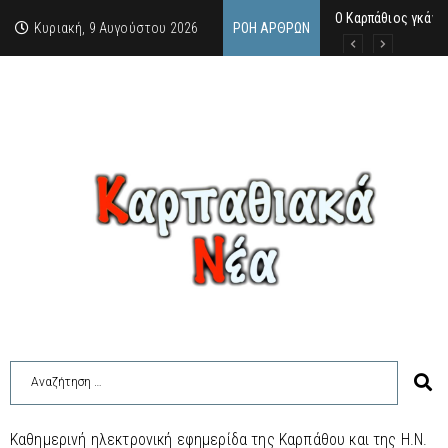
Ο Καρπάθιος γκάνγ
Από την πέτρα της
Η Κάρπαθος υπό τρ
Κυριακή, 9 Αυγούστου 2026
ΡΟΉ ΆΡΘΡΩΝ
Καθημερινή ηλεκτρονική εφημερίδα της Καρπάθου και της Η.Ν.