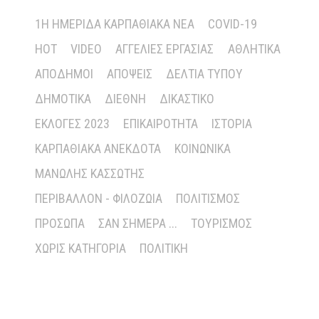
1Η ΗΜΕΡΊΔΑ ΚΑΡΠΑΘΙΑΚΆ ΝΈΑ
COVID-19
HOT
VIDEO
ΑΓΓΕΛΊΕΣ ΕΡΓΑΣΊΑΣ
ΑΘΛΗΤΙΚΆ
ΑΠΌΔΗΜΟΙ
ΑΠΌΨΕΙΣ
ΔΕΛΤΊΑ ΤΎΠΟΥ
ΔΗΜΟΤΙΚΆ
ΔΙΕΘΝΉ
ΔΙΚΑΣΤΙΚΌ
ΕΚΛΟΓΈΣ 2023
ΕΠΙΚΑΙΡΌΤΗΤΑ
ΙΣΤΟΡΊΑ
ΚΑΡΠΑΘΙΑΚΆ ΑΝΈΚΔΟΤΑ
ΚΟΙΝΩΝΙΚΆ
ΜΑΝΏΛΗΣ ΚΑΣΣΏΤΗΣ
ΠΕΡΙΒΆΛΛΟΝ - ΦΙΛΟΖΩΊΑ
ΠΟΛΙΤΙΣΜΌΣ
ΠΡΌΣΩΠΑ
ΣΑΝ ΣΉΜΕΡΑ ...
ΤΟΥΡΙΣΜΌΣ
ΧΩΡΊΣ ΚΑΤΗΓΟΡΊΑ
ΠΟΛΙΤΙΚΉ