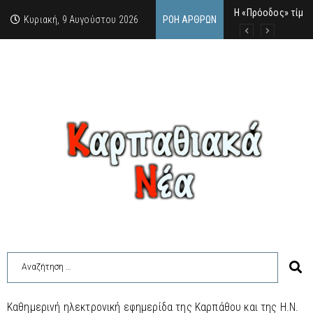
Η «Πρόοδος» τίμησ
Ο Καρπάθιος γκάνγ
Από την πέτρα της
Κυριακή, 9 Αυγούστου 2026
ΡΟΉ ΆΡΘΡΩΝ
Καθημερινή ηλεκτρονική εφημερίδα της Καρπάθου και της Η.Ν.