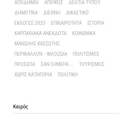
ΑΠΌΔΗΜΟΙ
ΑΠΌΨΕΙΣ
ΔΕΛΤΊΑ ΤΎΠΟΥ
ΔΗΜΟΤΙΚΆ
ΔΙΕΘΝΉ
ΔΙΚΑΣΤΙΚΌ
ΕΚΛΟΓΈΣ 2023
ΕΠΙΚΑΙΡΌΤΗΤΑ
ΙΣΤΟΡΊΑ
ΚΑΡΠΑΘΙΑΚΆ ΑΝΈΚΔΟΤΑ
ΚΟΙΝΩΝΙΚΆ
ΜΑΝΏΛΗΣ ΚΑΣΣΏΤΗΣ
ΠΕΡΙΒΆΛΛΟΝ - ΦΙΛΟΖΩΊΑ
ΠΟΛΙΤΙΣΜΌΣ
ΠΡΌΣΩΠΑ
ΣΑΝ ΣΉΜΕΡΑ ...
ΤΟΥΡΙΣΜΌΣ
ΧΩΡΊΣ ΚΑΤΗΓΟΡΊΑ
ΠΟΛΙΤΙΚΉ
Καιρός