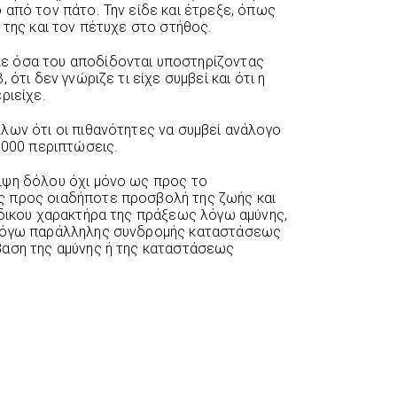
 από τον πάτο. Την είδε και έτρεξε, όπως
 της και τον πέτυχε στο στήθος.
ε όσα του αποδίδονται υποστηρίζοντας
 ότι δεν γνώριζε τι είχε συμβεί και ότι η
ριείχε.
λων ότι οι πιθανότητες να συμβεί ανάλογο
.000 περιπτώσεις.
ιψη δόλου όχι μόνο ως προς το
ς προς οιαδήποτε προσβολή της ζωής και
άδικου χαρακτήρα της πράξεως λόγω αμύνης,
 λόγω παράλληλης συνδρομής καταστάσεως
βαση της αμύνης ή της καταστάσεως