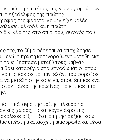
ην οικία της μητέρας της για να γιορτάσουν
και ο εξάδελφος της πρώτης
τροφός της φέρεται να μην είχε καλές
αναλώσει αλκοόλ και η πρώτη
 δίκυκλό της στο σπίτι του, γεγονός που
ας της, το θύμα φέρεται να αποχώρησε
του, ενώ η πρώτη κατηγορούμενη μετέβη εκεί
ή τους ξέσπασε μεταξύ τους καβγάς. Η
 βρει καταφύγιο στο υπνοδωμάτιο, όπου
ι να της έσκισε το παντελόνι που φορούσε.
ι να μετέβη στην κουζίνα, όπου έπιασε ένα
 στον πάγκο της κουζίνας, το έπιασε από
ης.
πέστη κάταγμα της τρίτης πλευράς στη
ρνικής χώρας, το κατεαγόν άκρο της
οκάλεσε ρήξη – διατομή της δεξιάς έσω
ίας υπέστη ακατάσχετη αιμορραγία και μέσα