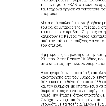
Η κατηγορούμενη, φέρεται, προσπαθώ
της, αντί για το ΕΚΑΒ, ότι κάλεσε α
ταυτόχρονα άρχισε να τακτοποιεί το
μπορούσε.
Μετά από έκκλησή της για βοήθεια μ
τρίτος, κουμπάρος της μητέρας, ο ο
το πτώμα στο κρεβάτι. Ο τρίτος κατ
καλέσουν το Κέντρο Υγείας Καρπάθου
από τον κάδο της κουζίνας για να τ
του σπιτιού.
Η μητέρα της απηλλάγη από την κατη
231 παρ. 2 του Ποινικού Κώδικα, που
αν ο υπαίτιος την τέλεσε υπέρ κάποι
Η κατηγορούμενη υποστήριξε απολογ
κακοποίησης από τον 30χρονο, επισ
δόλο και ότι ο θάνατός του επήλθε α
και τον εξύβρισε με αποτέλεσμα να σ
δωμάτιό τους για να τον αποφύγει κα
λαιμό. Την έπιασε, όπως υποστήριξε,
Συνέχισαν να χτυπιούνται μέχρι που έ
ντουλάπι με τα ποτήρια. Έβγαλε ένα