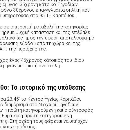
ς άμυνας, 35χρονη κάτοικο Πηγαδίων
ν φόνο 30χρονου επαγγελματία οπλίτη που
αι υπηρετούσε στο 95 ΤΕ Καρπάθου.
 σε επιτρεπτή μεταβολή της κατηγορίας
ήρεμη ψυχική κατάσταση και της επέβαλε
ταλτικό ως προς την έφεση αποτέλεσμα, με
γόρευσης εξόδου από τη χώρα και της
Α.Τ. της περιοχής της.
οχος ένας 46χρονος κάτοικος του ίδιου
ώ μηνών με τριετή αναστολή.
θο: Το ιστορικό της υπόθεσης
ώρα 23.45′ το Κέντρο Υγείας Καρπάθου
σε διαμέρισμα στο Νιοχώρι Πηγαδιών
αν n πρώτη κατηγορούμενη και ο σύντροφός
ο θύμα και η πρώτη κατηγορούμενη
πης. Στη σχέση τους φέρεται να υπήρχαν
 και χειροδικίες.