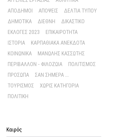
ΑΠΌΔΗΜΟΙ
ΑΠΌΨΕΙΣ
ΔΕΛΤΊΑ ΤΎΠΟΥ
ΔΗΜΟΤΙΚΆ
ΔΙΕΘΝΉ
ΔΙΚΑΣΤΙΚΌ
ΕΚΛΟΓΈΣ 2023
ΕΠΙΚΑΙΡΌΤΗΤΑ
ΙΣΤΟΡΊΑ
ΚΑΡΠΑΘΙΑΚΆ ΑΝΈΚΔΟΤΑ
ΚΟΙΝΩΝΙΚΆ
ΜΑΝΏΛΗΣ ΚΑΣΣΏΤΗΣ
ΠΕΡΙΒΆΛΛΟΝ - ΦΙΛΟΖΩΊΑ
ΠΟΛΙΤΙΣΜΌΣ
ΠΡΌΣΩΠΑ
ΣΑΝ ΣΉΜΕΡΑ ...
ΤΟΥΡΙΣΜΌΣ
ΧΩΡΊΣ ΚΑΤΗΓΟΡΊΑ
ΠΟΛΙΤΙΚΉ
Καιρός