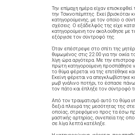
Την επίμαχη ημέρα είχαν επισκεφθεί τ
την Τσικνοπέμπτης. Εκεί βρισκόταν 
κατηγορούμενης, με τον οποίο ο σύν
σχέσεις. Ο εξάδελφός της είχε κατ
κατηγορούμενη τον ακολούθησε με το
εξόργισε τον σύντροφό της.
Όταν επέστρεψε στο σπίτι της μητέρ
θυμωμένος στις 22.00 για την οικία 
λίγη ώρα αργότερα. Με την επιστροφ
πρώτη κατηγορούμενη προσπάθησε να
το θύμα φέρεται να της επιτέθηκε κα
Εκείνη φέρεται να απεγκλωβίστηκε κα
μωβ γυάλινο ποτήρι, το έσπασε πάνω
τον πάτο και έπληξε τον σύντροφό τ
Από τον τραυματισμό αυτό το θύμα υ
δεξιά πλευρά της μεσότητας της στε
οποίας, στρεφόμενο προς τα έσω πρ
μαστικής αρτηρίας, συνεπεία της οπο
σε λίγα λεπτά κατέληξε.