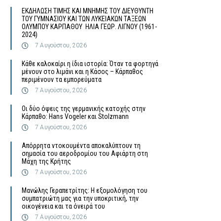
ΕΚΔΗΛΩΣΗ ΤΙΜΗΣ ΚΑΙ ΜΝΗΜΗΣ ΤΟΥ ΔΙΕΥΘΥΝΤΗ
ΤΟΥ ΓΥΜΝΑΣΙΟΥ ΚΑΙ ΤΩΝ ΛΥΚΕΙΑΚΩΝ ΤΑΞΕΩΝ
ΟΛΥΜΠΟΥ ΚΑΡΠΑΘΟΥ ΗΛΙΑ ΓΕΩΡ. ΛΙΓΝΟΥ (1961-
2024)
7 Αυγούστου, 2026
Κάθε καλοκαίρι η ίδια ιστορία: Όταν τα φορτηγά
μένουν στο λιμάνι και η Κάσος – Κάρπαθος
περιμένουν τα εμπορεύματα
7 Αυγούστου, 2026
Οι δύο όψεις της γερμανικής κατοχής στην
Κάρπαθο: Hans Vogeler και Stolzmann
7 Αυγούστου, 2026
Απόρρητα ντοκουμέντα αποκαλύπτουν τη
σημασία του αεροδρομίου του Αφιάρτη στη
Μάχη της Κρήτης
7 Αυγούστου, 2026
Μανώλης Γεραπετρίτης: Η εξομολόγηση του
συμπατριώτη μας για την υποκριτική, την
οικογένεια και τα όνειρά του
7 Αυγούστου, 2026