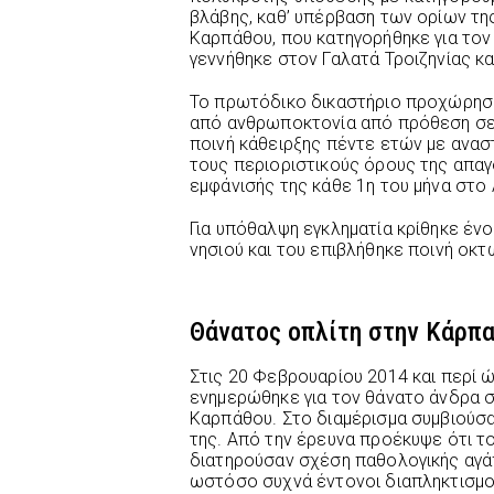
βλάβης, καθ’ υπέρβαση των ορίων τη
Καρπάθου, που κατηγορήθηκε για το
γεννήθηκε στον Γαλατά Τροιζηνίας κ
Το πρωτόδικο δικαστήριο προχώρησε
από ανθρωποκτονία από πρόθεση σε 
ποινή κάθειρξης πέντε ετών με ανασ
τους περιοριστικούς όρους της απα
εμφάνισής της κάθε 1η του μήνα στο 
Για υπόθαλψη εγκληματία κρίθηκε έν
νησιού και του επιβλήθηκε ποινή οκτ
Θάνατος οπλίτη στην Κάρπα
Στις 20 Φεβρουαρίου 2014 και περί 
ενημερώθηκε για τον θάνατο άνδρα 
Καρπάθου. Στο διαμέρισμα συμβιούσ
της. Από την έρευνα προέκυψε ότι τ
διατηρούσαν σχέση παθολογικής αγά
ωστόσο συχνά έντονοι διαπληκτισμοί