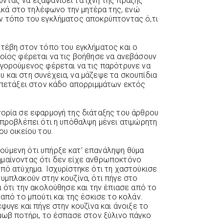
ντας να εξαφανίσει τα ίχνη της πράξης
ρχικά στο τηλέφωνο την μητέρα της, ενώ
ν τόπο του εγκλήματος αποκρύπτοντας ό,τι
ετέβη στον τόπο του εγκλήματος και ο
ποίος φέρεται να τις βοήθησε να ανεβάσουν
ηγορούμενος φέρεται να τις παρότρυνε να
 και στη συνέχεια, να μάζεψε τα σκουπίδια
α πετάξει στον κάδο απορριμμάτων εκτός
γορία σε εφαρμογή της διάταξης του άρθρου
 προβλέπει ότι η υπόθαλψη μένει ατιμώρητη
ου οικείου του.
ούμενη ότι υπήρξε κατ’ επανάληψη θύμα
ημαίνοντας ότι δεν είχε ανθρωποκτόνο
πό ατύχημα. Ισχυρίστηκε ότι τη χαστούκισε
υμπλακούν στην κουζίνα, ότι πήγε στο
ι ότι την ακολούθησε και την έπιασε από το
 από το μπούτι και της έσκισε το κολάν.
φυγε και πήγε στην κουζίνα και άνοιξε το
 μωβ ποτήρι, το έσπασε στον ξύλινο πάγκο