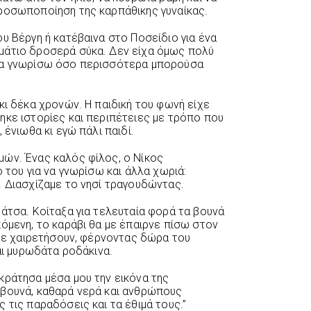
ροσωποποίηση της καρπάθικης γυναίκας.
υ Βέργη ή κατέβαινα στο Ποσείδιο για ένα
μάτιο δροσερά σύκα. Δεν είχα όμως πολύ
 να γνωρίσω όσο περισσότερα μπορούσα
κι δέκα χρονών. Η παιδική του φωνή είχε
ηκε ιστορίες και περιπέτειες με τρόπο που
 ένιωθα κι εγώ πάλι παιδί.
ών. Ένας καλός φίλος, ο Νίκος
ό του για να γνωρίσω και άλλα χωριά:
. Διασχίζαμε το νησί τραγουδώντας.
άτσα. Κοίταξα για τελευταία φορά τα βουνά
όμενη, το καράβι θα με έπαιρνε πίσω στον
 με χαιρετήσουν, φέρνοντας δώρα του
και μυρωδάτα ροδάκινα.
κράτησα μέσα μου την εικόνα της
 βουνά, καθαρά νερά και ανθρώπους
 τις παραδόσεις και τα έθιμά τους.”