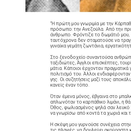
“Η πρώτη μου γνωριμία με την Κάρπα
πρόσωπο: την Ανεζούλα. Από την πρώ
άνθρωπο. Φρόντιζε το δωμάτιό μου, 
ταυτόχρονα δεν σταματούσε να τραγο
γυναίκα γεμάτη ζωντάνια, εργατικότη
Στο ξενοδοχείο συναντούσα ανθρώπ
ταξιδιώτες, Άγγλοι επισκέπτες, τουρ
μάτια. Κάποιοι έρχονταν πραγματικά 
πολιτισμό του. Άλλοι ενδιαφέρονταν 
γης. Οι συζητήσεις μαζί τους αποκά
κανείς έναν τόπο.
Όταν έμενα μόνος, έβγαινα στο μπαλ
απλωνόταν το καρπάθικο λιμάνι, η θά
Όθος, φωλιασμένος ψηλά σαν λευκό 
να γνωρίσω από κοντά τα χωριά και
Η σκέψη μου γυρνούσε συνέχεια στην
τις πλαγιές, να δουλεύει ακούραστα 