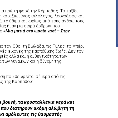
για πρώτη φορά την
Κάρπαθος
. Το ταξίδι
δη καταξιωμένος φιλόλογος, λαογράφος και
, τα έθιμα και κυρίως από τους ανθρώπους
ίας ήταν μια σειρά άρθρων που
λο
«Μια ματιά στο ωραίο νησί – Στην
ό τον Όθο, τη Βωλάδα, τις Πυλές, το Απέρι,
ρινές εικόνες της καρπάθικης ζωής. Δεν τον
ιές αλλά και η αυθεντικότητα των
α των γυναικών και η δύναμη της
άση που θεωρείται σήμερα από τις
ς της Καρπάθου:
α βουνά, τα κρυσταλλένια νερά και
 που διατηρούν ακόμη αλώβητη τη
κι αμόλευτες τις θαυμαστές