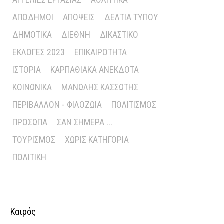
ΑΠΌΔΗΜΟΙ
ΑΠΌΨΕΙΣ
ΔΕΛΤΊΑ ΤΎΠΟΥ
ΔΗΜΟΤΙΚΆ
ΔΙΕΘΝΉ
ΔΙΚΑΣΤΙΚΌ
ΕΚΛΟΓΈΣ 2023
ΕΠΙΚΑΙΡΌΤΗΤΑ
ΙΣΤΟΡΊΑ
ΚΑΡΠΑΘΙΑΚΆ ΑΝΈΚΔΟΤΑ
ΚΟΙΝΩΝΙΚΆ
ΜΑΝΏΛΗΣ ΚΑΣΣΏΤΗΣ
ΠΕΡΙΒΆΛΛΟΝ - ΦΙΛΟΖΩΊΑ
ΠΟΛΙΤΙΣΜΌΣ
ΠΡΌΣΩΠΑ
ΣΑΝ ΣΉΜΕΡΑ ...
ΤΟΥΡΙΣΜΌΣ
ΧΩΡΊΣ ΚΑΤΗΓΟΡΊΑ
ΠΟΛΙΤΙΚΉ
Καιρός