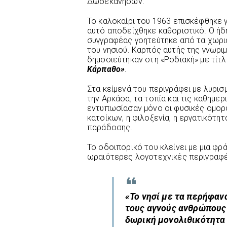
Δωδεκανήσων.
Το καλοκαίρι του 1963 επισκέφθηκε 
αυτό αποδείχθηκε καθοριστικό. Ο ή
συγγραφέας γοητεύτηκε από τα χωριά
του νησιού. Καρπός αυτής της γνωριμ
δημοσιεύτηκαν στη «Ροδιακή» με τίτ
Κάρπαθο»
.
Στα κείμενά του περιγράφει με λυρισμ
την Αρκάσα, τα τοπία και τις καθημε
εντυπωσίασαν μόνο οι φυσικές ομορφ
κατοίκων, η φιλοξενία, η εργατικότητ
παράδοσης.
Το οδοιπορικό του κλείνει με μια φρ
ωραιότερες λογοτεχνικές περιγραφέ
«Το νησί με τα περήφαν
τους αγνούς ανθρώπους
δωρική μονολιθικότητα 