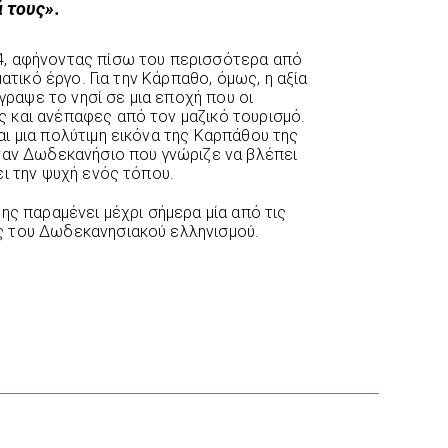
 τους».
4, αφήνοντας πίσω του περισσότερα από
ματικό έργο. Για την Κάρπαθο, όμως, η αξία
έγραψε το νησί σε μια εποχή που οι
 και ανέπαφες από τον μαζικό τουρισμό.
ι μια πολύτιμη εικόνα της Καρπάθου της
ναν Δωδεκανήσιο που γνώριζε να βλέπει
ει την ψυχή ενός τόπου.
ης παραμένει μέχρι σήμερα μία από τις
 του Δωδεκανησιακού ελληνισμού.
interest