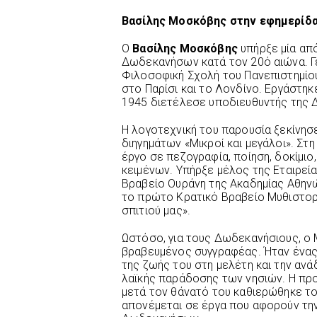
Βασίλης Μοσκόβης στην εφημερίδα
Ο
Βασίλης Μοσκόβης
υπήρξε μία απ
Δωδεκανήσων κατά τον 20ό αιώνα. 
Φιλοσοφική Σχολή του Πανεπιστημίο
στο Παρίσι και το Λονδίνο. Εργάστηκ
1945 διετέλεσε υποδιευθυντής της Δ
Η λογοτεχνική του παρουσία ξεκίνησ
διηγημάτων «Μικροί και μεγάλοι». Στ
έργο σε πεζογραφία, ποίηση, δοκίμιο
κειμένων. Υπήρξε μέλος της
Εταιρεί
Βραβείο Ουράνη της Ακαδημίας Αθηνών
το πρώτο Κρατικό Βραβείο Μυθιστορή
σπιτιού μας».
Ωστόσο, για τους Δωδεκανήσιους, ο
βραβευμένος συγγραφέας. Ήταν ένα
της ζωής του στη μελέτη και την ανά
λαϊκής παράδοσης των νησιών. Η πρ
μετά τον θάνατό του καθιερώθηκε τ
απονέμεται σε έργα που αφορούν την