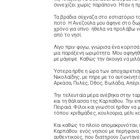
συνεχίζει χωρίς παράπονο. Ήταν η π
Τα βράδια σύχναζα στο εστιατόριο το
ποτό. Η Ανεζούλα μου άφηνε στο δω
χρόνο για ύπνο· ήθελα να προλάβω
από το νησί.
Λίγο πριν φύγω, γνώρισα ένα κοριτσά
μια παράξενη ωριμότητα. Μου αφηγήθ
με μάγεψε. Καθώς την άκουγα να μιλά,
Ύστερα ήρθε η ώρα των αποχαιρετισμ
Νικολαΐδης, με πήρε με το αυτοκίνητ
Αρκάσα, Πυλές, Όθος, Βωλάδα, Απέρι
Την τελευταία μέρα ανέβηκα στην ταρ
και τη θάλασσα της Καρπάθου. Την επ
Πειραιά. Φίλοι και γνωστοί ήρθαν να
τόπου: κριθιμάδες, κουλούρια, μέλι 
Και καθώς το πλοίο απομακρυνόταν, 
Καρπάθου: ενός νησιού με περήφανα
αυθεντικούς, που διατηρούν ζωντανές