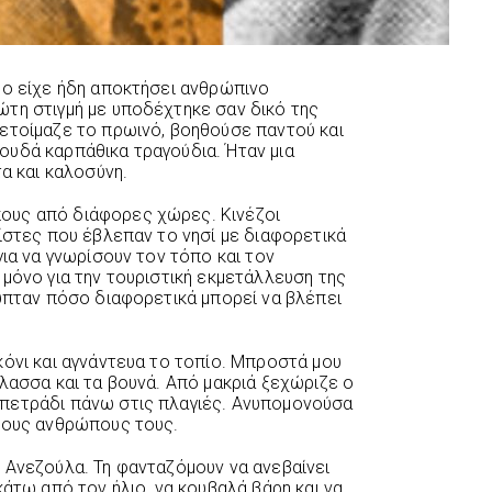
θο είχε ήδη αποκτήσει ανθρώπινο
τη στιγμή με υποδέχτηκε σαν δικό της
ετοίμαζε το πρωινό, βοηθούσε παντού και
υδά καρπάθικα τραγούδια. Ήταν μια
τα και καλοσύνη.
ους από διάφορες χώρες. Κινέζοι
ίστες που έβλεπαν το νησί με διαφορετικά
για να γνωρίσουν τον τόπο και τον
μόνο για την τουριστική εκμετάλλευση της
λυπταν πόσο διαφορετικά μπορεί να βλέπει
κόνι και αγνάντευα το τοπίο. Μπροστά μου
λασσα και τα βουνά. Από μακριά ξεχώριζε ο
πετράδι πάνω στις πλαγιές. Ανυπομονούσα
 τους ανθρώπους τους.
 Ανεζούλα. Τη φανταζόμουν να ανεβαίνει
κάτω από τον ήλιο, να κουβαλά βάρη και να