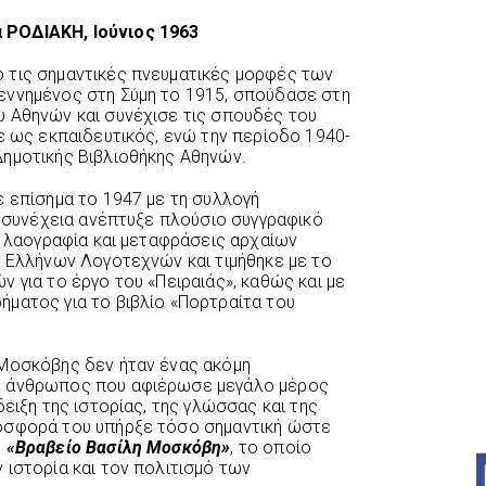
 ΡΟΔΙΑΚΗ, Ιούνιος 1963
ό τις σημαντικές πνευματικές μορφές των
Γεννημένος στη
Σύμη
το 1915, σπούδασε στη
υ Αθηνών
και συνέχισε τις σπουδές του
ε ως εκπαιδευτικός, ενώ την περίοδο 1940-
ημοτικής Βιβλιοθήκης Αθηνών.
ε επίσημα το 1947 με τη συλλογή
η συνέχεια ανέπτυξε πλούσιο συγγραφικό
, λαογραφία και μεταφράσεις αρχαίων
α Ελλήνων Λογοτεχνών
και τιμήθηκε με το
 για το έργο του «Πειραιάς», καθώς και με
ματος για το βιβλίο «Πορτραίτα του
 Μοσκόβης δεν ήταν ένας ακόμη
ς άνθρωπος που αφιέρωσε μεγάλο μέρος
δειξη της ιστορίας, της γλώσσας και της
οσφορά του υπήρξε τόσο σημαντική ώστε
ο
«Βραβείο Βασίλη Μοσκόβη»
, το οποίο
 ιστορία και τον πολιτισμό των