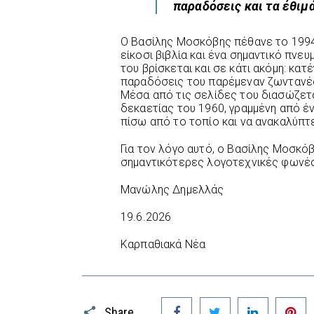
παραδόσεις και τα έθιμά
Ο Βασίλης Μοσκόβης πέθανε το 199
είκοσι βιβλία και ένα σημαντικό πνευ
του βρίσκεται και σε κάτι ακόμη: κατ
παραδόσεις του παρέμεναν ζωντανές
Μέσα από τις σελίδες του διασώζετα
δεκαετίας του 1960, γραμμένη από έ
πίσω από το τοπίο και να ανακαλύπτ
Για τον λόγο αυτό, ο Βασίλης Μοσκόβ
σημαντικότερες λογοτεχνικές φωνές
Μανώλης Δημελλάς
19.6.2026
Καρπαθιακά Νέα
Facebook
Twitter
LinkedIn
P
Share