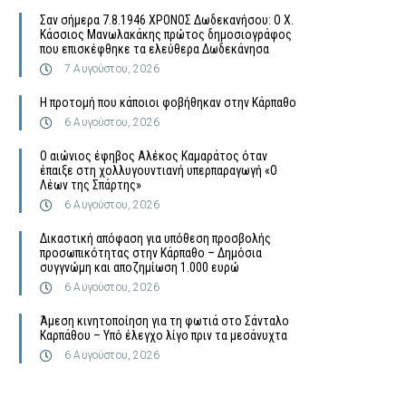
Σαν σήμερα 7.8.1946 ΧΡΟΝΟΣ Δωδεκανήσου: Ο Χ.
Κάσσιος Μανωλακάκης πρώτος δημοσιογράφος
που επισκέφθηκε τα ελεύθερα Δωδεκάνησα
7 Αυγούστου, 2026
Η προτομή που κάποιοι φοβήθηκαν στην Κάρπαθο
6 Αυγούστου, 2026
Ο αιώνιος έφηβος Αλέκος Καμαράτος όταν
έπαιξε στη χολλυγουντιανή υπερπαραγωγή «Ο
Λέων της Σπάρτης»
6 Αυγούστου, 2026
Δικαστική απόφαση για υπόθεση προσβολής
προσωπικότητας στην Κάρπαθο – Δημόσια
συγγνώμη και αποζημίωση 1.000 ευρώ
6 Αυγούστου, 2026
Άμεση κινητοποίηση για τη φωτιά στο Σάνταλο
Καρπάθου – Υπό έλεγχο λίγο πριν τα μεσάνυχτα
6 Αυγούστου, 2026