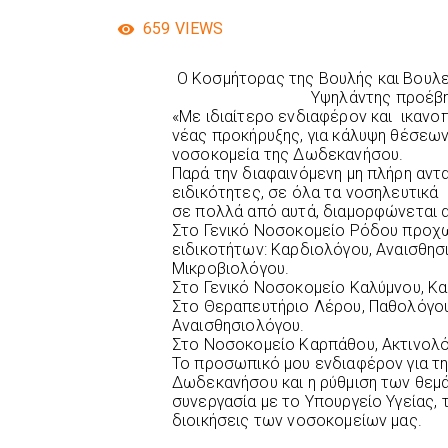
659
VIEWS
Ο Κοσμήτορας της Βουλής και Βουλ
Υψηλάντης προέβη
«Με ιδιαίτερο ενδιαφέρον και ικανο
νέας προκήρυξης, για κάλυψη θέσεων
νοσοκομεία της Δωδεκανήσου.
Παρά την διαφαινόμενη μη πλήρη αντα
ειδικότητες, σε όλα τα νοσηλευτικά
σε πολλά από αυτά, διαμορφώνεται 
Στο Γενικό Νοσοκομείο Ρόδου προχ
ειδικοτήτων: Καρδιολόγου, Αναισθησι
Μικροβιολόγου.
Στο Γενικό Νοσοκομείο Καλύμνου, Κ
Στο Θεραπευτήριο Λέρου, Παθολόγου,
Αναισθησιολόγου.
Στο Νοσοκομείο Καρπάθου, Ακτινολόγ
Το προσωπικό μου ενδιαφέρον για τ
Δωδεκανήσου και η ρύθμιση των θεμά
συνεργασία με το Υπουργείο Υγείας, τ
διοικήσεις των νοσοκομείων μας.