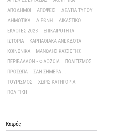
ΑΠΌΔΗΜΟΙ
ΑΠΌΨΕΙΣ
ΔΕΛΤΊΑ ΤΎΠΟΥ
ΔΗΜΟΤΙΚΆ
ΔΙΕΘΝΉ
ΔΙΚΑΣΤΙΚΌ
ΕΚΛΟΓΈΣ 2023
ΕΠΙΚΑΙΡΌΤΗΤΑ
ΙΣΤΟΡΊΑ
ΚΑΡΠΑΘΙΑΚΆ ΑΝΈΚΔΟΤΑ
ΚΟΙΝΩΝΙΚΆ
ΜΑΝΏΛΗΣ ΚΑΣΣΏΤΗΣ
ΠΕΡΙΒΆΛΛΟΝ - ΦΙΛΟΖΩΊΑ
ΠΟΛΙΤΙΣΜΌΣ
ΠΡΌΣΩΠΑ
ΣΑΝ ΣΉΜΕΡΑ ...
ΤΟΥΡΙΣΜΌΣ
ΧΩΡΊΣ ΚΑΤΗΓΟΡΊΑ
ΠΟΛΙΤΙΚΉ
Καιρός