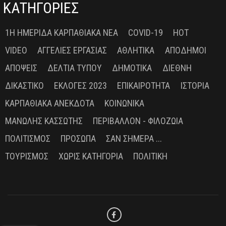
ΚΑΤΗΓΟΡΙΕΣ
1Η ΗΜΕΡΊΔΑ ΚΑΡΠΑΘΙΑΚΆ ΝΈΑ
COVID-19
HOT
VIDEO
ΑΓΓΕΛΊΕΣ ΕΡΓΑΣΊΑΣ
ΑΘΛΗΤΙΚΆ
ΑΠΌΔΗΜΟΙ
ΑΠΌΨΕΙΣ
ΔΕΛΤΊΑ ΤΎΠΟΥ
ΔΗΜΟΤΙΚΆ
ΔΙΕΘΝΉ
ΔΙΚΑΣΤΙΚΌ
ΕΚΛΟΓΈΣ 2023
ΕΠΙΚΑΙΡΌΤΗΤΑ
ΙΣΤΟΡΊΑ
ΚΑΡΠΑΘΙΑΚΆ ΑΝΈΚΔΟΤΑ
ΚΟΙΝΩΝΙΚΆ
ΜΑΝΏΛΗΣ ΚΑΣΣΏΤΗΣ
ΠΕΡΙΒΆΛΛΟΝ - ΦΙΛΟΖΩΊΑ
ΠΟΛΙΤΙΣΜΌΣ
ΠΡΌΣΩΠΑ
ΣΑΝ ΣΉΜΕΡΑ ...
ΤΟΥΡΙΣΜΌΣ
ΧΩΡΊΣ ΚΑΤΗΓΟΡΊΑ
ΠΟΛΙΤΙΚΉ