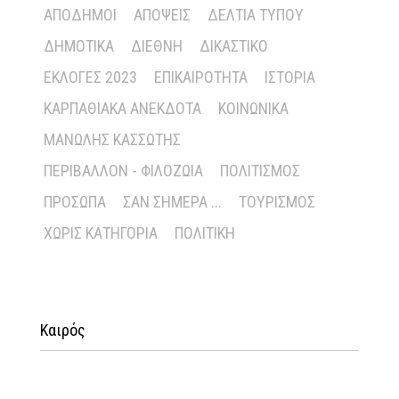
ΑΠΌΔΗΜΟΙ
ΑΠΌΨΕΙΣ
ΔΕΛΤΊΑ ΤΎΠΟΥ
ΔΗΜΟΤΙΚΆ
ΔΙΕΘΝΉ
ΔΙΚΑΣΤΙΚΌ
ΕΚΛΟΓΈΣ 2023
ΕΠΙΚΑΙΡΌΤΗΤΑ
ΙΣΤΟΡΊΑ
ΚΑΡΠΑΘΙΑΚΆ ΑΝΈΚΔΟΤΑ
ΚΟΙΝΩΝΙΚΆ
ΜΑΝΏΛΗΣ ΚΑΣΣΏΤΗΣ
ΠΕΡΙΒΆΛΛΟΝ - ΦΙΛΟΖΩΊΑ
ΠΟΛΙΤΙΣΜΌΣ
ΠΡΌΣΩΠΑ
ΣΑΝ ΣΉΜΕΡΑ ...
ΤΟΥΡΙΣΜΌΣ
ΧΩΡΊΣ ΚΑΤΗΓΟΡΊΑ
ΠΟΛΙΤΙΚΉ
Καιρός