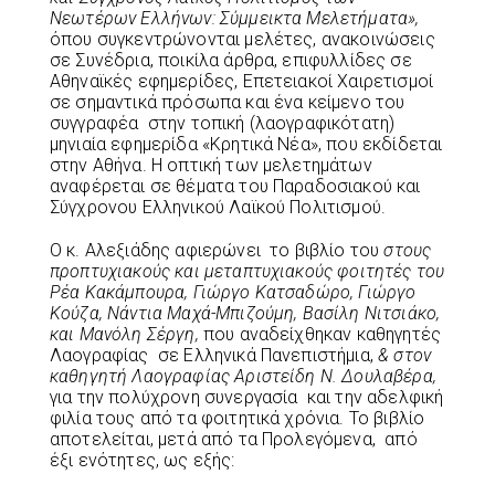
Νεωτέρων Ελλήνων: Σύμμεικτα Μελετήματα»,
όπου συγκεντρώνονται μελέτες, ανακοινώσεις
σε Συνέδρια, ποικίλα άρθρα, επιφυλλίδες σε
Αθηναϊκές εφημερίδες, Επετειακοί Χαιρετισμοί
σε σημαντικά πρόσωπα και ένα κείμενο του
συγγραφέα στην τοπική (λαογραφικότατη)
μηνιαία εφημερίδα «Κρητικά Νέα», που εκδίδεται
στην Αθήνα. Η οπτική των μελετημάτων
αναφέρεται σε θέματα του Παραδοσιακού και
Σύγχρονου Ελληνικού Λαϊκού Πολιτισμού.
Ο κ. Αλεξιάδης αφιερώνει το βιβλίο του
στους
προπτυχιακούς και μεταπτυχιακούς φοιτητές του
Ρέα Κακάμπουρα, Γιώργο Κατσαδώρο, Γιώργο
Κούζα, Νάντια Μαχά-Μπιζούμη, Βασίλη Νιτσιάκο,
και Μανόλη Σέργη,
που αναδείχθηκαν καθηγητές
Λαογραφίας σε Ελληνικά Πανεπιστήμια,
& στον
καθηγητή Λαογραφίας Αριστείδη Ν. Δουλαβέρα,
για την πολύχρονη συνεργασία και την αδελφική
φιλία τους από τα φοιτητικά χρόνια.
Το βιβλίο
αποτελείται, μετά από τα Προλεγόμενα, από
έξι ενότητες, ως εξής: