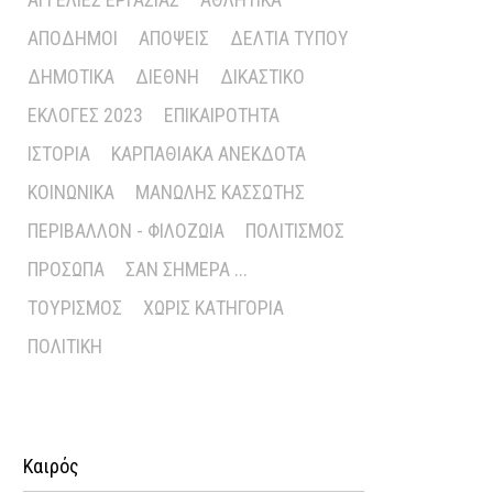
ΑΠΌΔΗΜΟΙ
ΑΠΌΨΕΙΣ
ΔΕΛΤΊΑ ΤΎΠΟΥ
ΔΗΜΟΤΙΚΆ
ΔΙΕΘΝΉ
ΔΙΚΑΣΤΙΚΌ
ΕΚΛΟΓΈΣ 2023
ΕΠΙΚΑΙΡΌΤΗΤΑ
ΙΣΤΟΡΊΑ
ΚΑΡΠΑΘΙΑΚΆ ΑΝΈΚΔΟΤΑ
ΚΟΙΝΩΝΙΚΆ
ΜΑΝΏΛΗΣ ΚΑΣΣΏΤΗΣ
ΠΕΡΙΒΆΛΛΟΝ - ΦΙΛΟΖΩΊΑ
ΠΟΛΙΤΙΣΜΌΣ
ΠΡΌΣΩΠΑ
ΣΑΝ ΣΉΜΕΡΑ ...
ΤΟΥΡΙΣΜΌΣ
ΧΩΡΊΣ ΚΑΤΗΓΟΡΊΑ
ΠΟΛΙΤΙΚΉ
Καιρός