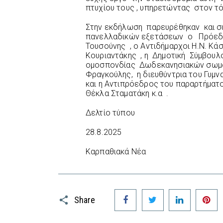
πτυχίου τους , υπηρετώντας στον τ
Στην εκδήλωση παρευρέθηκαν και σ
πανελλαδικών εξετάσεων ο Πρόεδρο
Τουσούνης , ο Αντιδήμαρχοι Η.Ν. Κά
Κουριαντάκης , η Δημοτική Σύμβου
ομοσπονδίας Δωδεκανησιακών σωματ
Φραγκούλης, η διευθύντρια του Γυμνα
και η Αντιπρόεδρος του παραρτήματ
Θέκλα Σταματάκη κ.α .
Δελτίο τύπου
28.8.2025
Καρπαθιακά Νέα
Facebook
Twitter
LinkedIn
P
Share