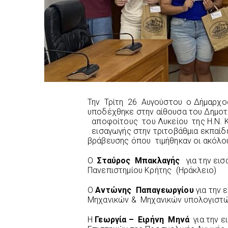
Την Τρίτη 26 Αυγούστου ο Δήμαρχο
υποδέχθηκε στην αίθουσα του Δημοτ
αποφοίτους του Λυκείου της Η.Ν. 
εισαγωγής στην τριτοβάθμια εκπαίδ
βράβευσης όπου τιμήθηκαν οι ακόλου
Ο
Σταύρος Μπακλαγής
για την ει
Πανεπιστημίου Κρήτης (Ηράκλειο)
Ο
Αντώνης Παπαγεωργίου
για την 
Μηχανικών & Μηχανικών υπολογιστών
Η
Γεωργία – Ειρήνη Μηνά
για την ε