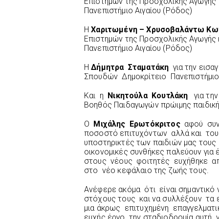
Επιστημών της Προσχολικής Αγωγής 
Πανεπιστήμιο Αιγαίου (Ρόδος)
Η
Χαριτωμένη – Χρυσοβαλάντω Κω
Επιστημών της Προσχολικής Αγωγής 
Πανεπιστήμιο Αιγαίου (Ρόδος)
Η
Δήμητρα Σταματάκη
για την εισ
Σπουδών Δημοκρίτειο Πανεπιστήμιο
Και η
Νικητούλα Κουτλάκη
για την
Βοηθός Παιδαγωγών πρώιμης παιδικής
Ο
Μιχάλης Ερωτόκριτος
αφού συνε
ποσοστό επιτυχόντων αλλά και του
υποστηρικτές των παιδιών μας του
οικονομικές συνθήκες παλεύουν γι
στους νέους φοιτητές ευχήθηκε απ
στο νέο κεφάλαιο της ζωής τους.
Ανέφερε ακόμα ότι είναι σημαντικό
στόχους τους και να συλλέξουν τα 
μια άκρως επιτυχημένη επαγγελματι
ευχής έργο την σταδιοδρομία αυτή 