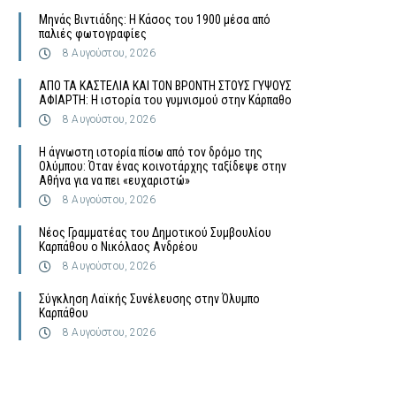
Μηνάς Βιντιάδης: Η Κάσος του 1900 μέσα από
παλιές φωτογραφίες
8 Αυγούστου, 2026
ΑΠΟ ΤΑ ΚΑΣΤΕΛΙΑ ΚΑΙ ΤΟΝ ΒΡΟΝΤΗ ΣΤΟΥΣ ΓΥΨΟΥΣ
ΑΦΙΑΡΤΗ: Η ιστορία του γυμνισμού στην Κάρπαθο
8 Αυγούστου, 2026
Η άγνωστη ιστορία πίσω από τον δρόμο της
Ολύμπου: Όταν ένας κοινοτάρχης ταξίδεψε στην
Αθήνα για να πει «ευχαριστώ»
8 Αυγούστου, 2026
Νέος Γραμματέας του Δημοτικού Συμβουλίου
Καρπάθου ο Νικόλαος Ανδρέου
8 Αυγούστου, 2026
Σύγκληση Λαϊκής Συνέλευσης στην Όλυμπο
Καρπάθου
8 Αυγούστου, 2026