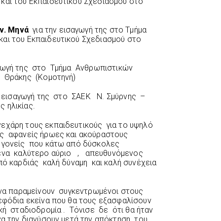
και του Εκπαιδευτικού Σχεδιασμού στο
ν. Μηνά
για την εισαγωγή της στο Τμήμα
και του Εκπαιδευτικού Σχεδιασμού στο
αγωγή της στο Τμήμα Ανθρωπιστικών
 Θράκης (Κομοτηνή)
 εισαγωγή της στο ΣΑΕΚ Ν. Σμύρνης –
 ηλικίας.
χάρη τους εκπαιδευτικούς για το υψηλό
ς αφανείς ήρωες και ακούραστους
ς γονείς που κάτω από δύσκολες
α ένα καλύτερο αύριο , απευθυνόμενος
ό καρδιάς καλή δύναμη και καλή συνέχεια
 να παραμείνουν συγκεντρωμένοι στους
εφόδια εκείνα που θα τους εξασφαλίσουν
κή σταδιοδρομία . Τόνισε δε ότι θα ήταν
να την διανύσουν μετά την απόκτηση του