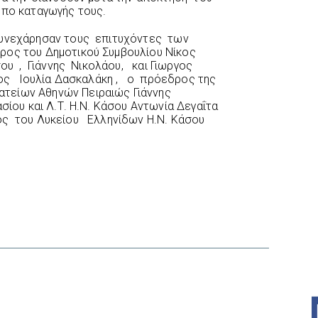
όπο καταγωγής τους.
υνεχάρησαν τους επιτυχόντες των
ς του Δημοτικού Συμβουλίου Νίκος
σου , Γιάννης Νικολάου, και Γιωργος
λος Ιουλία Δασκαλάκη , ο πρόεδρος της
είων Αθηνών Πειραιώς Γιάννης
σίου και Λ.Τ. Η.Ν. Κάσου Αντωνία Δεγαΐτα
ος του Λυκείου Ελληνίδων Η.Ν. Κάσου
interest