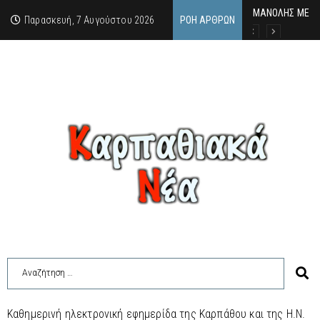
MΑΝΟΛΗΣ ΜΕΛΑΣ
ΕΚΔΗΛΩΣΗ ΤΙΜΗ
Κάθε καλοκαίρι 
Παρασκευή, 7 Αυγούστου 2026
ΡΟΉ ΆΡΘΡΩΝ
Καθημερινή ηλεκτρονική εφημερίδα της Καρπάθου και της Η.Ν.