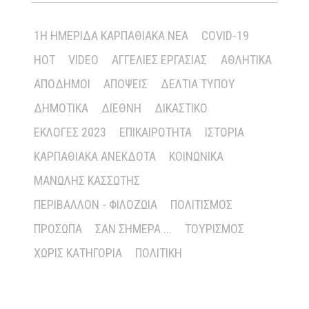
1Η ΗΜΕΡΊΔΑ ΚΑΡΠΑΘΙΑΚΆ ΝΈΑ
COVID-19
HOT
VIDEO
ΑΓΓΕΛΊΕΣ ΕΡΓΑΣΊΑΣ
ΑΘΛΗΤΙΚΆ
ΑΠΌΔΗΜΟΙ
ΑΠΌΨΕΙΣ
ΔΕΛΤΊΑ ΤΎΠΟΥ
ΔΗΜΟΤΙΚΆ
ΔΙΕΘΝΉ
ΔΙΚΑΣΤΙΚΌ
ΕΚΛΟΓΈΣ 2023
ΕΠΙΚΑΙΡΌΤΗΤΑ
ΙΣΤΟΡΊΑ
ΚΑΡΠΑΘΙΑΚΆ ΑΝΈΚΔΟΤΑ
ΚΟΙΝΩΝΙΚΆ
ΜΑΝΏΛΗΣ ΚΑΣΣΏΤΗΣ
ΠΕΡΙΒΆΛΛΟΝ - ΦΙΛΟΖΩΊΑ
ΠΟΛΙΤΙΣΜΌΣ
ΠΡΌΣΩΠΑ
ΣΑΝ ΣΉΜΕΡΑ ...
ΤΟΥΡΙΣΜΌΣ
ΧΩΡΊΣ ΚΑΤΗΓΟΡΊΑ
ΠΟΛΙΤΙΚΉ