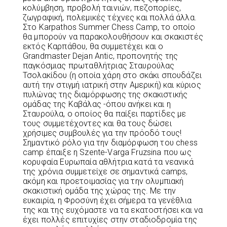
κολύμβηση, προβολή ταινιών, πεζοπορίες,
ζωγραφική, πολεμικές τέχνες και πολλά άλλα.
Στο Karpathos Summer Chess Camp, το οποίο
θα μπορούν να παρακολουθήσουν και σκακιστές
εκτός Καρπάθου, θα συμμετέχει και ο
Grandmaster Dejan Antic, προπονητής της
παγκόσμιας πρωταθλήτριας Σταυρούλας
Τσολακίδου (η οποία χάρη στο σκάκι σπουδάζει
αυτή την στιγμή ιατρική στην Αμερική) και κύριος
πυλώνας της διαμόρφωσης της σκακιστικής
ομάδας της Καβάλας -όπου ανήκει και η
Σταυρούλα, ο οποίος θα παίξει παρτίδες με
τους συμμετέχοντες και θα τους δώσει
χρήσιμες συμβουλές για την πρόοδό τους!
Σημαντικό ρόλο για την διαμόρφωση του chess
camp έπαιξε η Szente-Varga Fruzsina που ως
κορυφαία Ευρωπαία αθλήτρια κατά τα νεανικά
της χρόνια συμμετείχε σε σημαντικά camps,
ακόμη και προετοιμασίας για την ολυμπιακή
σκακιστική ομάδα της χώρας της. Με την
ευκαιρία, η Φροσύνη έχει σήμερα τα γενέθλια
της και της ευχόμαστε να τα εκατοστήσει και να
έχει πολλές επιτυχίες στην σταδιοδρομία της