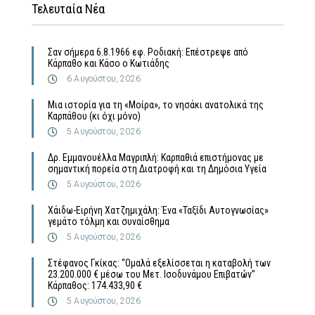
Τελευταία Νέα
Σαν σήμερα 6.8.1966 εφ. Ροδιακή: Επέστρεψε από
Κάρπαθο και Κάσο ο Κωτιάδης
6 Αυγούστου, 2026
Μια ιστορία για τη «Μοίρα», το νησάκι ανατολικά της
Καρπάθου (κι όχι μόνο)
5 Αυγούστου, 2026
Δρ. Εμμανουέλλα Μαγριπλή: Καρπαθιά επιστήμονας με
σημαντική πορεία στη Διατροφή και τη Δημόσια Υγεία
5 Αυγούστου, 2026
Χάιδω-Ειρήνη Χατζημιχάλη: Ένα «Ταξίδι Αυτογνωσίας»
γεμάτο τόλμη και συναίσθημα
5 Αυγούστου, 2026
Στέφανος Γκίκας: “Ομαλά εξελίσσεται η καταβολή των
23.200.000 € μέσω του Μετ. Ισοδυνάμου Επιβατών”
Κάρπαθος: 174.433,90 €
5 Αυγούστου, 2026