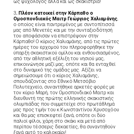
ως ψυχολόγος αλλά και ως σκακίστρια!
3
. Πλέον κατοικεί στην Κάρπαθο ο
Ομοσπονδιακός Μαιτρ Γεώργιος Χαλιαμάνης
,
ο οποίος είναι παντρεμένος με συντοπίτισσά
μας από Μενετές και με την συνταξιοδότησή
του αποφάσισαν να επιστρέψουν στην
Κάρπαθο! Ο κύριος Χαλιαμάνης, από τις πρώτες
ημέρες του ερχομού του πληροφορήθηκε την
ύπαρξη σκακιστικού ομίλου και ενθουσιασμένος,
από την αθλητική εξέλιξη του νησιού μας,
επικοινώνησε μαζί μας, οπότε και θα ενταχθεί
στο δυναμικό της ομάδας μας. Αξίζει να
σημειώσουμε ότι ο κύριος Χαλιαμάνης,
σπουδάζοντας στο Εθνικό Μετσόβιο
Πολυτεχνείο, συναντήθηκε αρκετές φορές με
τον κύριο Μαρή, τον Ομοσπονδιακό Μαιτρ και
διευθυντή της πρώτης ελληνικής σκακιστικής
ολυμπιάδας που συμμετείχε στο πρωτάθλημά
μας προς τιμήν του κ.Κωνσταντίνου Χρυσοχόου
και θα μας επισκεφτεί ξανά, οπότε οι δύο
παλιοί φίλοι, χάρη στο σκάκι και μετά από
περίπου τέσσερις δεκαετίες, θα συναντηθούν
ξανά αυτό το καλοκαίρι!