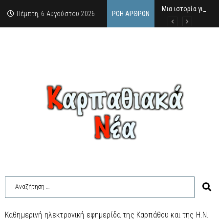
Μια ιστορία για τη 
Δρ. Εμμανουέλλα Μα
Χάιδω-Ειρήνη Χατζη
Πέμπτη, 6 Αυγούστου 2026
ΡΟΉ ΆΡΘΡΩΝ
Καθημερινή ηλεκτρονική εφημερίδα της Καρπάθου και της Η.Ν.