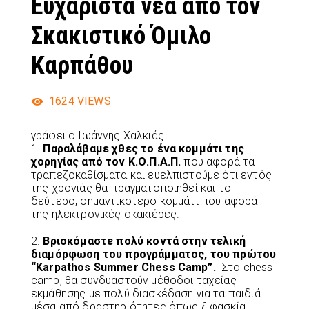
Ευχάριστα νέα από τον
Σκακιστικό Όμιλο
Καρπάθου
1624
VIEWS
γράφει ο Ιωάννης Χαλκιάς
1.
Παραλάβαμε χθες το ένα κομμάτι της
χορηγίας από τον Κ.Ο.Π.Α.Π.
που αφορά τα
τραπεζοκαθίσματα και ευελπιστούμε ότι εντός
της χρονιάς θα πραγματοποιηθεί και το
δεύτερο, σημαντικοτερο κομμάτι που αφορά
της ηλεκτρονικές σκακιέρες.
2.
Βρισκόμαστε πολύ κοντά στην τελική
διαμόρφωση του προγράμματος, του πρώτου
“Κarpathos Summer Chess Camp”.
Στο chess
camp, θα συνδυαστούν μέθοδοι ταχείας
εκμάθησης με πολύ διασκέδαση για τα παιδιά
μέσα από δραστηριότητες όπως ξιφασκία,