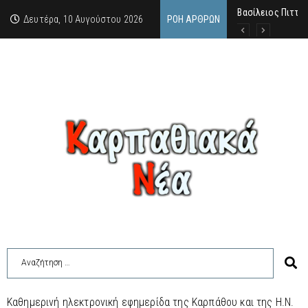
Βασίλειος Πιττάς
Σαν σήμερα, 10.8
Μανόλης Μελάς: “
Δευτέρα, 10 Αυγούστου 2026
ΡΟΉ ΆΡΘΡΩΝ
Καθημερινή ηλεκτρονική εφημερίδα της Καρπάθου και της Η.Ν.