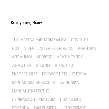
Κατηγορίες Νέων
1Η ΗΜΕΡΊΔΑ ΚΑΡΠΑΘΙΑΚΆ ΝΈΑ
COVID-19
HOT
VIDEO
ΑΓΓΕΛΊΕΣ ΕΡΓΑΣΊΑΣ
ΑΘΛΗΤΙΚΆ
ΑΠΌΔΗΜΟΙ
ΑΠΌΨΕΙΣ
ΔΕΛΤΊΑ ΤΎΠΟΥ
ΔΗΜΟΤΙΚΆ
ΔΙΕΘΝΉ
ΔΙΚΑΣΤΙΚΌ
ΕΚΛΟΓΈΣ 2023
ΕΠΙΚΑΙΡΌΤΗΤΑ
ΙΣΤΟΡΊΑ
ΚΑΡΠΑΘΙΑΚΆ ΑΝΈΚΔΟΤΑ
ΚΟΙΝΩΝΙΚΆ
ΜΑΝΏΛΗΣ ΚΑΣΣΏΤΗΣ
ΠΕΡΙΒΆΛΛΟΝ - ΦΙΛΟΖΩΊΑ
ΠΟΛΙΤΙΣΜΌΣ
ΠΡΌΣΩΠΑ
ΣΑΝ ΣΉΜΕΡΑ ...
ΤΟΥΡΙΣΜΌΣ