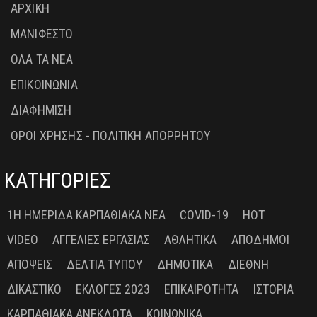
ΑΡΧΙΚΗ
ΜΑΝΙΦΕΣΤΟ
ΟΛΑ ΤΑ ΝΕΑ
ΕΠΙΚΟΙΝΩΝΙΑ
ΔΙΑΦΗΜΙΣΗ
ΟΡΟΙ ΧΡΗΣΗΣ - ΠΟΛΙΤΙΚΗ ΑΠΟΡΡΗΤΟΥ
ΚΑΤΗΓΟΡΙΕΣ
1Η ΗΜΕΡΊΔΑ ΚΑΡΠΑΘΙΑΚΆ ΝΈΑ
COVID-19
HOT
VIDEO
ΑΓΓΕΛΊΕΣ ΕΡΓΑΣΊΑΣ
ΑΘΛΗΤΙΚΆ
ΑΠΌΔΗΜΟΙ
ΑΠΌΨΕΙΣ
ΔΕΛΤΊΑ ΤΎΠΟΥ
ΔΗΜΟΤΙΚΆ
ΔΙΕΘΝΉ
ΔΙΚΑΣΤΙΚΌ
ΕΚΛΟΓΈΣ 2023
ΕΠΙΚΑΙΡΌΤΗΤΑ
ΙΣΤΟΡΊΑ
ΚΑΡΠΑΘΙΑΚΆ ΑΝΈΚΔΟΤΑ
ΚΟΙΝΩΝΙΚΆ