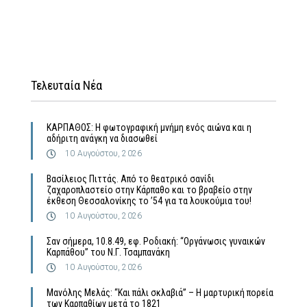
Τελευταία Νέα
ΚΑΡΠΑΘΟΣ: Η φωτογραφική μνήμη ενός αιώνα και η
αδήριτη ανάγκη να διασωθεί
10 Αυγούστου, 2026
Βασίλειος Πιττάς. Από το θεατρικό σανίδι
ζαχαροπλαστείο στην Κάρπαθο και το βραβείο στην
έκθεση Θεσσαλονίκης το ’54 για τα λουκούμια του!
10 Αυγούστου, 2026
Σαν σήμερα, 10.8.49, εφ. Ροδιακή: “Οργάνωσις γυναικών
Καρπάθου” του Ν.Γ. Τσαμπανάκη
10 Αυγούστου, 2026
Μανόλης Μελάς: “Και πάλι σκλαβιά” – Η μαρτυρική πορεία
των Καρπαθίων μετά το 1821