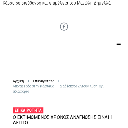
Κάσου σε διεύθυνση και επιμέλεια του Μανώλη Δημελλά
Αρχική
Επικαιρότητα
Από τη Ρόδο στην Κάρπαθο – Τα αδέσποτα ζητούν λύση, όχι
αδιαφορία
ΕΠΙΚΑΙΡΌΤΗΤΑ
Ο ΕΚΤΙΜΏΜΕΝΟΣ ΧΡΌΝΟΣ ΑΝΆΓΝΩΣΗΣ ΕΊΝΑΙ 1
ΛΕΠΤΌ