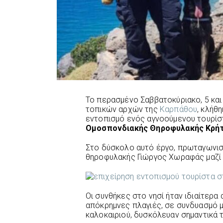
Το περασμένο Σαββατοκύριακο, 5 και 
τοπικών αρχών της
Καρπάθου
, κλήθ
εντοπισμό ενός αγνοούμενου τουρίστ
Ομοσπονδιακής Θηροφυλακής Κρήτ
Στο δύσκολο αυτό έργο, πρωταγωνισ
θηροφυλακής Γιώργος Χωραφάς μαζί μ
Οι συνθήκες στο νησί ήταν ιδιαίτερα
απόκρημνες πλαγιές, σε συνδυασμό μ
καλοκαιριού, δυσκόλευαν σημαντικά τ