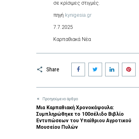
σε κρίσιμες στιγμές.
πηγή
kynigesia.gr
7.7.2025
Καρπαθιακά Νέα
Facebook
Twitter
LinkedIn
P
Share
Προηγούμενο άρθρο
Μια Καρπαθιακή Χρονοκάψουλα:
Συμπληρώθηκε το 100σέλιδο Βιβλίο
Εντυπώσεων του Υπαίθριου Αγροτικού
Μουσείου Πυλών