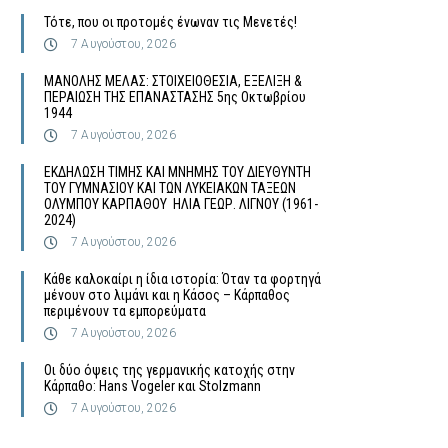
Τότε, που οι προτομές ένωναν τις Μενετές!
7 Αυγούστου, 2026
MΑΝΟΛΗΣ ΜΕΛΑΣ: ΣΤΟΙΧΕΙΟΘΕΣΙΑ, ΕΞΕΛΙΞΗ &
ΠΕΡΑΙΩΣΗ ΤΗΣ ΕΠΑΝΑΣΤΑΣΗΣ 5ης Οκτωβρίου
1944
7 Αυγούστου, 2026
ΕΚΔΗΛΩΣΗ ΤΙΜΗΣ ΚΑΙ ΜΝΗΜΗΣ ΤΟΥ ΔΙΕΥΘΥΝΤΗ
ΤΟΥ ΓΥΜΝΑΣΙΟΥ ΚΑΙ ΤΩΝ ΛΥΚΕΙΑΚΩΝ ΤΑΞΕΩΝ
ΟΛΥΜΠΟΥ ΚΑΡΠΑΘΟΥ ΗΛΙΑ ΓΕΩΡ. ΛΙΓΝΟΥ (1961-
2024)
7 Αυγούστου, 2026
Κάθε καλοκαίρι η ίδια ιστορία: Όταν τα φορτηγά
μένουν στο λιμάνι και η Κάσος – Κάρπαθος
περιμένουν τα εμπορεύματα
7 Αυγούστου, 2026
Οι δύο όψεις της γερμανικής κατοχής στην
Κάρπαθο: Hans Vogeler και Stolzmann
7 Αυγούστου, 2026