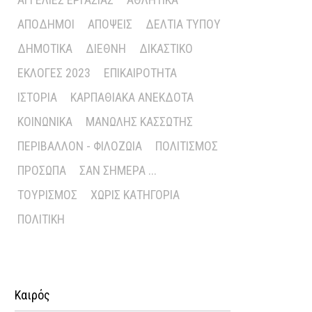
ΑΠΌΔΗΜΟΙ
ΑΠΌΨΕΙΣ
ΔΕΛΤΊΑ ΤΎΠΟΥ
ΔΗΜΟΤΙΚΆ
ΔΙΕΘΝΉ
ΔΙΚΑΣΤΙΚΌ
ΕΚΛΟΓΈΣ 2023
ΕΠΙΚΑΙΡΌΤΗΤΑ
ΙΣΤΟΡΊΑ
ΚΑΡΠΑΘΙΑΚΆ ΑΝΈΚΔΟΤΑ
ΚΟΙΝΩΝΙΚΆ
ΜΑΝΏΛΗΣ ΚΑΣΣΏΤΗΣ
ΠΕΡΙΒΆΛΛΟΝ - ΦΙΛΟΖΩΊΑ
ΠΟΛΙΤΙΣΜΌΣ
ΠΡΌΣΩΠΑ
ΣΑΝ ΣΉΜΕΡΑ ...
ΤΟΥΡΙΣΜΌΣ
ΧΩΡΊΣ ΚΑΤΗΓΟΡΊΑ
ΠΟΛΙΤΙΚΉ
Καιρός