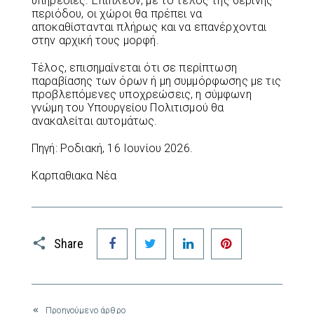
υπηρεσίες. Επιπλέον, με το τέλος της θερινής
περιόδου, οι χώροι θα πρέπει να
αποκαθίστανται πλήρως και να επανέρχονται
στην αρχική τους μορφή.
Τέλος, επισημαίνεται ότι σε περίπτωση
παραβίασης των όρων ή μη συμμόρφωσης με τις
προβλεπόμενες υποχρεώσεις, η σύμφωνη
γνώμη του Υπουργείου Πολιτισμού θα
ανακαλείται αυτομάτως.
Πηγή: Ροδιακή, 16 Ιουνίου 2026.
Καρπαθιακα Νέα
Facebook
Twitter
LinkedIn
Pinterest
Share
Προηγούμενο άρθρο