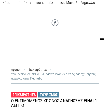
Κάσου σε διεύθυνση και επιμέλεια του Μανώλη Δημελλά
Αρχική
Επικαιρότητα
Υπουργείο Πολιτισμού: «Πράσινο φως» για νέες παραχωρήσεις
αιγιαλού στην Κάρπαθο
ΕΠΙΚΑΙΡΌΤΗΤΑ
ΤΟΥΡΙΣΜΌΣ
Ο ΕΚΤΙΜΏΜΕΝΟΣ ΧΡΌΝΟΣ ΑΝΆΓΝΩΣΗΣ ΕΊΝΑΙ 1
ΛΕΠΤΌ