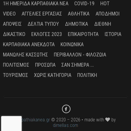
1Η ΗΜΕΡΊΔΑ ΚΑΡΠΑΘΙΑΚΆ ΝΈΑ
COVID-19
HOT
VIDEO
ΑΓΓΕΛΊΕΣ ΕΡΓΑΣΊΑΣ
ΑΘΛΗΤΙΚΆ
ΑΠΌΔΗΜΟΙ
ΑΠΌΨΕΙΣ
ΔΕΛΤΊΑ ΤΎΠΟΥ
ΔΗΜΟΤΙΚΆ
ΔΙΕΘΝΉ
ΔΙΚΑΣΤΙΚΌ
ΕΚΛΟΓΈΣ 2023
ΕΠΙΚΑΙΡΌΤΗΤΑ
ΙΣΤΟΡΊΑ
ΚΑΡΠΑΘΙΑΚΆ ΑΝΈΚΔΟΤΑ
ΚΟΙΝΩΝΙΚΆ
ΜΑΝΏΛΗΣ ΚΑΣΣΏΤΗΣ
ΠΕΡΙΒΆΛΛΟΝ - ΦΙΛΟΖΩΊΑ
ΠΟΛΙΤΙΣΜΌΣ
ΠΡΌΣΩΠΑ
ΣΑΝ ΣΉΜΕΡΑ ...
ΤΟΥΡΙΣΜΌΣ
ΧΩΡΊΣ ΚΑΤΗΓΟΡΊΑ
ΠΟΛΙΤΙΚΉ
karpathiakanea.gr
© 2020 – 2026 • made with
by
dimellas.com