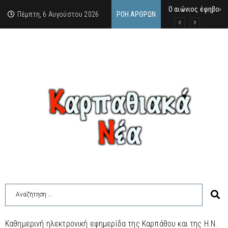
Ο αιώνιος έφηβος 
Δικαστική απόφαση
Άμεση κινητοποίηση
Πέμπτη, 6 Αυγούστου 2026
ΡΟΉ ΆΡΘΡΩΝ
Καθημερινή ηλεκτρονική εφημερίδα της Καρπάθου και της Η.Ν.