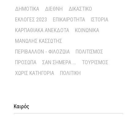
ΔΗΜΟΤΙΚΆ
ΔΙΕΘΝΉ
ΔΙΚΑΣΤΙΚΌ
ΕΚΛΟΓΈΣ 2023
ΕΠΙΚΑΙΡΌΤΗΤΑ
ΙΣΤΟΡΊΑ
ΚΑΡΠΑΘΙΑΚΆ ΑΝΈΚΔΟΤΑ
ΚΟΙΝΩΝΙΚΆ
ΜΑΝΏΛΗΣ ΚΑΣΣΏΤΗΣ
ΠΕΡΙΒΆΛΛΟΝ - ΦΙΛΟΖΩΊΑ
ΠΟΛΙΤΙΣΜΌΣ
ΠΡΌΣΩΠΑ
ΣΑΝ ΣΉΜΕΡΑ ...
ΤΟΥΡΙΣΜΌΣ
ΧΩΡΊΣ ΚΑΤΗΓΟΡΊΑ
ΠΟΛΙΤΙΚΉ
Καιρός