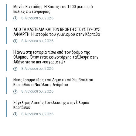
Μηνάς Βιντιάδης: Η Κάσος του 1900 μέσα από
παλιές φωτογραφίες
8 Αυγούστου, 2026
ΑΠΟ ΤΑ ΚΑΣΤΕΛΙΑ ΚΑΙ ΤΟΝ ΒΡΟΝΤΗ ΣΤΟΥΣ ΓΥΨΟΥΣ
ΑΦΙΑΡΤΗ: Η ιστορία του γυμνισμού στην Κάρπαθο
8 Αυγούστου, 2026
Η άγνωστη ιστορία πίσω από τον δρόμο της
Ολύμπου: Όταν ένας κοινοτάρχης ταξίδεψε στην
Αθήνα για να πει «ευχαριστώ»
8 Αυγούστου, 2026
Νέος Γραμματέας του Δημοτικού Συμβουλίου
Καρπάθου ο Νικόλαος Ανδρέου
8 Αυγούστου, 2026
Σύγκληση Λαϊκής Συνέλευσης στην Όλυμπο
Καρπάθου
8 Αυγούστου, 2026