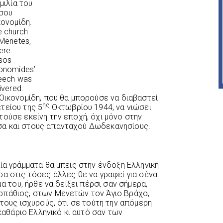
μιλία του
σου
κονομίδη.
e church
 Menetes,
ere
sos
onomides’
eech was
ivered.
Οικονομίδη, που θα μπορούσε να διαβαστεί
ης
τείου της 5
Οκτωβρίου 1944, να νιώσει
τούσε εκείνη την εποχή, όχι μόνο στην
σα και στους απανταχού Δωδεκανησίους.
η
ία γράμματα θα μπεις στην ένδοξη Ελληνική
α στις τόσες άλλες θε να γραφεί για σένα.
μα του, ήρθε να δείξει πέρσι σαν σήμερα,
ρπάθιος, στων Μενετών τον Άγιο Βράχο,
 τους ισχυρούς, ότι σε τούτη την απόμερη
 καθάριο Ελληνικό κι αυτό σαν των