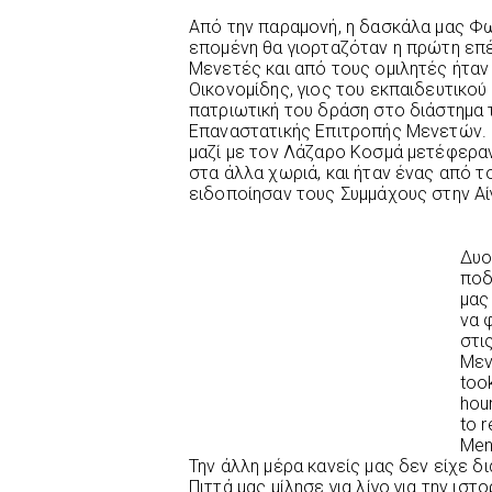
Από την παραμονή, η δασκάλα μας Φω
επομένη θα γιορταζόταν η πρώτη επέ
Μενετές και από τους ομιλητές ήταν
Οικονομίδης, γιος του εκπαιδευτικού
πατριωτική του δράση στο διάστημα 
Επαναστατικής Επιτροπής Μενετών.
μαζί με τον Λάζαρο Κοσμά μετέφεραν
στα άλλα χωριά, και ήταν ένας από τ
ειδοποίησαν τους Συμμάχους στην Αί
Δυο
πο
μας
να 
στι
Μεν
too
hou
to 
Men
Την άλλη μέρα κανείς μας δεν είχε δ
Πιττά μας μίλησε για λίγο για την ισ