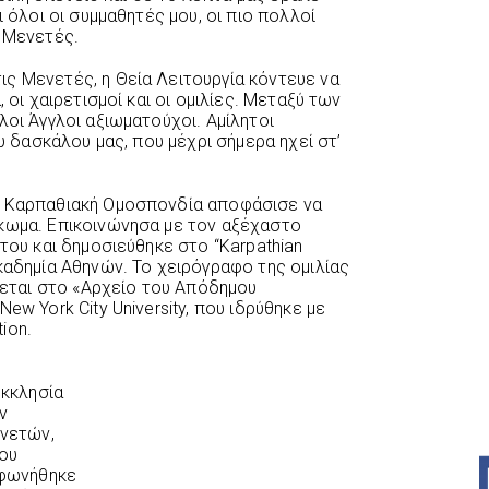
ι όλοι οι συμμαθητές μου, οι πιο πολλοί
ς Μενετές.
ς Μενετές, η Θεία Λειτουργία κόντευε να
 οι χαιρετισμοί και οι ομιλίες. Μεταξύ των
λοι Άγγλοι αξιωματούχοι. Αμίλητοι
ου δασκάλου μας, που μέχρι σήμερα ηχεί στ’
η Καρπαθιακή Ομοσπονδία αποφάσισε να
κωμα. Επικοινώνησα με τον αξέχαστο
 του και δημοσιεύθηκε στο “Karpathian
καδημία Αθηνών. Το χειρόγραφο της ομιλίας
σκεται στο «Αρχείο του Απόδημου
ew York City University, που ιδρύθηκε με
ion.
εκκλησία
ν
νετών,
ου
φωνήθηκε