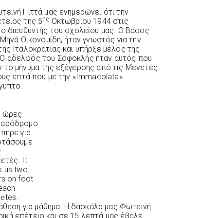
τεινή Πιττά μας ενημερώνει ότι την
ης
τειος της 5
Οκτωβρίου 1944 στις
 ο διευθυντής του σχολείου μας. Ο Βάσος
 Μηνά Οικονομίδη, ήταν γνωστός για την
της Ιταλοκρατίας και υπήρξε μέλος της
 Ο αδελφός του Σοφοκλής ήταν αυτός που
 το μήνυμα της εξέγερσης από τις Μενετές
ους επτά που με την «Immacolata»
γυπτο.
 ώρες
δαρόδρομο
 πήρε για
φτάσουμε
ς
ετές. It
k us two
rs on foot
reach
etes.
ιάθεση για μάθημα. Η δασκάλα μας Φωτεινή
τορική επέτειο και σε 15 λεπτά μας έβαλε