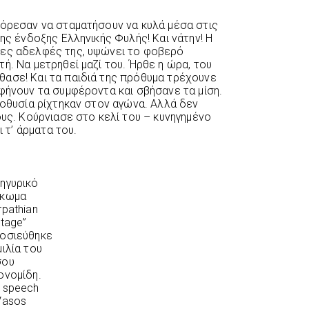
πόρεσαν να σταματήσουν να κυλά μέσα στις
της ένδοξης Ελληνικής Φυλής! Και νάτην! Η
βες αδελφές της, υψώνει το φοβερό
ή. Να μετρηθεί μαζί του. Ήρθε η ώρα, του
ασε! Και τα παιδιά της πρόθυμα τρέχουνε
φήνουν τα συμφέροντα και σβήσανε τα μίση.
τοθυσία ρίχτηκαν στον αγώνα. Αλλά δεν
ους. Κούρνιασε στο κελί του – κυνηγημένο
ι τ’ άρματα του.
ο
ηγυρικό
ύκωμα
rpathian
itage”
οσιεύθηκε
μιλία του
σου
ονομίδη.
 speech
Vasos