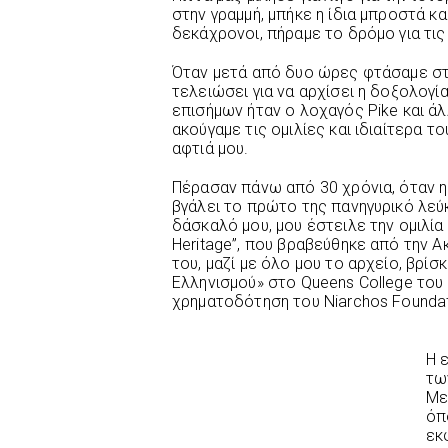
στην γραμμή, μπήκε η ίδια μπροστά κα
δεκάχρονοι, πήραμε το δρόμο για τι
Όταν μετά από δυο ώρες φτάσαμε στι
τελειώσει για να αρχίσει η δοξολογία,
επισήμων ήταν ο λοχαγός Pike και άλ
ακούγαμε τις ομιλίες και ιδιαίτερα τ
αφτιά μου.
Πέρασαν πάνω από 30 χρόνια, όταν 
βγάλει το πρώτο της πανηγυρικό λεύ
δάσκαλό μου, μου έστειλε την ομιλία
Heritage”, που βραβεύθηκε από την Α
του, μαζί με όλο μου το αρχείο, βρί
Ελληνισμού» στο Queens College του N
χρηματοδότηση του Niarchos Foundat
Η 
τω
Με
όπ
εκ