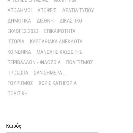
ΑΠΌΔΗΜΟΙ
ΑΠΌΨΕΙΣ
ΔΕΛΤΊΑ ΤΎΠΟΥ
ΔΗΜΟΤΙΚΆ
ΔΙΕΘΝΉ
ΔΙΚΑΣΤΙΚΌ
ΕΚΛΟΓΈΣ 2023
ΕΠΙΚΑΙΡΌΤΗΤΑ
ΙΣΤΟΡΊΑ
ΚΑΡΠΑΘΙΑΚΆ ΑΝΈΚΔΟΤΑ
ΚΟΙΝΩΝΙΚΆ
ΜΑΝΏΛΗΣ ΚΑΣΣΏΤΗΣ
ΠΕΡΙΒΆΛΛΟΝ - ΦΙΛΟΖΩΊΑ
ΠΟΛΙΤΙΣΜΌΣ
ΠΡΌΣΩΠΑ
ΣΑΝ ΣΉΜΕΡΑ ...
ΤΟΥΡΙΣΜΌΣ
ΧΩΡΊΣ ΚΑΤΗΓΟΡΊΑ
ΠΟΛΙΤΙΚΉ
Καιρός