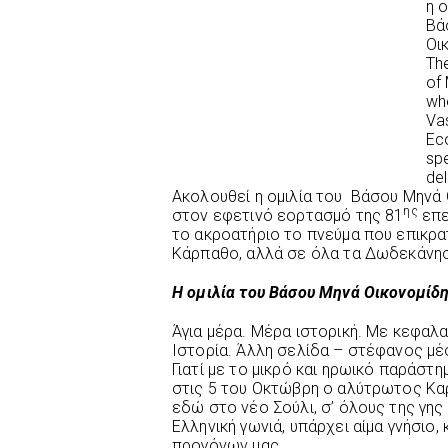
η ο
Βά
Οι
Th
of
wh
Va
Ec
sp
del
Ακολουθεί η ομιλία του Βάσου Μηνά 
ης
στον εφετινό εορτασμό της 81
επε
το ακροατήριο το πνεύμα που επικρα
Κάρπαθο, αλλά σε όλα τα Δωδεκάνη
Η ομιλία του Βάσου Μηνά Οικονομίδ
Άγια μέρα. Μέρα ιστορική. Με κεφαλα
Ιστορία. Άλλη σελίδα – στέφανος μέσ
Γιατί με το μικρό και ηρωικό παράστη
στις 5 του Οκτώβρη ο αλύτρωτος Κα
εδώ στο νέο Σούλι, σ’ όλους της γης
Ελληνική γωνιά, υπάρχει αίμα γνήσιο,
προγόνων μας.