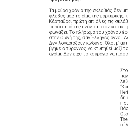
Τα μαύρα χρόνια της σκλαβιάς δεν μ
φλέβες μας το αίμα της μαρτυρικής, 
Κάρπαθος, πρώτη απ’ όλες τις σκλά
παράστημά της ενάντια στον κατακτητ
φωνάζει. Το πλήρωμα του χρόνου έφθ
στην φωνή της, σαν Έλληνες αγνοί. Α
Δεν λογαριάζουν κίνδυνο. Όλοι μ’ αυ
βγήκε ο τύραννος να κτυπηθεί μαζί τ
αγρίμι. Δεν είχε το κουράγιο να πιάσε
Στ
παν
λε
“Ka
Her
δημ
η ο
Βά
Οικ
The
of 