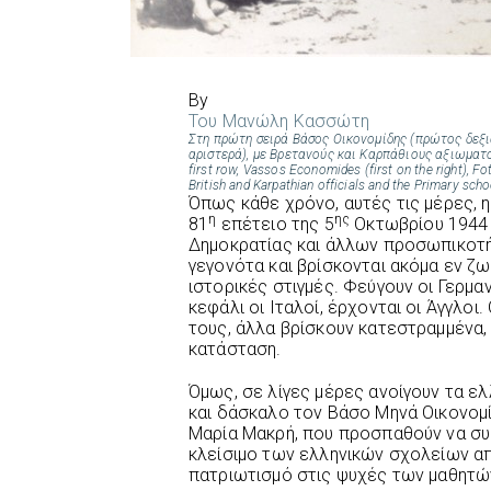
By
Του Μανώλη Κασσώτη
Στη πρώτη σειρά Βάσος Οικονομίδης (πρώτος δεξι
αριστερά), με Βρετανούς και Καρπάθιους αξιωματο
first row, Vassos Economides (first on the right), Fotin
British and Karpathian officials and the Primary scho
Όπως κάθε χρόνο, αυτές τις μέρες, η
η
ης
81
επέτειο της 5
Οκτωβρίου 1944 
Δημοκρατίας και άλλων προσωπικοτήτ
γεγονότα και βρίσκονται ακόμα εν ζ
ιστορικές στιγμές. Φεύγουν οι Γερμα
κεφάλι οι Ιταλοί, έρχονται οι Άγγλοι
τους, άλλα βρίσκουν κατεστραμμένα,
κατάσταση.
Όμως, σε λίγες μέρες ανοίγουν τα ελ
και δάσκαλο τον Βάσο Μηνά Οικονομί
Μαρία Μακρή, που προσπαθούν να σ
κλείσιμο των ελληνικών σχολείων απ
πατριωτισμό στις ψυχές των μαθητώ