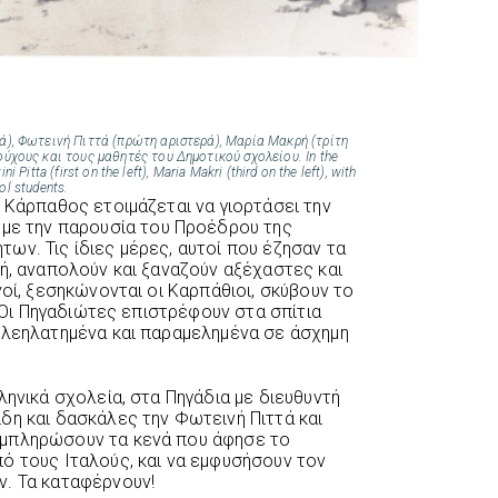
ά), Φωτεινή Πιττά (πρώτη αριστερά), Μαρία Μακρή (τρίτη
ύχους και τους μαθητές του Δημοτικού σχολείου. In the
i Pitta (first on the left), Maria Makri (third on the left), with
ol students.
 Κάρπαθος ετοιμάζεται να γιορτάσει την
με την παρουσία του Προέδρου της
ων. Τις ίδιες μέρες, αυτοί που έζησαν τα
ωή, αναπολούν και ξαναζούν αξέχαστες και
νοί, ξεσηκώνονται οι Καρπάθιοι, σκύβουν το
. Οι Πηγαδιώτες επιστρέφουν στα σπίτια
 λεηλατημένα και παραμελημένα σε άσχημη
ληνικά σχολεία, στα Πηγάδια με διευθυντή
δη και δασκάλες την Φωτεινή Πιττά και
υμπληρώσουν τα κενά που άφησε το
ό τους Ιταλούς, και να εμφυσήσουν τον
ν. Τα καταφέρνουν!